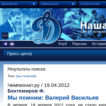
Динамовские
Официальные
Статистические
Клуб
Персоны
История
Пресс-центр
Результаты поиска:
Теги:
[мы помним]
Чемпионат.ру / 19.04.2012
Бектемиров Ф.
Мы помним: Валерий Васильев
В четверг, 19 апреля 2012 года, не стало к