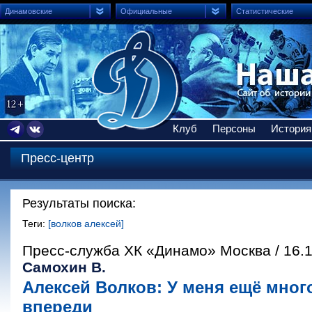
Динамовские
Официальные
Статистические
Клуб
Персоны
История
Пресс-центр
Результаты поиска:
Теги:
[волков алексей]
Пресс-служба ХК «Динамо» Москва / 16.
Самохин В.
Алексей Волков: У меня ещё мног
впереди