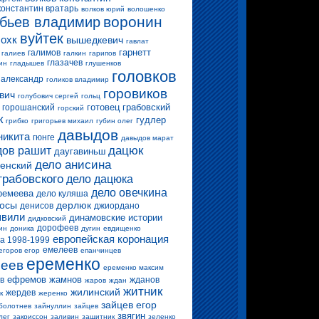
константин вратарь
волков юрий
волошенко
воронин
бьев владимир
вуйтек
 охк
вышедкевич
гавлат
гарнетт
галимов
галиев
галкин
гарипов
глазачев
ин
гладышев
глушенков
головков
 александр
голиков владимир
горовиков
вич
голубович сергей
гольц
готовец
грабовский
горошанский
горский
к
гудлер
грибко
григорьев михаил
губин олег
давыдов
никита
гюнге
давыдов марат
дацюк
ов рашит
даугавиньш
дело анисина
енский
грабовского
дело дацюка
дело овечкина
ремеева
дело куляша
росы
дерлюк
денисов
джиордано
вили
динамовские истории
дидковский
дорофеев
ин
доника
дугин
евдищенко
европейская коронация
а 1998-1999
емелеев
егоров егор
епанчинцев
еременко
еев
еременко максим
ефремов
жамнов
в
жданов
жаров
ждан
житник
жилинский
жердев
к
жеренко
зайцев егор
болотнев
зайнуллин
зайцев
звягин
лег
закриссон
заливин
защитник
зеленко