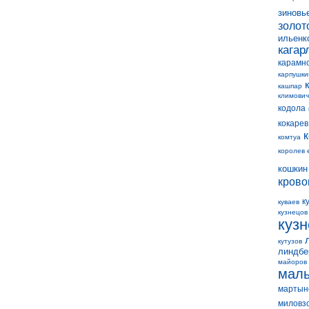
зиновь
золот
ильенк
кагар
карамн
карпушки
кашпар
климович
кодола
кокарев
комтуа
королев 
кошкин
крово
к
куваев
кузнецов
куз
кутузов
линдбе
майоров
мал
мартын
миловз