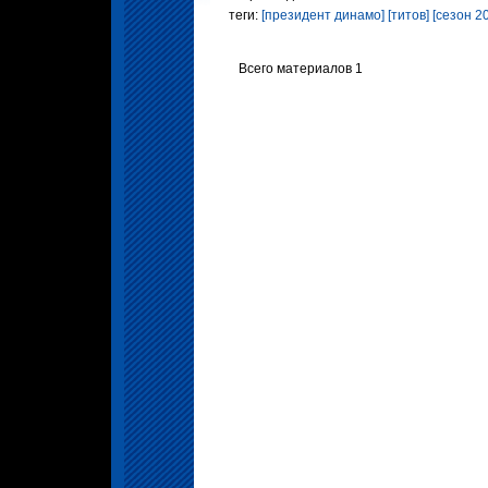
теги:
[президент динамо]
[титов]
[сезон 2
Всего материалов 1