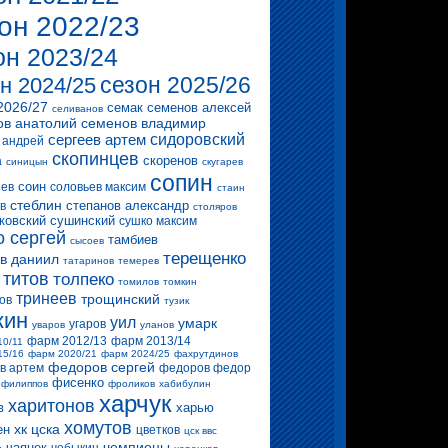
он 2022/23
он 2023/24
сезон 2025/26
н 2024/25
2026/27
семак
семенов алексей
селиванов
ов анатолий
семенов владимир
сергеев артем
сидоровский
 андрей
скопинцев
скоренов
а
синицын
скугарев
сопин
соин
ев
соловьев максим
стаин
стеблин
степанов александр
в
столяров
ковский
сушинский
сушко максим
о сергей
тамбиев
сысоев
терещенко
в даниил
татаринов
темерев
титов
толпеко
томилов
томкин
тринеев
трощинский
ов
тузик
кин
уил
умарк
угаров
уваров
уланов
фарм 2012/13
фарм 2013/14
10/11
15/16
фарм 2020/21
фарм 2024/25
фахрутдинов
федоров сергей
в артем
федоров федор
фисенко
филиппов
фроликов
хабибулин
харчук
харитонов
в
харью
хомутов
хк цска
ен
цветков
цск ввс
чемпионы
чаянек