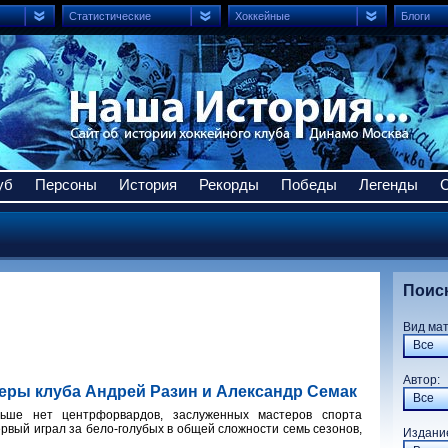
Статистические
Хоккейные
Блоги
уб
Персоны
История
Рекорды
Победы
Легенды
Поис
Вид ма
Все
Авто
еры клуба Андрей Разин и Александр Семак
Все
льше нет центрфорвардов, заслуженных мастеров спорта
рвый играл за бело-голубых в общей сложности семь сезонов,
Издани