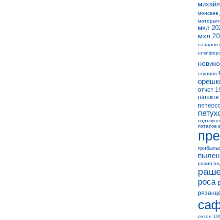
михайл
моисеев
моторыг
мхл 20
мхл 20
назаров 
никифор
новико
огурцов
орешк
отчет 1
пашков
петерс
петух
подъяпол
потапов 
пре
прибыль
пылен
разин а
раше
роса
рязанц
саф
сезон 19