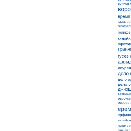
волков 
воро
время
газизов
гизатулл
голиков
голубо
горохов
граня
гусев 
давыд
двуреч
дело 
дело е
дело 
джиош
добрышк
евролиг
евсеев
ерем
ерфило
желобню
журик
за
зайцев о