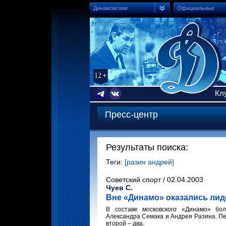
Динамовские
Официальные
Кл
Пресс-центр
Результаты поиска:
Теги:
[разин андрей]
Советский спорт / 02.04.2003
Чуев С.
Вне «Динамо» оказались лид
В составе московского «Динамо» бо
Александра Семака и Андрея Разина. Пе
второй – два.