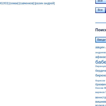
Все
002/03]
[семак]
[савченков]
[разин андрей]
Все
Поиск
авцин
андриев
афанас
баб
баранце
бердич
бирюк
борисов
брюкви
в
бэнхэм
варянов
веннст
вишнев
волков 