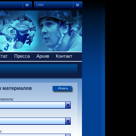
СМИ
Стат
Пресса
Архив
Контакт
к материалов
Искать
териала:
р:
е: