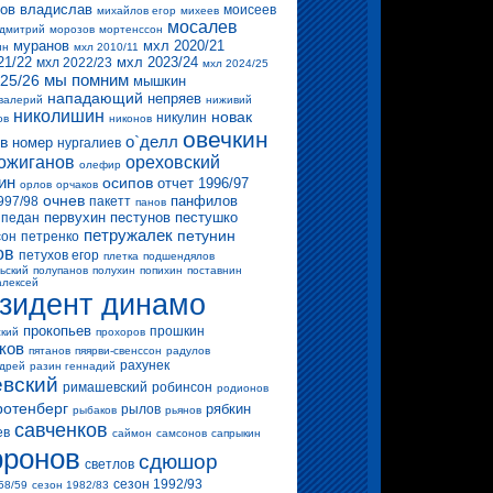
ов владислав
моисеев
михайлов егор
михеев
мосалев
 дмитрий
морозов
мортенссон
муранов
мхл 2020/21
ин
мхл 2010/11
21/22
мхл 2023/24
мхл 2022/23
мхл 2024/25
мы помним
25/26
мышкин
нападающий
непряев
валерий
ниживий
николишин
новак
никулин
ов
никонов
овечкин
о`делл
в
номер
нургалиев
ожиганов
ореховский
олефир
ин
осипов
отчет 1996/97
орлов
орчаков
очнев
панфилов
997/98
пакетт
панов
первухин
пестунов
пестушко
педан
петружалек
петунин
сон
петренко
ов
петухов егор
плетка
подшендялов
ьский
полупанов
полухин
попихин
поставнин
алексей
зидент динамо
прокопьев
прошкин
ский
прохоров
ков
пятанов
пяярви-свенссон
радулов
рахунек
ндрей
разин геннадий
вский
римашевский
робинсон
родионов
ротенберг
рябкин
рылов
рыбаков
рьянов
савченков
ев
саймон
самсонов
сапрыкин
ронов
сдюшор
светлов
сезон 1992/93
58/59
сезон 1982/83