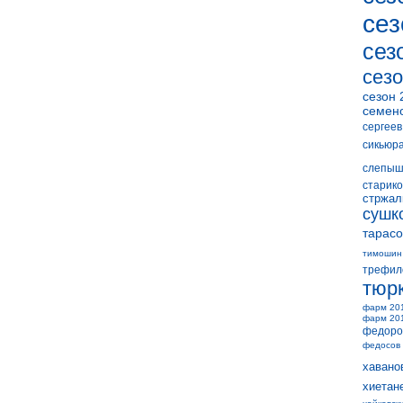
сез
сез
сезо
сезон 
семен
сергеев
сикьюр
слепыш
старико
стржал
сушк
тарасо
тимошин
трефил
тюр
фарм 20
фарм 20
федоро
федосов
хавано
хиетан