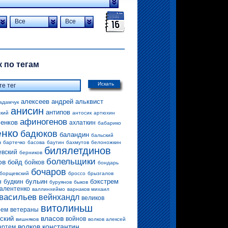
Все
Все
 по тегам
Искать
алексеев андрей
альквист
адамчук
анисин
антипов
ский
антосик
артюхин
афиногенов
енков
ахлаткин
бабарико
енко
бадюков
баландин
бальский
в
бартечко
басова
баутин
бахмутов
белоножкин
билялетдинов
евский
берников
болельщики
ов
бойд
бойков
бондарь
бочаров
борщевский
броссо
брызгалов
бульин
бэкстрем
н
будкин
буруянов
быков
алентенко
валлинхеймо
варнаков михаил
васильев
вейнхандл
великов
витолиньш
рем
ветераны
власов
ский
войнов
вишняков
волков алексей
волков константин
артем