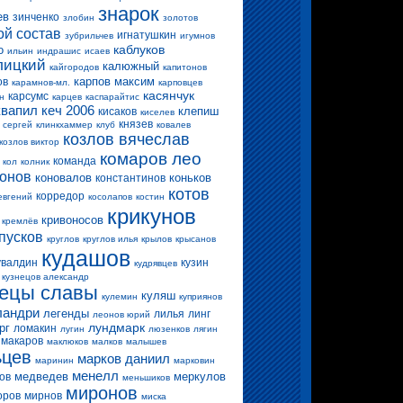
знарок
ев
зинченко
злобин
золотов
ой состав
игнатушкин
зубрильчев
игумнов
каблуков
о
ильин
индрашис
исаев
лицкий
калюжный
кайгородов
капитонов
карпов максим
ов
карамнов-мл.
карповцев
касянчук
карсумс
н
карцев
каспарайтис
квапил
кеч 2006
клепиш
кисаков
киселев
князев
 сергей
клинкхаммер
клуб
ковалев
козлов вячеслав
козлов виктор
комаров лео
команда
кол
колник
конов
коновалов
коньков
константинов
котов
корредор
евгений
косолапов
костин
крикунов
кривоносов
кремлёв
пусков
круглов
круглов илья
крылов
крысанов
кудашов
увалдин
кузин
кудрявцев
кузнецов александр
нецы славы
куляш
кулемин
куприянов
ландри
легенды
лилья
линг
леонов юрий
лундмарк
рг
ломакин
лугин
люзенков
лягин
макаров
маклюков
малков
малышев
ьцев
марков даниил
маринин
марковин
менелл
медведев
меркулов
ов
меньшиков
миронов
оров
мирнов
миска