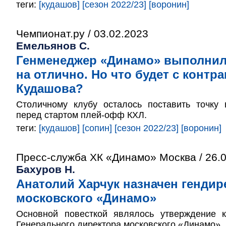
теги:
[кудашов]
[сезон 2022/23]
[воронин]
Чемпионат.ру / 03.02.2023
Емельянов С.
Генменеджер «Динамо» выполнил
на отлично. Но что будет с контр
Кудашова?
Столичному клубу осталось поставить точку
перед стартом плей-офф КХЛ.
теги:
[кудашов]
[сопин]
[сезон 2022/23]
[воронин]
Пресс-служба ХК «Динамо» Москва / 26.
Бахуров Н.
Анатолий Харчук назначен генди
московского «Динамо»
Основной повесткой являлось утверждение 
Генерального директора московского «Динамо».