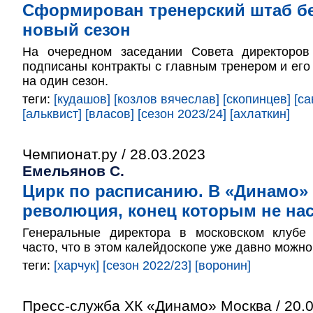
Сформирован тренерский штаб бе
новый сезон
На очередном заседании Совета директоро
подписаны контракты с главным тренером и ег
на один сезон.
теги:
[кудашов]
[козлов вячеслав]
[скопинцев]
[са
[альквист]
[власов]
[сезон 2023/24]
[ахлаткин]
Чемпионат.ру / 28.03.2023
Емельянов С.
Цирк по расписанию. В «Динамо»
революция, конец которым не нас
Генеральные директора в московском клубе
часто, что в этом калейдоскопе уже давно можно
теги:
[харчук]
[сезон 2022/23]
[воронин]
Пресс-служба ХК «Динамо» Москва / 20.