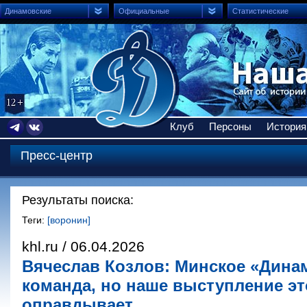
Динамовские
Официальные
Статистические
Клуб
Персоны
История
Пресс-центр
Результаты поиска:
Теги:
[воронин]
khl.ru / 06.04.2026
Вячеслав Козлов: Минское «Дина
команда, но наше выступление эт
оправдывает