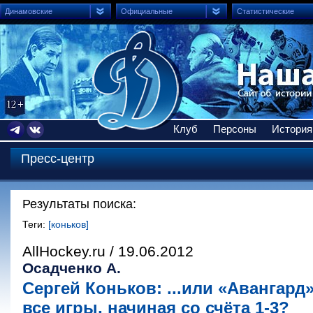
Динамовские
Официальные
Статистические
Клуб
Персоны
История
Пресс-центр
Результаты поиска:
Теги:
[коньков]
AllHockey.ru / 19.06.2012
Осадченко А.
Сергей Коньков: ...или «Авангард
все игры, начиная со счёта 1-3?