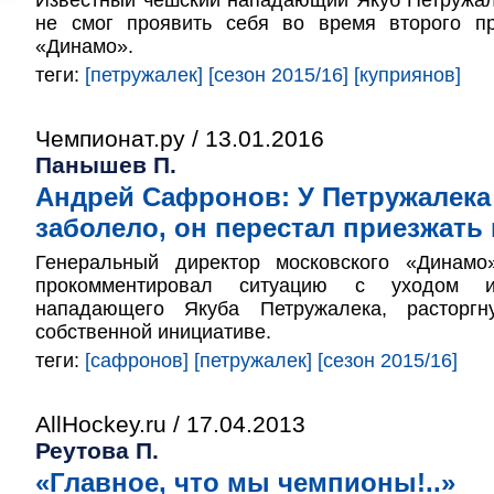
Известный чешский нападающий Якуб Петружал
не смог проявить себя во время второго п
«Динамо».
теги:
[петружалек]
[сезон 2015/16]
[куприянов]
Чемпионат.ру / 13.01.2016
Панышев П.
Андрей Сафронов: У Петружалека 
заболело, он перестал приезжать 
Генеральный директор московского «Динам
прокомментировал ситуацию с уходом и
нападающего Якуба Петружалека, расторгн
собственной инициативе.
теги:
[сафронов]
[петружалек]
[сезон 2015/16]
AllHockey.ru / 17.04.2013
Реутова П.
«Главное, что мы чемпионы!..»