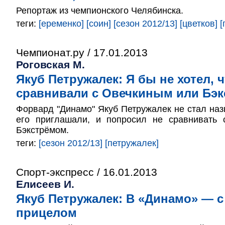
Репортаж из чемпионского Челябинска.
теги:
[еременко]
[соин]
[сезон 2012/13]
[цветков]
[
Чемпионат.ру / 17.01.2013
Роговская М.
Якуб Петружалек: Я бы не хотел, 
сравнивали с Овечкиным или Бэ
Форвард "Динамо" Якуб Петружалек не стал наз
его приглашали, и попросил не сравнивать
Бэкстрёмом.
теги:
[сезон 2012/13]
[петружалек]
Спорт-экспресс / 16.01.2013
Елисеев И.
Якуб Петружалек: В «Динамо» — 
прицелом