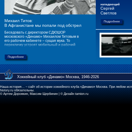
нападающий
Сергей
Светлов
Михаил Титов:
Подробнее
В Афганистане мы попали под обстрел
Беседовать с директором СДЮШОР
московского «Динамо» Михаилом Титовым в
его рабочем кабинете – сущая мука. То
перекличку устроят мобильный и рабочий
телефоны, то зайдет очередной родитель с
просьбой подписать переход своего чада в
динамовскую школу, то подчиненные Михаила
Подробнее
Федоровича попросят его решить какой-то
срочный вопрос.
Хоккейный клуб «Динамо» Москва, 1946-2026
Наша история… – сайт об истории хоккейного клуба «Динамо» Москва. При любом исп
history.ru обязательны.
© Артем Дорожкин, Максим Щербинин | © Дизайн tamion.ru