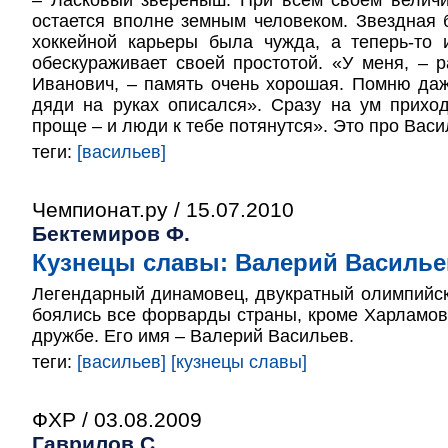
– Ласковый звереныш. При всем своем велич
остается вполне земным человеком. Звездная 
хоккейной карьеры была чужда, а теперь-то 
обескураживает своей простотой. «У меня, – 
Иванович, – память очень хорошая. Помню даже
дяди на руках описался». Сразу на ум прихо
проще – и люди к тебе потянутся». Это про Васи
теги:
[васильев]
Чемпионат.ру / 15.07.2010
Бектемиров Ф.
Кузнецы славы: Валерий Василье
Легендарный динамовец, двукратный олимпийск
боялись все форварды страны, кроме Харламова
дружбе. Его имя – Валерий Васильев.
теги:
[васильев]
[кузнецы славы]
ФХР / 03.08.2009
Гаврилов С.