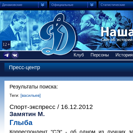
Динамовские
Официальные
Статистические
Клуб
Персоны
История
Пресс-центр
Результаты поиска:
Теги:
[васильев]
Спорт-экспресс / 16.12.2012
Замятин М.
Глыба
Корреспондент "СЭ" - об одном из лучших з