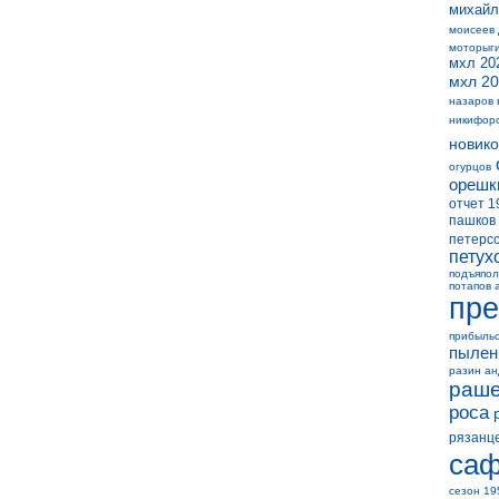
михайл
моисеев
моторыг
мхл 20
мхл 20
назаров 
никифор
новико
огурцов
орешк
отчет 1
пашков
петерс
петух
подъяпол
потапов 
пре
прибыль
пылен
разин а
раше
роса
рязанц
саф
сезон 19