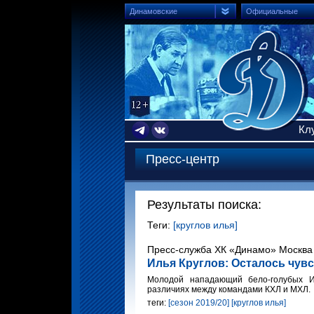
Динамовские
Официальные
Кл
Пресс-центр
Результаты поиска:
Теги:
[круглов илья]
Пресс-служба ХК «Динамо» Москва 
Илья Круглов: Осталось чув
Молодой нападающий бело-голубых Ил
различиях между командами КХЛ и МХЛ.
теги:
[сезон 2019/20]
[круглов илья]