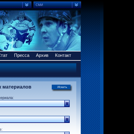
СМИ
Стат
Пресса
Архив
Контакт
к материалов
Искать
териала:
р:
е: