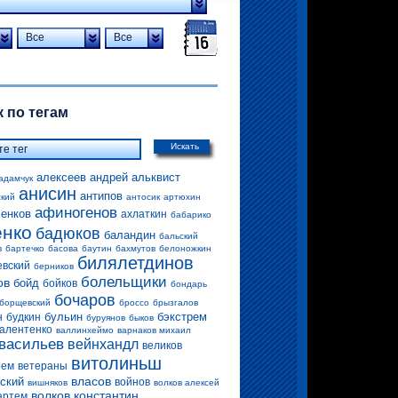
Все
Все
 по тегам
Искать
алексеев андрей
альквист
адамчук
анисин
антипов
ский
антосик
артюхин
афиногенов
енков
ахлаткин
бабарико
енко
бадюков
баландин
бальский
в
бартечко
басова
баутин
бахмутов
белоножкин
билялетдинов
евский
берников
болельщики
ов
бойд
бойков
бондарь
бочаров
борщевский
броссо
брызгалов
бульин
бэкстрем
н
будкин
буруянов
быков
алентенко
валлинхеймо
варнаков михаил
васильев
вейнхандл
великов
витолиньш
рем
ветераны
власов
ский
войнов
вишняков
волков алексей
волков константин
артем