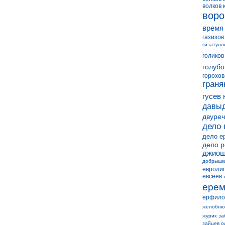
волков 
воро
время
газизов
гизатулл
голиков
голубо
горохов
граня
гусев 
давыд
двуреч
дело 
дело е
дело 
джиош
добрышк
евролиг
евсеев
ерем
ерфило
желобню
журик
за
зайцев о