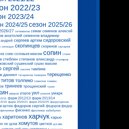
он 2022/23
он 2023/24
сезон 2025/26
н 2024/25
2026/27
семак
семенов алексей
селиванов
ов анатолий
семенов владимир
сергеев артем
сидоровский
 андрей
скопинцев
скоренов
а
синицын
скугарев
сопин
соин
ев
соловьев максим
стаин
стеблин
степанов александр
в
столяров
ковский
сушинский
сушко максим
о сергей
тамбиев
сысоев
терещенко
в даниил
татаринов
темерев
титов
толпеко
томилов
томкин
тринеев
трощинский
ов
тузик
кин
уил
умарк
угаров
уваров
уланов
фарм 2012/13
фарм 2013/14
10/11
15/16
фарм 2020/21
фарм 2024/25
фахрутдинов
федоров сергей
в артем
федоров федор
фисенко
филиппов
фроликов
хабибулин
харчук
харитонов
в
харью
хомутов
хк цска
ен
цветков
цск ввс
чемпионы
чаянек