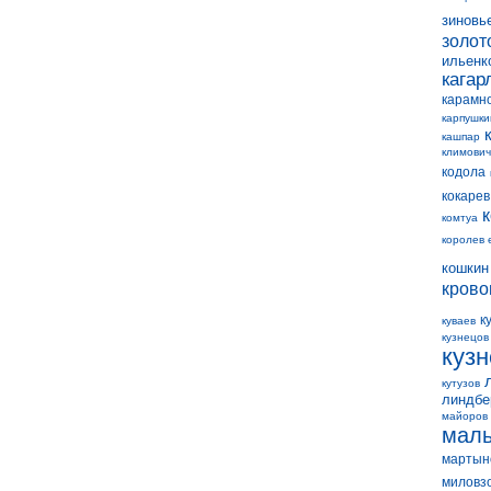
зиновь
золот
ильенк
кагар
карамн
карпушки
кашпар
климович
кодола
кокарев
комтуа
королев 
кошкин
крово
к
куваев
кузнецов
куз
кутузов
линдбе
майоров
мал
мартын
миловз