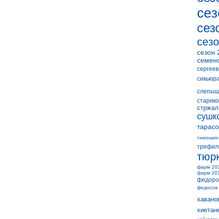
сез
сез
сезо
сезон 
семен
сергеев
сикьюр
слепыш
старико
стржал
сушк
тарасо
тимошин
трефил
тюр
фарм 20
фарм 20
федоро
федосов
хавано
хиетан