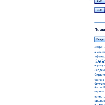
Все
Все
Поиск
авцин
андриев
афанас
баб
баранце
бердич
бирюк
борисов
брюкви
в
бэнхэм
варянов
веннст
вишнев
волков 