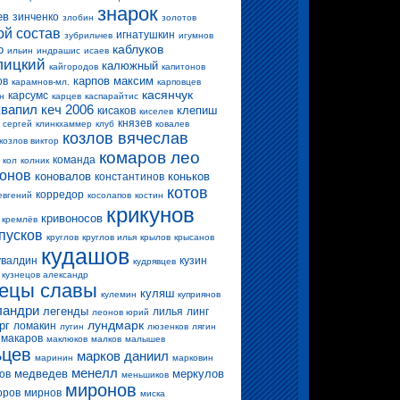
знарок
ев
зинченко
злобин
золотов
ой состав
игнатушкин
зубрильчев
игумнов
каблуков
о
ильин
индрашис
исаев
лицкий
калюжный
кайгородов
капитонов
карпов максим
ов
карамнов-мл.
карповцев
касянчук
карсумс
н
карцев
каспарайтис
квапил
кеч 2006
клепиш
кисаков
киселев
князев
 сергей
клинкхаммер
клуб
ковалев
козлов вячеслав
козлов виктор
комаров лео
команда
кол
колник
конов
коновалов
коньков
константинов
котов
корредор
евгений
косолапов
костин
крикунов
кривоносов
кремлёв
пусков
круглов
круглов илья
крылов
крысанов
кудашов
увалдин
кузин
кудрявцев
кузнецов александр
нецы славы
куляш
кулемин
куприянов
ландри
легенды
лилья
линг
леонов юрий
лундмарк
рг
ломакин
лугин
люзенков
лягин
макаров
маклюков
малков
малышев
ьцев
марков даниил
маринин
марковин
менелл
медведев
меркулов
ов
меньшиков
миронов
оров
мирнов
миска