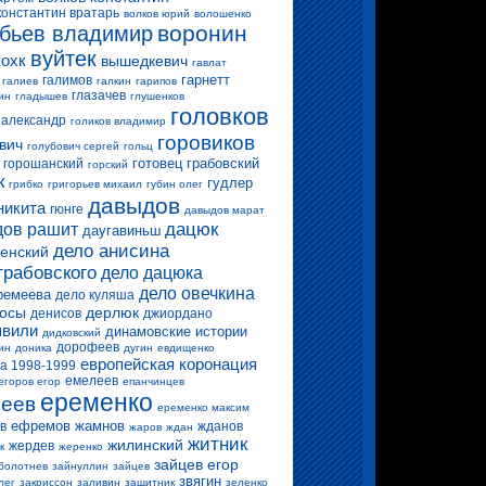
константин вратарь
волков юрий
волошенко
воронин
бьев владимир
вуйтек
 охк
вышедкевич
гавлат
гарнетт
галимов
галиев
галкин
гарипов
глазачев
ин
гладышев
глушенков
головков
 александр
голиков владимир
горовиков
вич
голубович сергей
гольц
готовец
грабовский
горошанский
горский
к
гудлер
грибко
григорьев михаил
губин олег
давыдов
никита
гюнге
давыдов марат
дацюк
ов рашит
даугавиньш
дело анисина
енский
грабовского
дело дацюка
дело овечкина
ремеева
дело куляша
росы
дерлюк
денисов
джиордано
вили
динамовские истории
дидковский
дорофеев
ин
доника
дугин
евдищенко
европейская коронация
а 1998-1999
емелеев
егоров егор
епанчинцев
еременко
еев
еременко максим
ефремов
жамнов
в
жданов
жаров
ждан
житник
жилинский
жердев
к
жеренко
зайцев егор
болотнев
зайнуллин
зайцев
звягин
лег
закриссон
заливин
защитник
зеленко