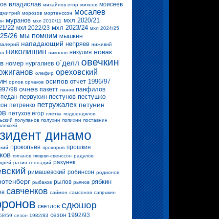
ов владислав
моисеев
михайлов егор
михеев
мосалев
 дмитрий
морозов
мортенссон
муранов
мхл 2020/21
ин
мхл 2010/11
21/22
мхл 2023/24
мхл 2022/23
мхл 2024/25
мы помним
25/26
мышкин
нападающий
непряев
валерий
ниживий
николишин
новак
никулин
ов
никонов
овечкин
о`делл
в
номер
нургалиев
ожиганов
ореховский
олефир
ин
осипов
отчет 1996/97
орлов
орчаков
очнев
панфилов
997/98
пакетт
панов
первухин
пестунов
пестушко
педан
петружалек
петунин
сон
петренко
ов
петухов егор
плетка
подшендялов
ьский
полупанов
полухин
попихин
поставнин
алексей
зидент динамо
прокопьев
прошкин
ский
прохоров
ков
пятанов
пяярви-свенссон
радулов
рахунек
ндрей
разин геннадий
вский
римашевский
робинсон
родионов
ротенберг
рябкин
рылов
рыбаков
рьянов
савченков
ев
саймон
самсонов
сапрыкин
ронов
сдюшор
светлов
сезон 1992/93
58/59
сезон 1982/83