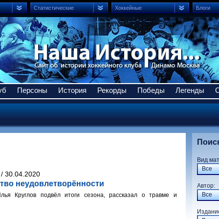
Статистические
Хоккейные
Блоги
уб
Персоны
История
Рекорды
Победы
Легенды
Поис
Вид ма
Все
/ 30.04.2020
ство неудовлетворённости
Авто
Все
ья Круглов подвёл итоги сезона, рассказал о травме и
Издани