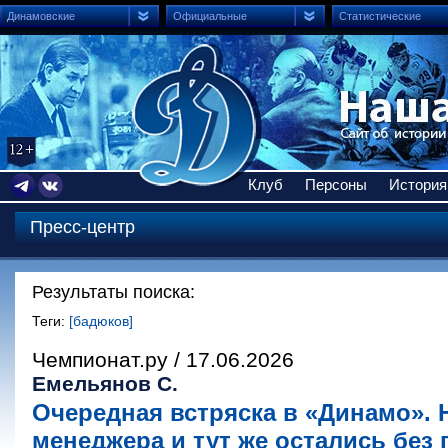
Динамовские
Официальные
Статистические
Клуб
Персоны
История
Пресс-центр
Результаты поиска:
Теги:
[бадюков]
Чемпионат.ру / 17.06.2026
Емельянов С.
Очередная встряска в «Динамо».
менеджера и тут же остались без