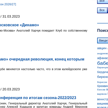
Все
зон 2026/27]
Все
/ 31.03.2023
осковское «Динамо»
Поиск
о-Москва» Анатолий Харчук покидает Клуб по собственному
авцин
андриев
афанас
амо» очередная революция, конец которым
баб
баранце
убе меняются настолько часто, что в этом калейдоскопе уже
бердич
бирюк
борисов
брюкви
/ 20.03.2023
в
бэнхэм
варянов
нференция по итогам сезона-2022/2023
веннст
онин, Генеральный директор Анатолий Харчук, Генеральный
вишнев
енер Алексей Кудашов и капитан команды Андрей Миронов
волков 