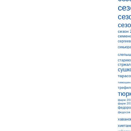
сез
сез
сезо
сезон 
семен
сергеев
сикьюр
слепыш
старико
стржал
сушк
тарасо
тимошин
трефил
тюр
фарм 20
фарм 20
федоро
федосов
хавано
хиетан