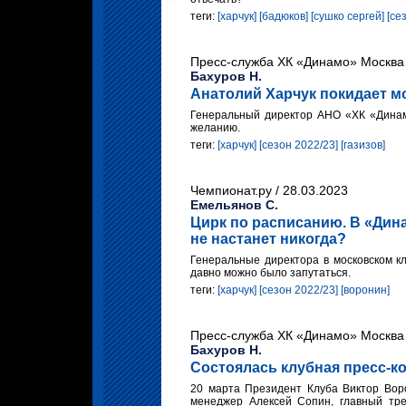
теги:
[харчук]
[бадюков]
[сушко сергей]
[се
Пресс-служба ХК «Динамо» Москва 
Бахуров Н.
Анатолий Харчук покидает м
Генеральный директор АНО «ХК «Динам
желанию.
теги:
[харчук]
[сезон 2022/23]
[газизов]
Чемпионат.ру / 28.03.2023
Емельянов С.
Цирк по расписанию. В «Дин
не настанет никогда?
Генеральные директора в московском кл
давно можно было запутаться.
теги:
[харчук]
[сезон 2022/23]
[воронин]
Пресс-служба ХК «Динамо» Москва 
Бахуров Н.
Состоялась клубная пресс-ко
20 марта Президент Клуба Виктор Вор
менеджер Алексей Сопин, главный тр