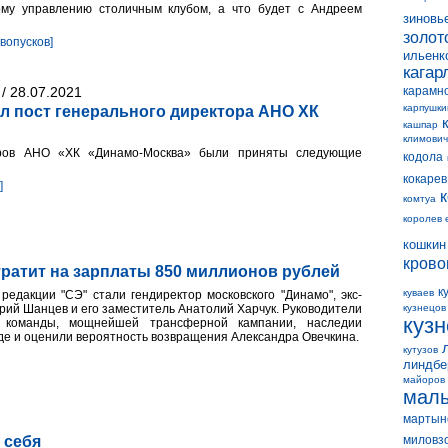
ому управлению столичным клубом, а что будет с Андреем
зиновь
золот
овопусков]
ильенк
кагар
/ 28.07.2021
карамн
карпушки
л пост генерального директора АНО ХК
кашпар
климович
оров АНО «ХК «Динамо-Москва» были приняты следующие
кодола
кокарев
]
комтуа
королев 
кошкин
крово
ратит на зарплаты 850 миллионов рублей
к
куваев
редакции "СЭ" стали гендиректор московского "Динамо", экс-
рий Шанцев и его заместитель Анатолий Харчук. Руководители
кузнецов
куз
е команды, мощнейшей трансферной кампании, наследии
е и оценили вероятность возвращения Александра Овечкина.
кутузов
линдбе
майоров
мал
мартын
 себя
миловз