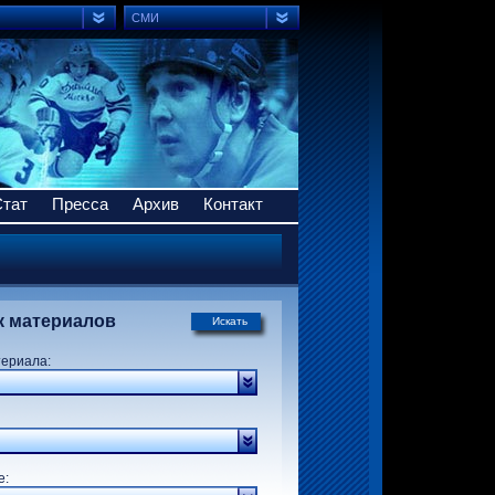
СМИ
Стат
Пресса
Архив
Контакт
к материалов
Искать
териала:
р:
е: