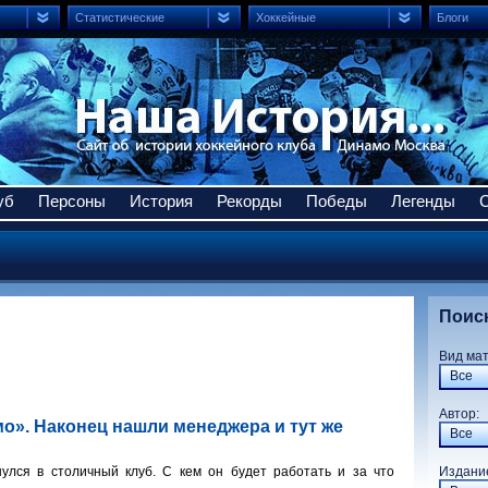
Статистические
Хоккейные
Блоги
уб
Персоны
История
Рекорды
Победы
Легенды
Поис
Вид ма
Все
Авто
о». Наконец нашли менеджера и тут же
Все
улся в столичный клуб. С кем он будет работать и за что
Издани