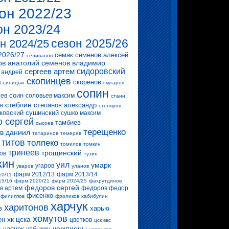
он 2022/23
он 2023/24
сезон 2025/26
н 2024/25
2026/27
семак
семенов алексей
селиванов
ов анатолий
семенов владимир
сергеев артем
сидоровский
 андрей
скопинцев
скоренов
а
синицын
скугарев
сопин
соин
ев
соловьев максим
стаин
стеблин
степанов александр
в
столяров
ковский
сушинский
сушко максим
о сергей
тамбиев
сысоев
терещенко
в даниил
татаринов
темерев
титов
толпеко
томилов
томкин
тринеев
трощинский
ов
тузик
кин
уил
умарк
угаров
уваров
уланов
фарм 2012/13
фарм 2013/14
10/11
15/16
фарм 2020/21
фарм 2024/25
фахрутдинов
федоров сергей
в артем
федоров федор
фисенко
филиппов
фроликов
хабибулин
харчук
харитонов
в
харью
хомутов
хк цска
ен
цветков
цск ввс
чемпионы
чаянек