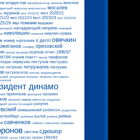
ов владислав
моисеев
михайлов егор
михеев
мосалев
 дмитрий
морозов
мортенссон
муранов
мхл 2020/21
ин
мхл 2010/11
21/22
мхл 2023/24
мхл 2022/23
мхл 2024/25
мы помним
25/26
мышкин
нападающий
непряев
валерий
ниживий
николишин
новак
никулин
ов
никонов
овечкин
о`делл
в
номер
нургалиев
ожиганов
ореховский
олефир
ин
осипов
отчет 1996/97
орлов
орчаков
очнев
панфилов
997/98
пакетт
панов
первухин
пестунов
пестушко
педан
петружалек
петунин
сон
петренко
ов
петухов егор
плетка
подшендялов
ьский
полупанов
полухин
попихин
поставнин
алексей
зидент динамо
прокопьев
прошкин
ский
прохоров
ков
пятанов
пяярви-свенссон
радулов
рахунек
ндрей
разин геннадий
вский
римашевский
робинсон
родионов
ротенберг
рябкин
рылов
рыбаков
рьянов
савченков
ев
саймон
самсонов
сапрыкин
ронов
сдюшор
светлов
сезон 1992/93
58/59
сезон 1982/83