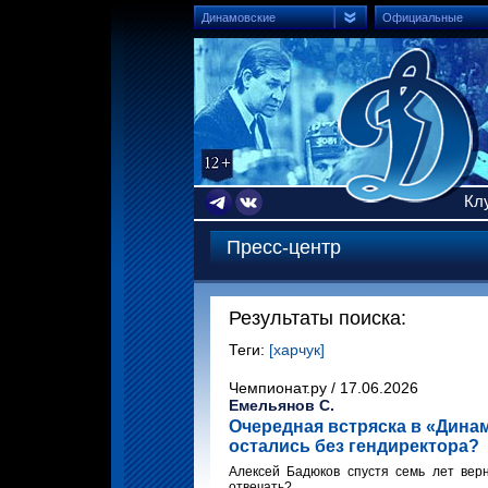
Динамовские
Официальные
Кл
Пресс-центр
Результаты поиска:
Теги:
[харчук]
Чемпионат.ру / 17.06.2026
Емельянов С.
Очередная встряска в «Динам
остались без гендиректора?
Алексей Бадюков спустя семь лет верн
отвечать?