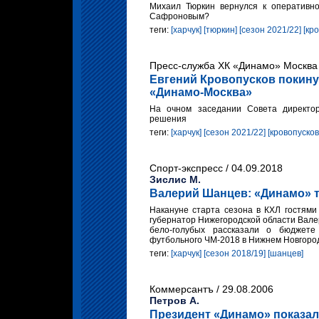
Михаил Тюркин вернулся к оперативн
Сафроновым?
теги:
[харчук]
[тюркин]
[сезон 2021/22]
[кр
Пресс-служба ХК «Динамо» Москва 
Евгений Кровопусков покину
«Динамо-Москва»
На очном заседании Совета директ
решения
теги:
[харчук]
[сезон 2021/22]
[кровопусков
Спорт-экспресс / 04.09.2018
Зислис М.
Валерий Шанцев: «Динамо» т
Накануне старта сезона в КХЛ гостями 
губернатор Нижегородской области Вале
бело-голубых рассказали о бюджет
футбольного ЧМ-2018 в Нижнем Новгород
теги:
[харчук]
[сезон 2018/19]
[шанцев]
Коммерсантъ / 29.08.2006
Петров А.
Президент «Динамо» показал