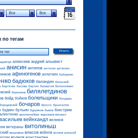
Все
Все
 по тегам
Искать
алексеев андрей
альквист
адамчук
анисин
антипов
ский
антосик
артюхин
афиногенов
енков
ахлаткин
бабарико
енко
бадюков
баландин
бальский
в
бартечко
басова
баутин
бахмутов
белоножкин
билялетдинов
евский
берников
болельщики
ов
бойд
бойков
бондарь
бочаров
борщевский
броссо
брызгалов
бульин
бэкстрем
н
будкин
буруянов
быков
алентенко
валлинхеймо
варнаков михаил
васильев
вейнхандл
великов
витолиньш
рем
ветераны
власов
ский
войнов
вишняков
волков алексей
волков константин
артем