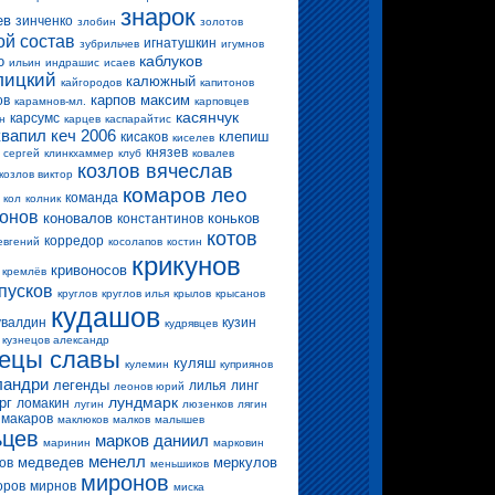
знарок
ев
зинченко
злобин
золотов
ой состав
игнатушкин
зубрильчев
игумнов
каблуков
о
ильин
индрашис
исаев
лицкий
калюжный
кайгородов
капитонов
карпов максим
ов
карамнов-мл.
карповцев
касянчук
карсумс
н
карцев
каспарайтис
квапил
кеч 2006
клепиш
кисаков
киселев
князев
 сергей
клинкхаммер
клуб
ковалев
козлов вячеслав
козлов виктор
комаров лео
команда
кол
колник
конов
коновалов
коньков
константинов
котов
корредор
евгений
косолапов
костин
крикунов
кривоносов
кремлёв
пусков
круглов
круглов илья
крылов
крысанов
кудашов
увалдин
кузин
кудрявцев
кузнецов александр
нецы славы
куляш
кулемин
куприянов
ландри
легенды
лилья
линг
леонов юрий
лундмарк
рг
ломакин
лугин
люзенков
лягин
макаров
маклюков
малков
малышев
ьцев
марков даниил
маринин
марковин
менелл
медведев
меркулов
ов
меньшиков
миронов
оров
мирнов
миска