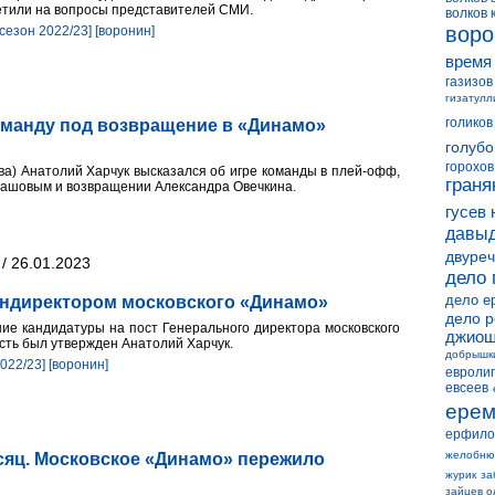
етили на вопросы представителей СМИ.
волков 
воро
[сезон 2022/23]
[воронин]
время
газизов
гизатулл
голиков
оманду под возвращение в «Динамо»
голубо
горохов
ва) Анатолий Харчук высказался об игре команды в плей-офф,
граня
удашовым и возвращении Александра Овечкина.
гусев 
давыд
двуреч
/ 26.01.2023
дело 
дело е
ендиректором московского «Динамо»
дело 
ие кандидатуры на пост Генерального директора московского
джиош
ть был утвержден Анатолий Харчук.
добрышк
2022/23]
[воронин]
евролиг
евсеев
ерем
ерфило
желобню
есяц. Московское «Динамо» пережило
журик
за
зайцев о