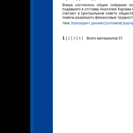
Вчера состоялось общее собрание хо
подавшего в отставку Анатолия Харчука 
считают в Центральном совете обществ
помочь разрешить финансовые трудности
теги:
[президент динамо]
[головков]
[харчу
1
2
3
4
Всего материалов 37