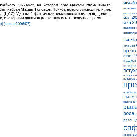
михайл
ккейного "Динамо", на котором президентом клуба вместо
моисеев
был избран Михаил Головков. Приход нового руководителя, как
моторыг
а (ЦСО) "Динамо", фактически владеющем командой, должен
мхл 20
, с которыми динамовцы столкнулись в последнее время.
мхл 20
к]
[сезон 2006/07]
назаров 
никифор
новико
огурцов
орешк
отчет 1
пашков
петерс
петух
подъяпол
потапов 
пре
прибыль
пылен
разин а
раше
роса
рязанц
саф
сезон 19