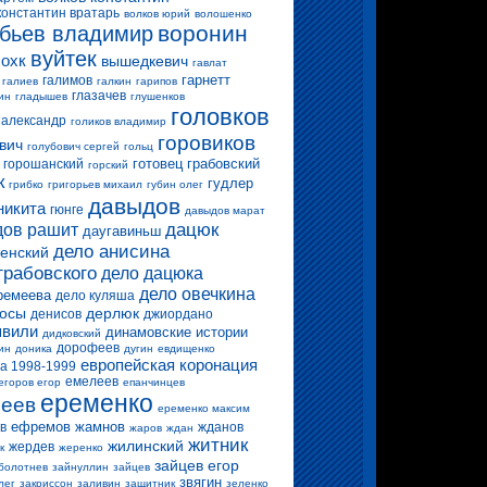
константин вратарь
волков юрий
волошенко
воронин
бьев владимир
вуйтек
 охк
вышедкевич
гавлат
гарнетт
галимов
галиев
галкин
гарипов
глазачев
ин
гладышев
глушенков
головков
 александр
голиков владимир
горовиков
вич
голубович сергей
гольц
готовец
грабовский
горошанский
горский
к
гудлер
грибко
григорьев михаил
губин олег
давыдов
никита
гюнге
давыдов марат
дацюк
ов рашит
даугавиньш
дело анисина
енский
грабовского
дело дацюка
дело овечкина
ремеева
дело куляша
росы
дерлюк
денисов
джиордано
вили
динамовские истории
дидковский
дорофеев
ин
доника
дугин
евдищенко
европейская коронация
а 1998-1999
емелеев
егоров егор
епанчинцев
еременко
еев
еременко максим
ефремов
жамнов
в
жданов
жаров
ждан
житник
жилинский
жердев
к
жеренко
зайцев егор
болотнев
зайнуллин
зайцев
звягин
лег
закриссон
заливин
защитник
зеленко