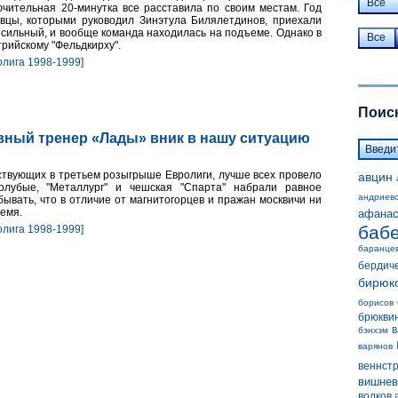
Все
ючительная 20-минутка все расставила по своим местам. Год
вцы, которыми руководил Зинэтула Билялетдинов, приехали
 сильный, и вообще команда находилась на подъеме. Однако в
Все
рийскому "Фельдкирху".
олига 1998-1999]
Поиск
вный тренер «Лады» вник в нашу ситуацию
аствующих в третьем розыгрыше Евролиги, лучше всех провело
авцин
голубые, "Металлург" и чешская "Спарта" набрали равное
андриев
абывать, что в отличие от магнитогорцев и пражан москвичи ни
ремя.
афанас
баб
олига 1998-1999]
баранце
бердич
бирюк
борисов
брюкви
в
бэнхэм
варянов
веннст
вишнев
волков 