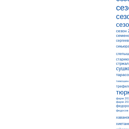
сез
сез
сезо
сезон 
семен
сергеев
сикьюр
слепыш
старико
стржал
сушк
тарасо
тимошин
трефил
тюр
фарм 20
фарм 20
федоро
федосов
хавано
хиетан