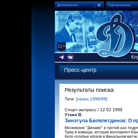
Динамовские
Официальные
Кл
Пресс-центр
Результаты поиска:
Теги:
[сезон 1998/99]
Спорт-экспресс / 12.02.1999
Уткин В.
Зинэтула Билялетдинов: О 
Московское "Динамо" в третий раз подр
Турку в команде, которую возглавлял Юр
бело-голубые играли в финальном матче