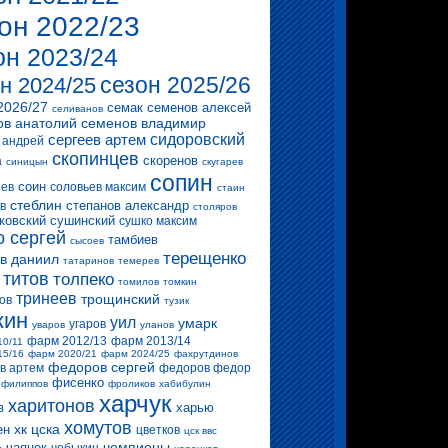
он 2022/23
он 2023/24
сезон 2025/26
н 2024/25
2026/27
семак
семенов алексей
селиванов
ов анатолий
семенов владимир
сергеев артем
сидоровский
 андрей
скопинцев
скоренов
а
синицын
скугарев
сопин
соин
ев
соловьев максим
стаин
стеблин
степанов александр
в
столяров
ковский
сушинский
сушко максим
о сергей
тамбиев
сысоев
терещенко
в даниил
татаринов
темерев
титов
толпеко
томилов
томкин
тринеев
трощинский
ов
тузик
кин
уил
умарк
угаров
уваров
уланов
фарм 2012/13
фарм 2013/14
10/11
15/16
фарм 2020/21
фарм 2024/25
фахрутдинов
федоров сергей
в артем
федоров федор
фисенко
филиппов
фроликов
хабибулин
харчук
харитонов
в
харью
хомутов
хк цска
ен
цветков
цск ввс
чемпионы
чаянек