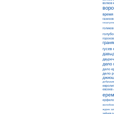
волков 
воро
время
газизов
гизатулл
голиков
голубо
горохов
граня
гусев 
давыд
двуреч
дело 
дело е
дело 
джиош
добрышк
евролиг
евсеев
ерем
ерфило
желобню
журик
за
зайцев о