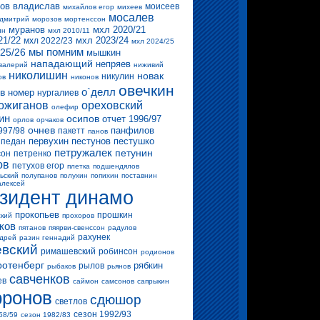
ов владислав
моисеев
михайлов егор
михеев
мосалев
 дмитрий
морозов
мортенссон
муранов
мхл 2020/21
ин
мхл 2010/11
21/22
мхл 2023/24
мхл 2022/23
мхл 2024/25
мы помним
25/26
мышкин
нападающий
непряев
валерий
ниживий
николишин
новак
никулин
ов
никонов
овечкин
о`делл
в
номер
нургалиев
ожиганов
ореховский
олефир
ин
осипов
отчет 1996/97
орлов
орчаков
очнев
панфилов
997/98
пакетт
панов
первухин
пестунов
пестушко
педан
петружалек
петунин
сон
петренко
ов
петухов егор
плетка
подшендялов
ьский
полупанов
полухин
попихин
поставнин
алексей
зидент динамо
прокопьев
прошкин
ский
прохоров
ков
пятанов
пяярви-свенссон
радулов
рахунек
ндрей
разин геннадий
вский
римашевский
робинсон
родионов
ротенберг
рябкин
рылов
рыбаков
рьянов
савченков
ев
саймон
самсонов
сапрыкин
ронов
сдюшор
светлов
сезон 1992/93
58/59
сезон 1982/83