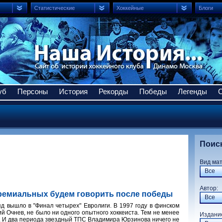
Статистические
Хоккейные
Блоги
уб
Персоны
История
Рекорды
Победы
Легенды
Поис
Вид ма
Все
Авто
премиальных будем говорить после победы
Все
яд вышло в "Финал четырех" Евролиги. В 1997 году в финском
ий Очнев, не было ни одного опытного хоккеиста. Тем не менее
Издани
. И два периода звездный ТПС Владимира Юрзинова ничего не