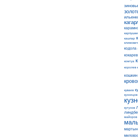
зиновь
золот
ильенк
кагар
карамн
карпушки
кашпар
климович
кодола
кокарев
комтуа
королев 
кошкин
крово
к
куваев
кузнецов
куз
кутузов
линдбе
майоров
мал
мартын
миловз