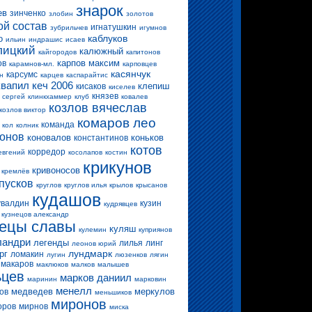
знарок
ев
зинченко
злобин
золотов
ой состав
игнатушкин
зубрильчев
игумнов
каблуков
о
ильин
индрашис
исаев
лицкий
калюжный
кайгородов
капитонов
карпов максим
ов
карамнов-мл.
карповцев
касянчук
карсумс
н
карцев
каспарайтис
квапил
кеч 2006
клепиш
кисаков
киселев
князев
 сергей
клинкхаммер
клуб
ковалев
козлов вячеслав
козлов виктор
комаров лео
команда
кол
колник
конов
коновалов
коньков
константинов
котов
корредор
евгений
косолапов
костин
крикунов
кривоносов
кремлёв
пусков
круглов
круглов илья
крылов
крысанов
кудашов
увалдин
кузин
кудрявцев
кузнецов александр
нецы славы
куляш
кулемин
куприянов
ландри
легенды
лилья
линг
леонов юрий
лундмарк
рг
ломакин
лугин
люзенков
лягин
макаров
маклюков
малков
малышев
ьцев
марков даниил
маринин
марковин
менелл
медведев
меркулов
ов
меньшиков
миронов
оров
мирнов
миска