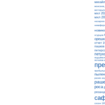
михайл
моисеев
моторыг
мхл 20
мхл 20
назаров 
никифор
новико
огурцов
орешк
отчет 1
пашков
петерс
петух
подъяпол
потапов 
пре
прибыль
пылен
разин а
раше
роса
рязанц
саф
сезон 19