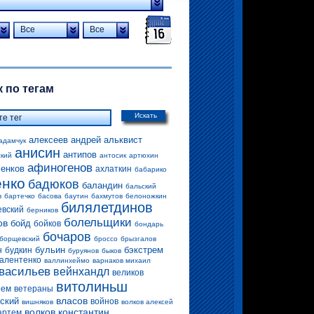
Все
Все
 по тегам
Искать
алексеев андрей
альквист
адамчук
анисин
антипов
ский
антосик
артюхин
афиногенов
енков
ахлаткин
бабарико
енко
бадюков
баландин
бальский
в
бартечко
басова
баутин
бахмутов
белоножкин
билялетдинов
евский
берников
болельщики
ов
бойд
бойков
бондарь
бочаров
борщевский
броссо
брызгалов
бульин
бэкстрем
н
будкин
буруянов
быков
алентенко
валлинхеймо
варнаков михаил
васильев
вейнхандл
великов
витолиньш
рем
ветераны
власов
ский
войнов
вишняков
волков алексей
волков константин
артем