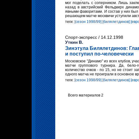
мог поделать с соперником. Лишь закл
назад в австрийский Фельдкирх динамо
явными фаворитами. И состав у них был
решающем матче москвичи уступили авст
теги:
[сезон 1998/99]
[билялетдинов]
[евр
Спорт-экспресс / 14.12.1998
Уткин В.
Зинэтула Билялетдинов: Гла
и поступил по-человечески
Московское "Динамо" из всех клубов, уч
матчи группового турнира. Да, бело-
количество очков - по 15, но не стоит з
одного матча не проиграли в основное в
теги:
[сезон 1998/99]
[билялетдинов]
[евр
Всего материалов 2