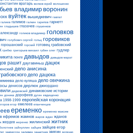
константин вратарь
волков юрий
волошенко
воронин
бьев владимир
вуйтек
 охк
вышедкевич
гавлат
гарнетт
галимов
галиев
галкин
гарипов
глазачев
ин
гладышев
глушенков
головков
 александр
голиков владимир
горовиков
вич
голубович сергей
гольц
готовец
грабовский
горошанский
горский
к
гудлер
грибко
григорьев михаил
губин олег
давыдов
никита
гюнге
давыдов марат
дацюк
ов рашит
даугавиньш
дело анисина
енский
грабовского
дело дацюка
дело овечкина
ремеева
дело куляша
росы
дерлюк
денисов
джиордано
вили
динамовские истории
дидковский
дорофеев
ин
доника
дугин
евдищенко
европейская коронация
а 1998-1999
емелеев
егоров егор
епанчинцев
еременко
еев
еременко максим
ефремов
жамнов
в
жданов
жаров
ждан
житник
жилинский
жердев
к
жеренко
зайцев егор
болотнев
зайнуллин
зайцев
звягин
лег
закриссон
заливин
защитник
зеленко