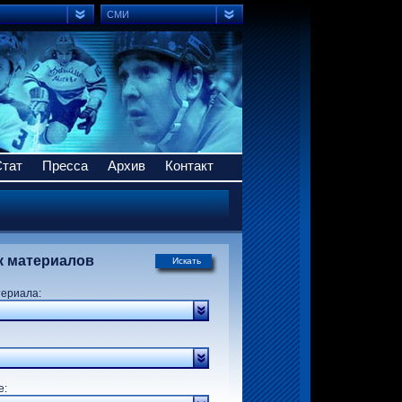
СМИ
Стат
Пресса
Архив
Контакт
к материалов
Искать
териала:
р:
е: