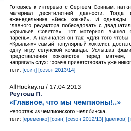
Готовясь к интервью с Сергеем Соиным, натк
материал десятилетней давности. Тогд
еженедельнике «Весь хоккей». И однажды 
главного редактора побеседовать с двадцати
«Крыльев Советов». Тот материал вышел 
парень». А начинался он так: «Для того чтобы 
«Крыльях» самый популярный хоккеист, достат
одну игру сетунской команды. Услышав фам
представления хоккеистов перед матчем,
напрягать слух: громче приветствовать уже никог
теги:
[соин]
[сезон 2013/14]
AllHockey.ru / 17.04.2013
Реутова П.
«Главное, что мы чемпионы!..»
Репортаж из чемпионского Челябинска.
теги:
[еременко]
[соин]
[сезон 2012/13]
[цветков]
[