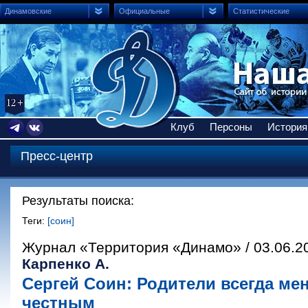
Динамовские
Официальные
Статистические
Клуб
Персоны
История
Пресс-центр
Результаты поиска:
Теги:
[соин]
Журнал «Территория «Динамо» / 03.06.2
Карпенко А.
Сергей Соин: Родители всегда ме
честным