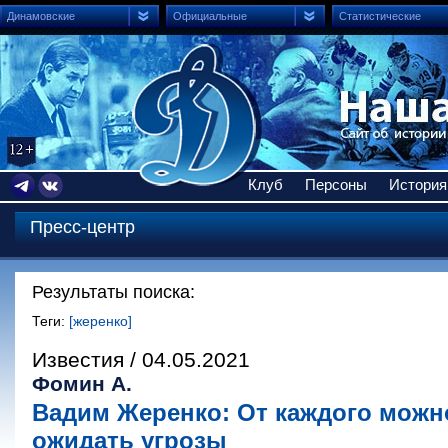
Динамовские
Официальные
Статистические
Клуб
Персоны
История
Пресс-центр
Результаты поиска:
Теги:
[жеренко]
Известия / 04.05.2021
Фомин А.
Вадим Жеренко: От каждого мож
ожидать угрозы