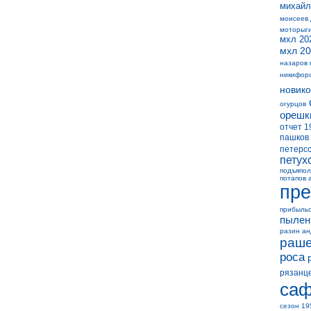
михайл
моисеев
моторыг
мхл 20
мхл 20
назаров 
никифор
новико
огурцов
орешк
отчет 1
пашков
петерс
петух
подъяпол
потапов 
пре
прибыль
пылен
разин а
раше
роса
рязанц
саф
сезон 19