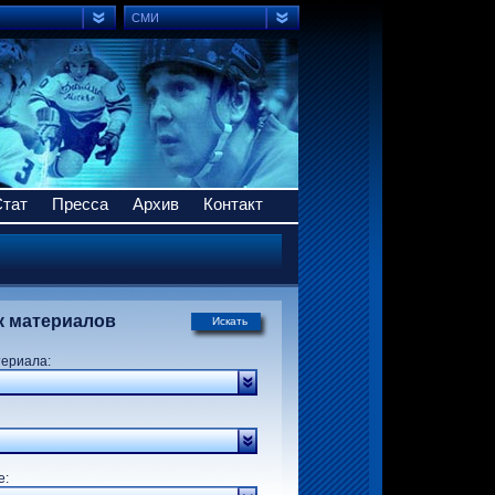
СМИ
Стат
Пресса
Архив
Контакт
к материалов
Искать
териала:
р:
е: