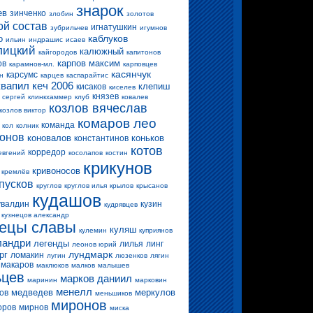
знарок
ев
зинченко
злобин
золотов
ой состав
игнатушкин
зубрильчев
игумнов
каблуков
о
ильин
индрашис
исаев
лицкий
калюжный
кайгородов
капитонов
карпов максим
ов
карамнов-мл.
карповцев
касянчук
карсумс
н
карцев
каспарайтис
квапил
кеч 2006
клепиш
кисаков
киселев
князев
 сергей
клинкхаммер
клуб
ковалев
козлов вячеслав
козлов виктор
комаров лео
команда
кол
колник
конов
коновалов
коньков
константинов
котов
корредор
евгений
косолапов
костин
крикунов
кривоносов
кремлёв
пусков
круглов
круглов илья
крылов
крысанов
кудашов
увалдин
кузин
кудрявцев
кузнецов александр
нецы славы
куляш
кулемин
куприянов
ландри
легенды
лилья
линг
леонов юрий
лундмарк
рг
ломакин
лугин
люзенков
лягин
макаров
маклюков
малков
малышев
ьцев
марков даниил
маринин
марковин
менелл
медведев
меркулов
ов
меньшиков
миронов
оров
мирнов
миска