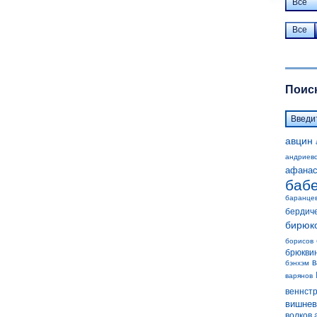
Все
Все
Поиск
авцин
андриев
афанас
баб
баранце
бердич
бирюк
борисов
брюкви
в
бэнхэм
варянов
веннст
вишнев
волков 