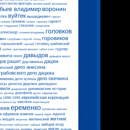
константин вратарь
волков юрий
волошенко
воронин
бьев владимир
вуйтек
 охк
вышедкевич
гавлат
гарнетт
галимов
галиев
галкин
гарипов
глазачев
ин
гладышев
глушенков
головков
 александр
голиков владимир
горовиков
вич
голубович сергей
гольц
готовец
грабовский
горошанский
горский
к
гудлер
грибко
григорьев михаил
губин олег
давыдов
никита
гюнге
давыдов марат
дацюк
ов рашит
даугавиньш
дело анисина
енский
грабовского
дело дацюка
дело овечкина
ремеева
дело куляша
росы
дерлюк
денисов
джиордано
вили
динамовские истории
дидковский
дорофеев
ин
доника
дугин
евдищенко
европейская коронация
а 1998-1999
емелеев
егоров егор
епанчинцев
еременко
еев
еременко максим
ефремов
жамнов
в
жданов
жаров
ждан
житник
жилинский
жердев
к
жеренко
зайцев егор
болотнев
зайнуллин
зайцев
звягин
лег
закриссон
заливин
защитник
зеленко