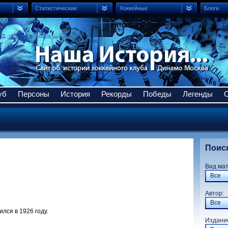
Статистические
Хоккейные
Блоги
уб
Персоны
История
Рекорды
Победы
Легенды
Поис
Вид ма
Все
Авто
Все
лся в 1926 году.
Издани