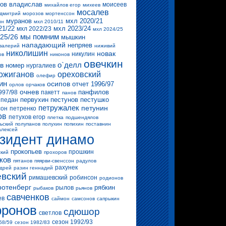
ов владислав
моисеев
михайлов егор
михеев
мосалев
 дмитрий
морозов
мортенссон
муранов
мхл 2020/21
ин
мхл 2010/11
21/22
мхл 2023/24
мхл 2022/23
мхл 2024/25
мы помним
25/26
мышкин
нападающий
непряев
валерий
ниживий
николишин
новак
никулин
ов
никонов
овечкин
о`делл
в
номер
нургалиев
ожиганов
ореховский
олефир
ин
осипов
отчет 1996/97
орлов
орчаков
очнев
панфилов
997/98
пакетт
панов
первухин
пестунов
пестушко
педан
петружалек
петунин
сон
петренко
ов
петухов егор
плетка
подшендялов
ьский
полупанов
полухин
попихин
поставнин
алексей
зидент динамо
прокопьев
прошкин
ский
прохоров
ков
пятанов
пяярви-свенссон
радулов
рахунек
ндрей
разин геннадий
вский
римашевский
робинсон
родионов
ротенберг
рябкин
рылов
рыбаков
рьянов
савченков
ев
саймон
самсонов
сапрыкин
ронов
сдюшор
светлов
сезон 1992/93
58/59
сезон 1982/83