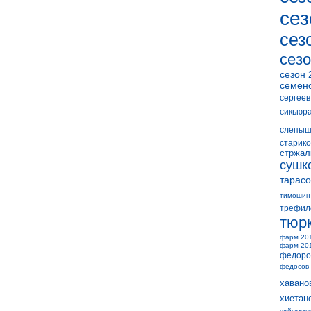
сез
сез
сезо
сезон 
семен
сергеев
сикьюр
слепыш
старико
стржал
сушк
тарасо
тимошин
трефил
тюр
фарм 20
фарм 20
федоро
федосов
хавано
хиетан