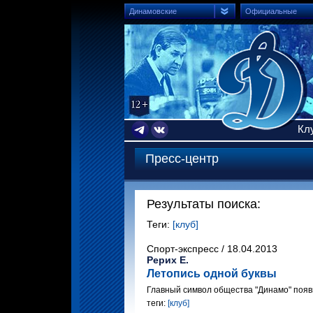
Динамовские
Официальные
Кл
Пресс-центр
Результаты поиска:
Теги:
[клуб]
Спорт-экспресс / 18.04.2013
Рерих Е.
Летопись одной буквы
Главный символ общества "Динамо" появи
теги:
[клуб]