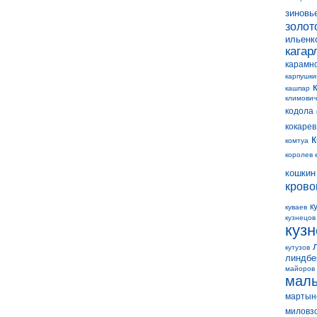
зиновь
золот
ильенк
кагар
карамн
карпушки
кашпар
климович
кодола
кокарев
комтуа
королев 
кошкин
крово
к
куваев
кузнецов
куз
кутузов
линдбе
майоров
мал
мартын
миловз