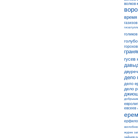
волков 
воро
время
газизов
гизатулл
голиков
голубо
горохов
граня
гусев 
давыд
двуреч
дело 
дело е
дело 
джиош
добрышк
евролиг
евсеев
ерем
ерфило
желобню
журик
за
зайцев о