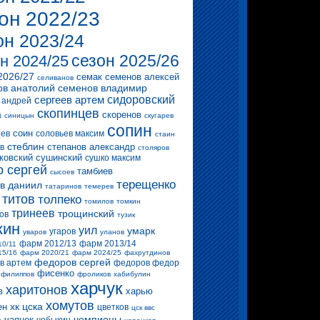
он 2022/23
он 2023/24
сезон 2025/26
н 2024/25
2026/27
семак
семенов алексей
селиванов
ов анатолий
семенов владимир
сергеев артем
сидоровский
 андрей
скопинцев
скоренов
а
синицын
скугарев
сопин
соин
ев
соловьев максим
стаин
стеблин
степанов александр
в
столяров
ковский
сушинский
сушко максим
о сергей
тамбиев
сысоев
терещенко
в даниил
татаринов
темерев
титов
толпеко
томилов
томкин
тринеев
трощинский
ов
тузик
кин
уил
умарк
угаров
уваров
уланов
фарм 2012/13
фарм 2013/14
10/11
15/16
фарм 2020/21
фарм 2024/25
фахрутдинов
федоров сергей
в артем
федоров федор
фисенко
филиппов
фроликов
хабибулин
харчук
харитонов
в
харью
хомутов
хк цска
ен
цветков
цск ввс
чемпионы
чаянек