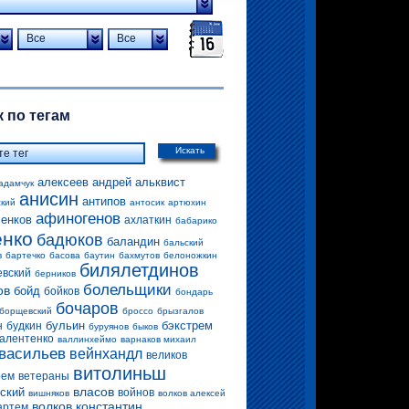
Все
Все
 по тегам
Искать
алексеев андрей
альквист
адамчук
анисин
антипов
ский
антосик
артюхин
афиногенов
енков
ахлаткин
бабарико
енко
бадюков
баландин
бальский
в
бартечко
басова
баутин
бахмутов
белоножкин
билялетдинов
евский
берников
болельщики
ов
бойд
бойков
бондарь
бочаров
борщевский
броссо
брызгалов
бульин
бэкстрем
н
будкин
буруянов
быков
алентенко
валлинхеймо
варнаков михаил
васильев
вейнхандл
великов
витолиньш
рем
ветераны
власов
ский
войнов
вишняков
волков алексей
волков константин
артем