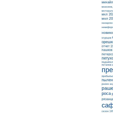
михайл
моисеев
моторыг
мхл 20
мхл 20
назаров 
никифор
новико
огурцов
орешк
отчет 1
пашков
петерс
петух
подъяпол
потапов 
пре
прибыль
пылен
разин а
раше
роса
рязанц
саф
сезон 19