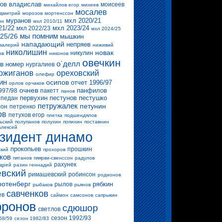
ов владислав
моисеев
михайлов егор
михеев
мосалев
 дмитрий
морозов
мортенссон
муранов
мхл 2020/21
ин
мхл 2010/11
21/22
мхл 2023/24
мхл 2022/23
мхл 2024/25
мы помним
25/26
мышкин
нападающий
непряев
валерий
ниживий
николишин
новак
никулин
ов
никонов
овечкин
о`делл
в
номер
нургалиев
ожиганов
ореховский
олефир
ин
осипов
отчет 1996/97
орлов
орчаков
очнев
панфилов
997/98
пакетт
панов
первухин
пестунов
пестушко
педан
петружалек
петунин
сон
петренко
ов
петухов егор
плетка
подшендялов
ьский
полупанов
полухин
попихин
поставнин
алексей
зидент динамо
прокопьев
прошкин
ский
прохоров
ков
пятанов
пяярви-свенссон
радулов
рахунек
ндрей
разин геннадий
вский
римашевский
робинсон
родионов
ротенберг
рябкин
рылов
рыбаков
рьянов
савченков
ев
саймон
самсонов
сапрыкин
ронов
сдюшор
светлов
сезон 1992/93
58/59
сезон 1982/83