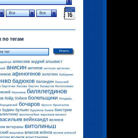
Все
Все
 по тегам
Искать
алексеев андрей
альквист
адамчук
анисин
антипов
ский
антосик
артюхин
афиногенов
енков
ахлаткин
бабарико
енко
бадюков
баландин
бальский
в
бартечко
басова
баутин
бахмутов
белоножкин
билялетдинов
евский
берников
болельщики
ов
бойд
бойков
бондарь
бочаров
борщевский
броссо
брызгалов
бульин
бэкстрем
н
будкин
буруянов
быков
алентенко
валлинхеймо
варнаков михаил
васильев
вейнхандл
великов
витолиньш
рем
ветераны
власов
ский
войнов
вишняков
волков алексей
волков константин
артем