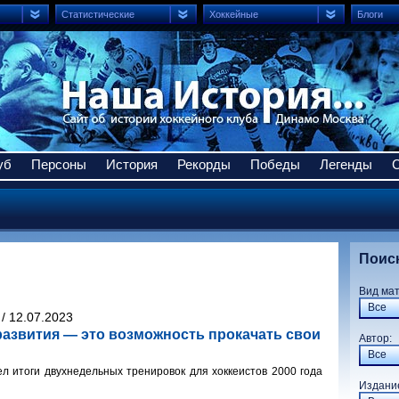
Статистические
Хоккейные
Блоги
уб
Персоны
История
Рекорды
Победы
Легенды
Поис
Вид ма
Все
/ 12.07.2023
развития — это возможность прокачать свои
Авто
Все
л итоги двухнедельных тренировок для хоккеистов 2000 года
Издани