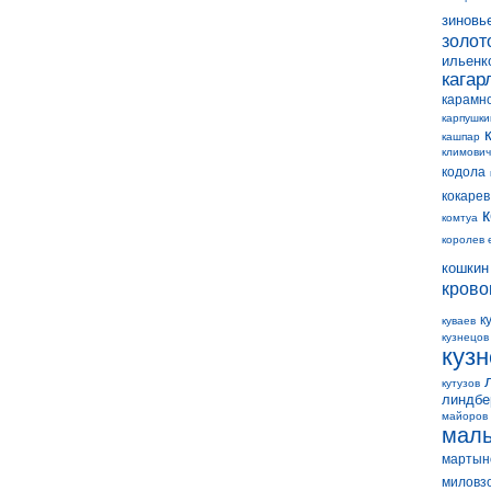
зиновь
золот
ильенк
кагар
карамн
карпушки
кашпар
климович
кодола
кокарев
комтуа
королев 
кошкин
крово
к
куваев
кузнецов
куз
кутузов
линдбе
майоров
мал
мартын
миловз