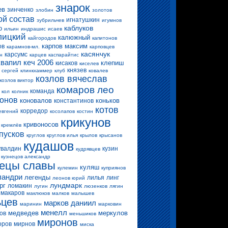
знарок
ев
зинченко
злобин
золотов
ой состав
игнатушкин
зубрильчев
игумнов
каблуков
о
ильин
индрашис
исаев
лицкий
калюжный
кайгородов
капитонов
карпов максим
ов
карамнов-мл.
карповцев
касянчук
карсумс
н
карцев
каспарайтис
квапил
кеч 2006
клепиш
кисаков
киселев
князев
 сергей
клинкхаммер
клуб
ковалев
козлов вячеслав
козлов виктор
комаров лео
команда
кол
колник
конов
коновалов
коньков
константинов
котов
корредор
евгений
косолапов
костин
крикунов
кривоносов
кремлёв
пусков
круглов
круглов илья
крылов
крысанов
кудашов
увалдин
кузин
кудрявцев
кузнецов александр
нецы славы
куляш
кулемин
куприянов
ландри
легенды
лилья
линг
леонов юрий
лундмарк
рг
ломакин
лугин
люзенков
лягин
макаров
маклюков
малков
малышев
ьцев
марков даниил
маринин
марковин
менелл
медведев
меркулов
ов
меньшиков
миронов
оров
мирнов
миска