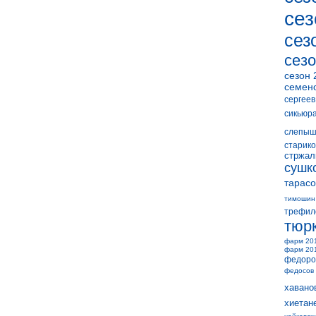
сез
сез
сезо
сезон 
семен
сергеев
сикьюр
слепыш
старико
стржал
сушк
тарасо
тимошин
трефил
тюр
фарм 20
фарм 20
федоро
федосов
хавано
хиетан