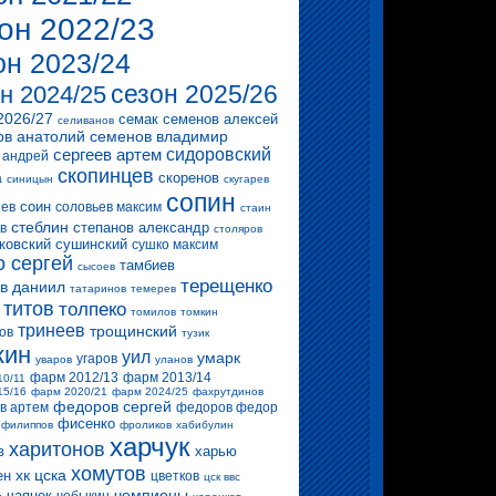
он 2022/23
он 2023/24
сезон 2025/26
н 2024/25
2026/27
семак
семенов алексей
селиванов
ов анатолий
семенов владимир
сергеев артем
сидоровский
 андрей
скопинцев
скоренов
а
синицын
скугарев
сопин
соин
ев
соловьев максим
стаин
стеблин
степанов александр
в
столяров
ковский
сушинский
сушко максим
о сергей
тамбиев
сысоев
терещенко
в даниил
татаринов
темерев
титов
толпеко
томилов
томкин
тринеев
трощинский
ов
тузик
кин
уил
умарк
угаров
уваров
уланов
фарм 2012/13
фарм 2013/14
10/11
15/16
фарм 2020/21
фарм 2024/25
фахрутдинов
федоров сергей
в артем
федоров федор
фисенко
филиппов
фроликов
хабибулин
харчук
харитонов
в
харью
хомутов
хк цска
ен
цветков
цск ввс
чемпионы
чаянек