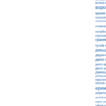
волков 
воро
время
газизов
гизатулл
голиков
голубо
горохов
граня
гусев 
давыд
двуреч
дело 
дело е
дело 
джиош
добрышк
евролиг
евсеев
ерем
ерфило
желобню
журик
за
зайцев о