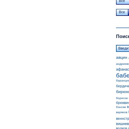
Все
Все
Поиск
авцин
андриев
афанас
баб
баранце
бердич
бирюк
борисов
брюкви
в
бэнхэм
варянов
веннст
вишнев
волков 