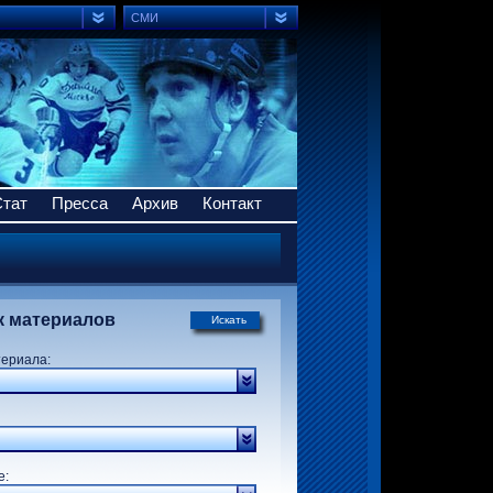
СМИ
Стат
Пресса
Архив
Контакт
к материалов
Искать
териала:
р:
е: