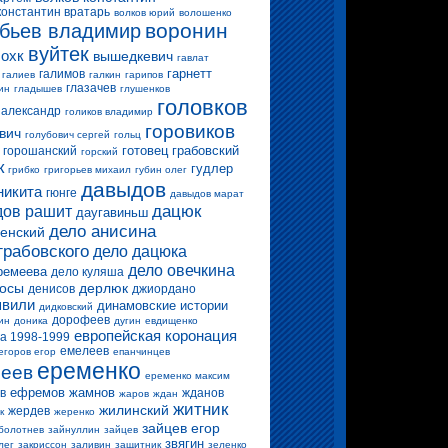
константин вратарь
волков юрий
волошенко
воронин
бьев владимир
вуйтек
 охк
вышедкевич
гавлат
гарнетт
галимов
галиев
галкин
гарипов
глазачев
ин
гладышев
глушенков
головков
 александр
голиков владимир
горовиков
вич
голубович сергей
гольц
готовец
грабовский
горошанский
горский
к
гудлер
грибко
григорьев михаил
губин олег
давыдов
никита
гюнге
давыдов марат
дацюк
ов рашит
даугавиньш
дело анисина
енский
грабовского
дело дацюка
дело овечкина
ремеева
дело куляша
росы
дерлюк
денисов
джиордано
вили
динамовские истории
дидковский
дорофеев
ин
доника
дугин
евдищенко
европейская коронация
а 1998-1999
емелеев
егоров егор
епанчинцев
еременко
еев
еременко максим
ефремов
жамнов
в
жданов
жаров
ждан
житник
жилинский
жердев
к
жеренко
зайцев егор
болотнев
зайнуллин
зайцев
звягин
лег
закриссон
заливин
защитник
зеленко