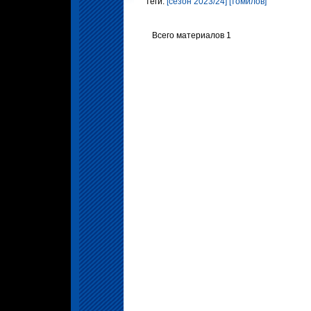
теги:
[сезон 2023/24]
[томилов]
Всего материалов 1