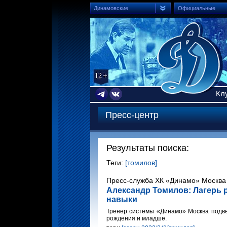
Динамовские
Официальные
Кл
Пресс-центр
Результаты поиска:
Теги:
[томилов]
Пресс-служба ХК «Динамо» Москва 
Александр Томилов: Лагерь 
навыки
Тренер системы «Динамо» Москва подве
рождения и младше.