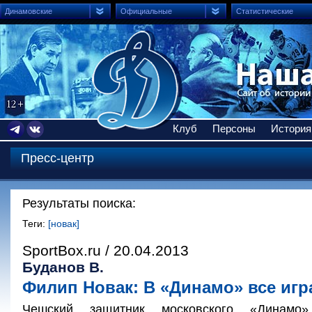
Динамовские
Официальные
Статистические
Клуб
Персоны
История
Пресс-центр
Результаты поиска:
Теги:
[новак]
SportBox.ru / 20.04.2013
Буданов В.
Филип Новак: В «Динамо» все игр
Чешский защитник московского «Динам