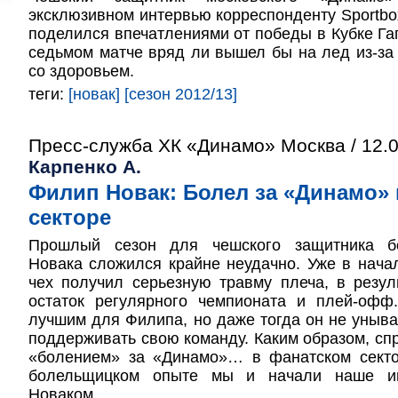
эксклюзивном интервью корреспонденту Sportbo
поделился впечатлениями от победы в Кубке Гаг
седьмом матче вряд ли вышел бы на лед из-за
со здоровьем.
теги:
[новак]
[сезон 2012/13]
Пресс-служба ХК «Динамо» Москва / 12.
Карпенко А.
Филип Новак: Болел за «Динамо»
секторе
Прошлый сезон для чешского защитника б
Новака сложился крайне неудачно. Уже в нача
чех получил серьезную травму плеча, в резул
остаток регулярного чемпионата и плей-оф
лучшим для Филипа, но даже тогда он не уныва
поддерживать свою команду. Каким образом, сп
«болением» за «Динамо»… в фанатском секто
болельщицком опыте мы и начали наше и
Новаком.