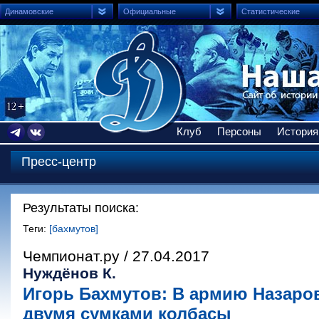
Динамовские
Официальные
Статистические
Клуб
Персоны
История
Пресс-центр
Результаты поиска:
Теги:
[бахмутов]
Чемпионат.ру / 27.04.2017
Нуждёнов К.
Игорь Бахмутов: В армию Назаров
двумя сумками колбасы