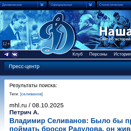
Динамовские
Официальные
Статистические
Клуб
Персоны
История
Пресс-центр
Результаты поиска:
Теги:
[селиванов]
mhl.ru / 08.10.2025
Петрич А.
Владимир Селиванов: Было бы п
поймать бросок Радулова, он жив