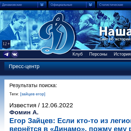
Динамовские
Официальные
Статистические
Клуб
Персоны
История
Пресс-центр
Результаты поиска:
Теги:
[зайцев егор]
Известия / 12.06.2022
Фомин А.
Егор Зайцев: Если кто-то из леги
вернётся в «Динамо», пожму ему 