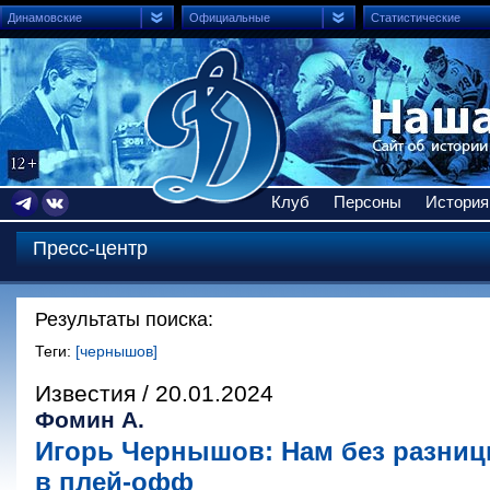
Динамовские
Официальные
Статистические
Клуб
Персоны
История
Пресс-центр
Результаты поиска:
Теги:
[чернышов]
Известия / 20.01.2024
Фомин А.
Игорь Чернышов: Нам без разницы
в плей-офф