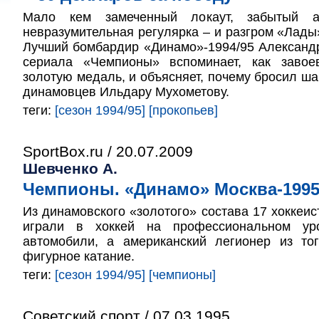
Мало кем замеченный локаут, забытый а
невразумительная регулярка – и разгром «Лад
Лучший бомбардир «Динамо»-1994/95 Александ
сериала «Чемпионы» вспоминает, как заво
золотую медаль, и объясняет, почему бросил ша
динамовцев Ильдару Мухометову.
теги:
[сезон 1994/95]
[прокопьев]
SportBox.ru / 20.07.2009
Шевченко А.
Чемпионы. «Динамо» Москва-199
Из динамовского «золотого» состава 17 хоккеис
играли в хоккей на профессиональном ур
автомобили, а американский легионер из т
фигурное катание.
теги:
[сезон 1994/95]
[чемпионы]
Советский спорт / 07.03.1995