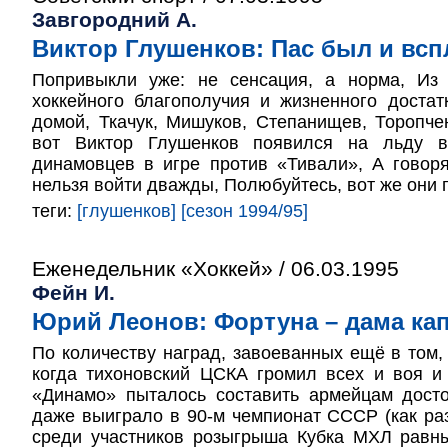
Завгородний А.
Виктор Глушенков: Пас был и вс
Попривыкли уже: не сенсация, а норма, Из 
хоккейного благополучия и жизненного доста
домой, Ткачук, Мишуков, Степанищев, Торопч
вот Виктор Глушенков появился на льду в
динамовцев в игре против «Тивали», А говор
нельзя войти дважды, Полюбуйтесь, вот же они 
теги:
[глушенков]
[сезон 1994/95]
Еженедельник «Хоккей» / 06.03.1995
Фейн И.
Юрий Леонов: Фортуна – дама ка
По количеству наград, завоеванных ещё в том,
когда тихоновский ЦСКА громил всех и воя и
«Динамо» пыталось составить армейцам дост
даже выиграло в 90-м чемпионат СССР (как р
среди участников розыгрыша Кубка МХЛ равны