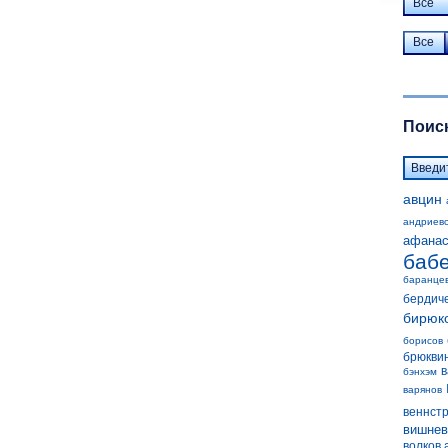
Все
Все
Поиск
авцин
андриев
афанас
баб
баранце
бердич
бирюк
борисов
брюкви
в
бэнхэм
варянов
веннст
вишнев
волков 