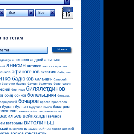
Все
Все
 по тегам
Искать
алексеев андрей
альквист
адамчук
анисин
антипов
ский
антосик
артюхин
афиногенов
енков
ахлаткин
бабарико
енко
бадюков
баландин
бальский
в
бартечко
басова
баутин
бахмутов
белоножкин
билялетдинов
евский
берников
болельщики
ов
бойд
бойков
бондарь
бочаров
борщевский
броссо
брызгалов
бульин
бэкстрем
н
будкин
буруянов
быков
алентенко
валлинхеймо
варнаков михаил
васильев
вейнхандл
великов
витолиньш
рем
ветераны
власов
ский
войнов
вишняков
волков алексей
волков константин
артем