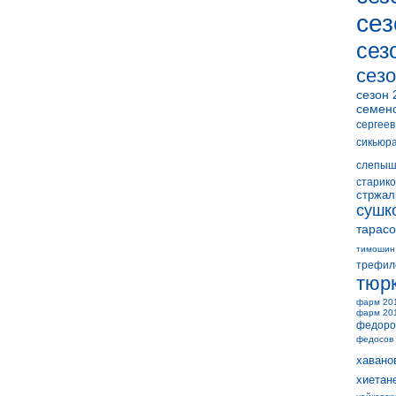
сез
сез
сезо
сезон 
семен
сергеев
сикьюр
слепыш
старико
стржал
сушк
тарасо
тимошин
трефил
тюр
фарм 20
фарм 20
федоро
федосов
хавано
хиетан