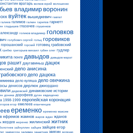
константин вратарь
волков юрий
волошенко
воронин
бьев владимир
вуйтек
 охк
вышедкевич
гавлат
гарнетт
галимов
галиев
галкин
гарипов
глазачев
ин
гладышев
глушенков
головков
 александр
голиков владимир
горовиков
вич
голубович сергей
гольц
готовец
грабовский
горошанский
горский
к
гудлер
грибко
григорьев михаил
губин олег
давыдов
никита
гюнге
давыдов марат
дацюк
ов рашит
даугавиньш
дело анисина
енский
грабовского
дело дацюка
дело овечкина
ремеева
дело куляша
росы
дерлюк
денисов
джиордано
вили
динамовские истории
дидковский
дорофеев
ин
доника
дугин
евдищенко
европейская коронация
а 1998-1999
емелеев
егоров егор
епанчинцев
еременко
еев
еременко максим
ефремов
жамнов
в
жданов
жаров
ждан
житник
жилинский
жердев
к
жеренко
зайцев егор
болотнев
зайнуллин
зайцев
звягин
лег
закриссон
заливин
защитник
зеленко