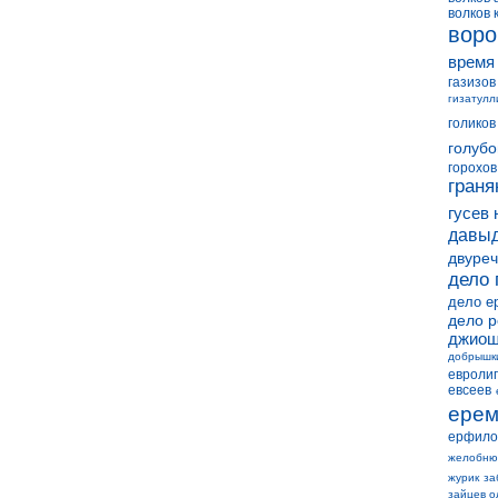
волков 
воро
время
газизов
гизатулл
голиков
голубо
горохов
граня
гусев 
давыд
двуреч
дело 
дело е
дело 
джиош
добрышк
евролиг
евсеев
ерем
ерфило
желобню
журик
за
зайцев о