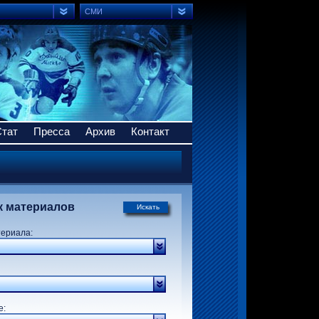
СМИ
Стат
Пресса
Архив
Контакт
к материалов
Искать
териала:
р:
е: