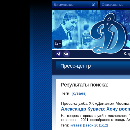
Динамовские
Официальные
Кл
Пресс-центр
Результаты поиска:
Теги:
[куваев]
Пресс-служба ХК «Динамо» Москва 
Александр Куваев: Хочу во
На вопросы пресс-службы московского 
юниоров — 2011, новобранец команды Ал
теги:
[куваев]
[сезон 2011/12]