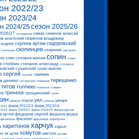
он 2022/23
он 2023/24
сезон 2025/26
н 2024/25
2026/27
семак
семенов алексей
селиванов
ов анатолий
семенов владимир
сергеев артем
сидоровский
 андрей
скопинцев
скоренов
а
синицын
скугарев
сопин
соин
ев
соловьев максим
стаин
стеблин
степанов александр
в
столяров
ковский
сушинский
сушко максим
о сергей
тамбиев
сысоев
терещенко
в даниил
татаринов
темерев
титов
толпеко
томилов
томкин
тринеев
трощинский
ов
тузик
кин
уил
умарк
угаров
уваров
уланов
фарм 2012/13
фарм 2013/14
10/11
15/16
фарм 2020/21
фарм 2024/25
фахрутдинов
федоров сергей
в артем
федоров федор
фисенко
филиппов
фроликов
хабибулин
харчук
харитонов
в
харью
хомутов
хк цска
ен
цветков
цск ввс
чемпионы
чаянек