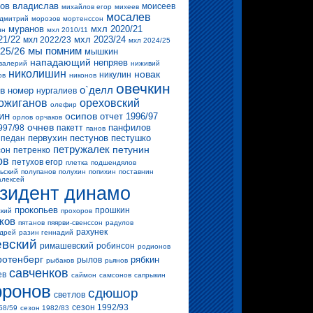
ов владислав
моисеев
михайлов егор
михеев
мосалев
 дмитрий
морозов
мортенссон
муранов
мхл 2020/21
ин
мхл 2010/11
21/22
мхл 2023/24
мхл 2022/23
мхл 2024/25
мы помним
25/26
мышкин
нападающий
непряев
валерий
ниживий
николишин
новак
никулин
ов
никонов
овечкин
о`делл
в
номер
нургалиев
ожиганов
ореховский
олефир
ин
осипов
отчет 1996/97
орлов
орчаков
очнев
панфилов
997/98
пакетт
панов
первухин
пестунов
пестушко
педан
петружалек
петунин
сон
петренко
ов
петухов егор
плетка
подшендялов
ьский
полупанов
полухин
попихин
поставнин
алексей
зидент динамо
прокопьев
прошкин
ский
прохоров
ков
пятанов
пяярви-свенссон
радулов
рахунек
ндрей
разин геннадий
вский
римашевский
робинсон
родионов
ротенберг
рябкин
рылов
рыбаков
рьянов
савченков
ев
саймон
самсонов
сапрыкин
ронов
сдюшор
светлов
сезон 1992/93
58/59
сезон 1982/83