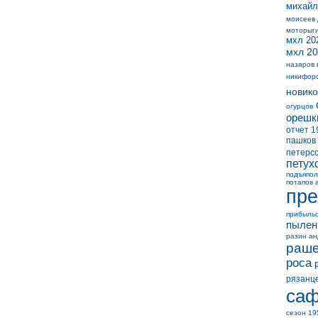
михайл
моисеев
моторыг
мхл 20
мхл 20
назаров 
никифор
новико
огурцов
орешк
отчет 1
пашков
петерс
петух
подъяпол
потапов 
пре
прибыль
пылен
разин а
раше
роса
рязанц
саф
сезон 19