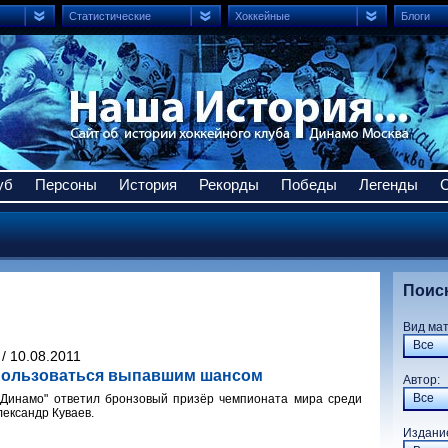
Статистические
Хоккейные
Блоги
уб
Персоны
История
Рекорды
Победы
Легенды
Поис
Вид ма
Все
/ 10.08.2011
спользоваться выпавшим шансом
Авто
Все
"Динамо" ответил бронзовый призёр чемпионата мира среди
ександр Куваев.
Издани