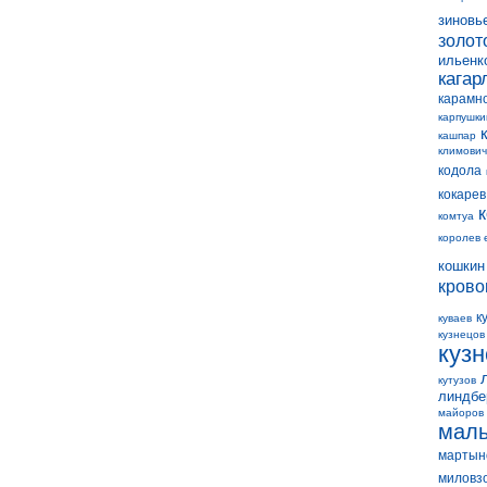
зиновь
золот
ильенк
кагар
карамн
карпушки
кашпар
климович
кодола
кокарев
комтуа
королев 
кошкин
крово
к
куваев
кузнецов
куз
кутузов
линдбе
майоров
мал
мартын
миловз