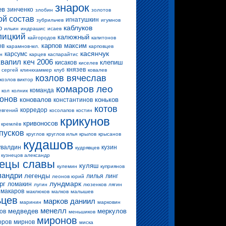
знарок
ев
зинченко
злобин
золотов
ой состав
игнатушкин
зубрильчев
игумнов
каблуков
о
ильин
индрашис
исаев
лицкий
калюжный
кайгородов
капитонов
карпов максим
ов
карамнов-мл.
карповцев
касянчук
карсумс
н
карцев
каспарайтис
квапил
кеч 2006
клепиш
кисаков
киселев
князев
 сергей
клинкхаммер
клуб
ковалев
козлов вячеслав
козлов виктор
комаров лео
команда
кол
колник
конов
коновалов
коньков
константинов
котов
корредор
евгений
косолапов
костин
крикунов
кривоносов
кремлёв
пусков
круглов
круглов илья
крылов
крысанов
кудашов
увалдин
кузин
кудрявцев
кузнецов александр
нецы славы
куляш
кулемин
куприянов
ландри
легенды
лилья
линг
леонов юрий
лундмарк
рг
ломакин
лугин
люзенков
лягин
макаров
маклюков
малков
малышев
ьцев
марков даниил
маринин
марковин
менелл
медведев
меркулов
ов
меньшиков
миронов
оров
мирнов
миска