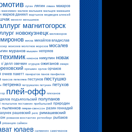
омотив
лягин
макаров
лугин
лямин
в
максимкин
малков
малышев
мальцев
мамашев
н
марков даниил
мартынов
медведев алексей
шчак
менелл
меньшиков
аллург магнитогорск
ллург новокузнецк
миловзоров
миронов
михайлов владислав
миска
мосалев
озер
моисеев
молотков
морозов
ыгин
муранов
непряев
мышкин
техимик
новак
никулин
никонов
ожиганов
о`делл
овечкин
огурцов
омарк
ореховский
орчаков
орешкин
орлов
в
очнев
пакетт
панкратов
панов
панфилов
пестушко
в
пестунов
паюсов
пепеляев
петренко
петухов
н
петружалек
петунин
плей-офф
егор
плеханов
полупанов
дялов
подъяпольский
н
природин
полыгалов
поставнин
прибыльский
пыленков
разин геннадий
н
пяярви-свенссон
римашевский
ахунек
рашевский
репс
сон
рыбаков
романов константин
ротенберг
в
рязанцев
саймон
ават юлаев
салминен
самочернов