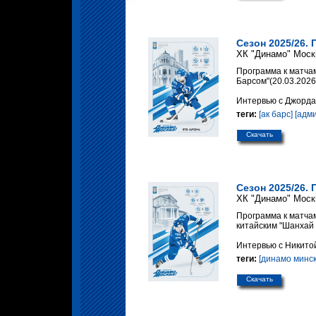
Сезон 2025/26. 
ХК "Динамо" Моск
Программа к матчам
Барсом"(20.03.2026
Интервью с Джорда
теги:
[ак барс]
[адм
Скачать
Сезон 2025/26. 
ХК "Динамо" Моск
Программа к матчам
китайским "Шанхай 
Интервью с Никито
теги:
[динамо минск
Скачать