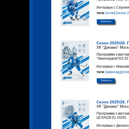
Интервью с Сергее
теги:
[сочи]
[сезон 
Скачать
Сезон 2025/26. 
ХК "Динамо" Моск
Программа к матчам
"Авангардом"(01.02
Интервью с Максим
теги:
[авангард]
[се
Скачать
Сезон 2025/26. 
ХК "Динамо" Моск
Программа к матчам
ЦСКА(28.01.2026).
Интервью с Дилано