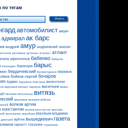
 по тегам
Искать
нгард
автомобилист
авцин
ак барс
адмирал
к
амур
ев андрей
андриевский
анисин
атлант
антонов
артемьев
артюхин
аталант
бабенко
енков
афиногенов
бабунов
барыс
в
баранцев
баландин
бердичевский
жкин
бирюков
билялетдинов
бочаров
бойков сергей
бойков
вин
будкин
валентенко
буруянов
бэкстрем
васильев
нов
варнаков михаил
варянов
ведин
витязь
ндл
великов
витолиньш
евский
вишняков
вожаков
войнов
волков артем
лексей
в константин
волков константин вратарь
воробьев владимир
рий
волошенко
воробьев
газета
вышедкевич
вуйтек
 дмитрий
алимов
гарнетт
глазачев
глушенков