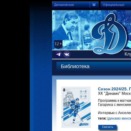
Динамовские
Официальные
Кл
Библиотека
Сезон 2024/25. 
ХК "Динамо" Моск
Программа к матча
Гагарина с минским
Интервью с Анселе
теги:
[динамо минск
Скачать