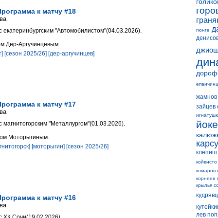
голико
горо
Программа к матчу #18
ва
граня
д
с екатеринбургским "Автомобилистом"(04.03.2026).
гюнге
денисо
м Дер-Аргучинцевым.
джиош
]
[сезон 2025/26]
[дер-аргучинцев]
дин
дороф
епанчин
жамнов
Программа к матчу #17
зайцев 
ва
игнатушк
йок
с магнитогорским "Металлургом"(01.03.2026).
калюж
мом Моторыгиным.
карс
гнитогорск]
[моторыгин]
[сезон 2025/26]
клепиш
койвисто
комаров 
корнеев
крылья с
кудряв
Программа к матчу #16
ва
кутейки
лев по
с ХК Сочи(19.02.2026).