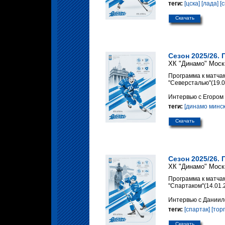
теги:
[цска]
[лада]
[
Скачать
Сезон 2025/26. 
ХК "Динамо" Моск
Программа к матчам
"Северсталью"(19.0
Интервью с Егором
теги:
[динамо минск
Скачать
Сезон 2025/26. 
ХК "Динамо" Моск
Программа к матчам
"Спартаком"(14.01.
Интервью с Дании
теги:
[спартак]
[тор
Скачать