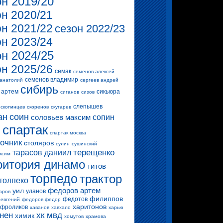
он 2019/20
он 2020/21
он 2021/22
сезон 2022/23
он 2023/24
он 2024/25
он 2025/26
семак
семенов алексей
семенов владимир
 анатолий
сергеев андрей
сибирь
 артем
сикьюра
сиганов
сизов
слепышев
скопинцев
скоренов
скугарев
ан
соин
соловьев максим
сопин
спартак
и
спартак москва
очник
столяров
сулин
сушинский
терещенко
тарасов даниил
ксим
ритория динамо
титов
торпедо
трактор
толпеко
федоров артем
уил
уланов
аров
филиппов
федотов
 евгений
федоров федор
харитонов
фроликов
хаванов
хавхало
харью
нен
хк мвд
химик
хомутов
храмова