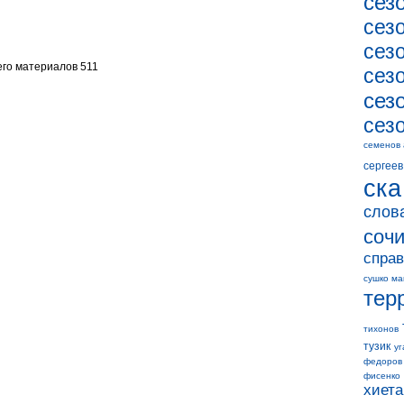
сез
сез
сез
го материалов 511
сез
сез
сез
семенов
сергеев
ска
слов
соч
справ
сушко ма
тер
тихонов
тузик
уг
федоров
фисенко
хиета