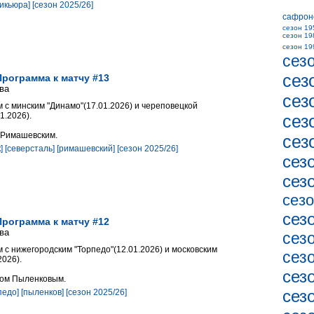
сикьюра]
[сезон 2025/26]
сафрон
сезон 19
сезон 19
сезон 19
сез
сез
Программа к матчу #13
ва
сез
 с минским "Динамо"(17.01.2026) и череповецкой
1.2026).
сез
 Римашевским.
сез
]
[северсталь]
[римашевский]
[сезон 2025/26]
сез
сез
сезо
сез
Программа к матчу #12
ва
сез
 с нижегородским "Торпедо"(12.01.2026) и московским
сез
2026).
сез
лом Пыленковым.
сез
педо]
[пыленков]
[сезон 2025/26]