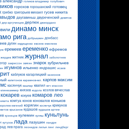
в александр
голиков владимир
голубович
виков
горохов
готовец
горошанский
к
гусев никита
грибко
григорьев михаил
авыдов
даугавиньш
двуреченский
девятов
дерлюк
в
дер-аргучинцев
джиордано
динамо минск
вили
амо рига
донбасс
добрышкин
еев
дугин
евдищенко
евсеев
емелеев
еременко
еремеев
ефремов
цев
журнал
житник
жердев
заболотнев
знарок
зубрильчев
егор
закриссон
звягин
игумнов
ильенко
индрашис
ин
исаев
ерит
каблуков
кагарлицкий
казионов
карпов максим
ный
капитонов
карамнов-мл.
умс
касянчук
квапил
кашпар
кеч
классон
князев
козлов вячеслав
клинкхаммер
кодола
кокарев
комаров лео
кокуев
коньков
комтуа
конов
коновалов
никита
корягин
крикунов
королев евгений
косянчук
кудашов
оветов
крысанов
кудашов артем
куньлунь
кулемин
цев
кузнецов
куляш
лада
лазушин
н
кутузов
ландри
прад
лев прага
леонидов
лилья
линг
линдберг