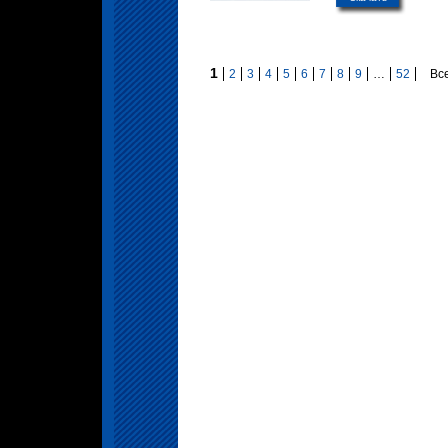
1
2
3
4
5
6
7
8
9
…
52
Все