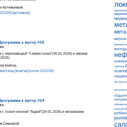
лок
м Артемьевым.
маклюко
2025/26]
[артемьев]
марини
медве
мет
мета
мирнов
Программа к матчу #15
михеев
м
ва
мотор
неф
 с череповецкой "Северсталью"(30.01.2026) и омским
.2026).
новиков
ом Комтуа.
орехов
осипо
версталь]
[комтуа]
[сезон 2025/26]
пашко
петерссо
петухов 
подшен
полухи
Программа к матчу #14
ва
пулккине
р
раисов
 с тольяттинской "Ладой"(26.01.2026) и московским
робин
рыло
сал
м Сикьюрой.