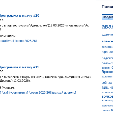
Поиск
Программа к матчу #20
ва
ава
 с владивостокским "Адмиралом"(18.03.2026) и казанским "Ак
).
адамчу
ном Уилом.
ирал]
[уил]
[сезон 2025/26]
алексе
антипов
афанас
бадюко
белоно
Программа к матчу #19
блохин
ва
брюк
валенти
 с питерским СКА(07.03.2026), минским "Динамо"(09.03.2026) и
Дрэгонс"(11.03.2026).
вейнха
вишн
й Гусевым.
]
[ска]
[гусев никита]
[сезон 2025/26]
[шанхай дрэгонс]
волков а
волко
волков ю
воробьев
г
галиев