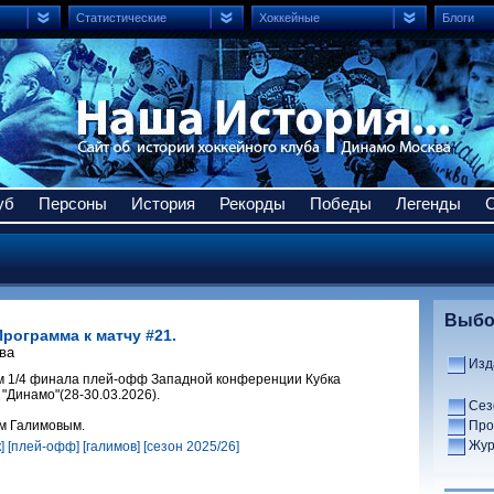
Статистические
Хоккейные
Блоги
уб
Персоны
История
Рекорды
Победы
Легенды
Выбо
Программа к матчу #21.
ва
Изд
м 1/4 финала плей-офф Западной конференции Кубка
 "Динамо"(28-30.03.2026).
Сез
м Галимовым.
Про
Жур
]
[плей-офф]
[галимов]
[сезон 2025/26]