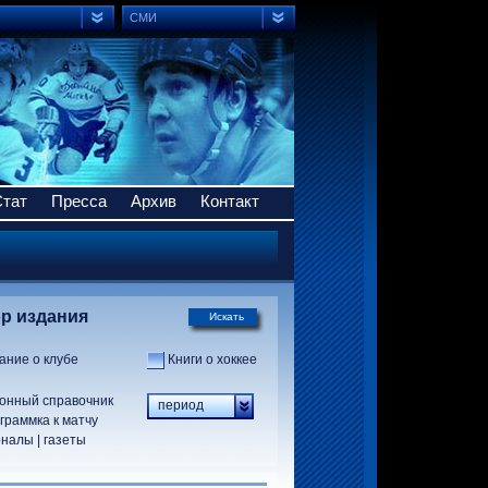
СМИ
Стат
Пресса
Архив
Контакт
р издания
Искать
ание о клубе
Книги о хоккее
онный справочник
период
граммка к матчу
налы | газеты