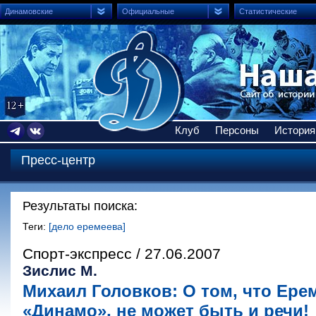
Динамовские
Официальные
Статистические
Клуб
Персоны
История
Пресс-центр
Результаты поиска:
Теги:
[дело еремеева]
Спорт-экспресс / 27.06.2007
Зислис М.
Михаил Головков: О том, что Ере
«Динамо», не может быть и речи!