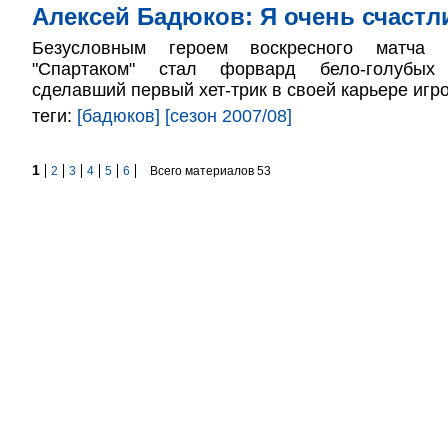
Алексей Бадюков: Я очень счастл
Безусловным героем воскресного матча
"Спартаком" стал форвард бело-голубых
сделавший первый хет-трик в своей карьере игр
теги:
[бадюков]
[сезон 2007/08]
1
2
3
4
5
6
Всего материалов 53