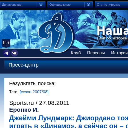
Динамовские
Официальные
Статистические
Клуб
Персоны
История
Пресс-центр
Результаты поиска:
Теги:
[сезон 2007/08]
Sports.ru / 27.08.2011
Еронко И.
Джейми Лундмарк: Джиордано тож
играть в «Динамо», а сейчас он –