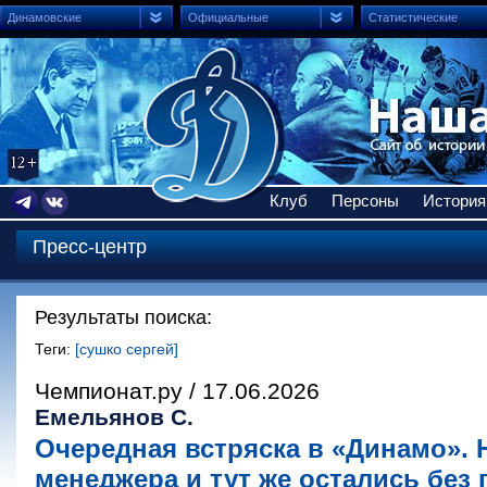
Динамовские
Официальные
Статистические
Клуб
Персоны
История
Пресс-центр
Результаты поиска:
Теги:
[сушко сергей]
Чемпионат.ру / 17.06.2026
Емельянов С.
Очередная встряска в «Динамо».
менеджера и тут же остались без