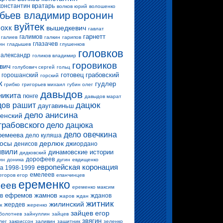
константин вратарь
волков юрий
волошенко
воронин
бьев владимир
вуйтек
 охк
вышедкевич
гавлат
гарнетт
галимов
галиев
галкин
гарипов
глазачев
ин
гладышев
глушенков
головков
 александр
голиков владимир
горовиков
вич
голубович сергей
гольц
готовец
грабовский
горошанский
горский
к
гудлер
грибко
григорьев михаил
губин олег
давыдов
никита
гюнге
давыдов марат
дацюк
ов рашит
даугавиньш
дело анисина
енский
грабовского
дело дацюка
дело овечкина
ремеева
дело куляша
росы
дерлюк
денисов
джиордано
вили
динамовские истории
дидковский
дорофеев
ин
доника
дугин
евдищенко
европейская коронация
а 1998-1999
емелеев
егоров егор
епанчинцев
еременко
еев
еременко максим
ефремов
жамнов
в
жданов
жаров
ждан
житник
жилинский
жердев
к
жеренко
зайцев егор
болотнев
зайнуллин
зайцев
звягин
лег
закриссон
заливин
защитник
зеленко