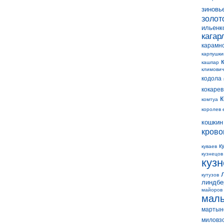
зиновь
золот
ильенк
кагар
карамн
карпушки
кашпар
климович
кодола
кокарев
комтуа
королев 
кошкин
крово
к
куваев
кузнецов
куз
кутузов
линдбе
майоров
мал
мартын
миловз