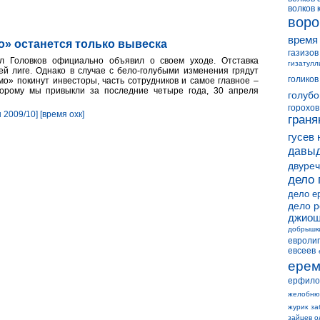
волков 
воро
время
о» останется только вывеска
газизов
 Головков официально объявил о своем уходе. Отставка
гизатулл
ей лиге. Однако в случае с бело-голубыми изменения грядут
голиков
о» покинут инвесторы, часть сотрудников и самое главное –
оторому мы привыкли за последние четыре года, 30 апреля
голубо
горохов
н 2009/10]
[время охк]
граня
гусев 
давыд
двуреч
дело 
дело е
дело 
джиош
добрышк
евролиг
евсеев
ерем
ерфило
желобню
журик
за
зайцев о