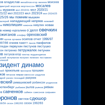
ов владислав
моисеев
михайлов егор
михеев
мосалев
 дмитрий
морозов
мортенссон
муранов
мхл 2020/21
ин
мхл 2010/11
21/22
мхл 2023/24
мхл 2022/23
мхл 2024/25
мы помним
25/26
мышкин
нападающий
непряев
валерий
ниживий
николишин
новак
никулин
ов
никонов
овечкин
о`делл
в
номер
нургалиев
ожиганов
ореховский
олефир
ин
осипов
отчет 1996/97
орлов
орчаков
очнев
панфилов
997/98
пакетт
панов
первухин
пестунов
пестушко
педан
петружалек
петунин
сон
петренко
ов
петухов егор
плетка
подшендялов
ьский
полупанов
полухин
попихин
поставнин
алексей
зидент динамо
прокопьев
прошкин
ский
прохоров
ков
пятанов
пяярви-свенссон
радулов
рахунек
ндрей
разин геннадий
вский
римашевский
робинсон
родионов
ротенберг
рябкин
рылов
рыбаков
рьянов
савченков
ев
саймон
самсонов
сапрыкин
ронов
сдюшор
светлов
сезон 1992/93
58/59
сезон 1982/83