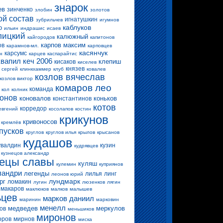
знарок
ев
зинченко
злобин
золотов
ой состав
игнатушкин
зубрильчев
игумнов
каблуков
о
ильин
индрашис
исаев
лицкий
калюжный
кайгородов
капитонов
карпов максим
ов
карамнов-мл.
карповцев
касянчук
карсумс
н
карцев
каспарайтис
квапил
кеч 2006
клепиш
кисаков
киселев
князев
 сергей
клинкхаммер
клуб
ковалев
козлов вячеслав
козлов виктор
комаров лео
команда
кол
колник
конов
коновалов
коньков
константинов
котов
корредор
евгений
косолапов
костин
крикунов
кривоносов
кремлёв
пусков
круглов
круглов илья
крылов
крысанов
кудашов
увалдин
кузин
кудрявцев
кузнецов александр
нецы славы
куляш
кулемин
куприянов
ландри
легенды
лилья
линг
леонов юрий
лундмарк
рг
ломакин
лугин
люзенков
лягин
макаров
маклюков
малков
малышев
ьцев
марков даниил
маринин
марковин
менелл
медведев
меркулов
ов
меньшиков
миронов
оров
мирнов
миска