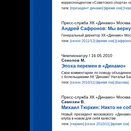
корреспондентом «Советского спорта» о
теги:
[президент динамо]
[время охк]
[тюр
Пресс-служба ХК «Динамо» Москва 
Андрей Сафронов: Мы вернул
Генеральный директор ХК «Динамо» Моск
теги:
[сезон 2011/12]
[время охк]
[сафроно
Чемпионат.ру / 16.05.2010
Соколов М.
Эпоха перемен в «Динамо»
Свои комментарии по поводу объединени
с болельщиками ХК "Динамо" Наталья Ба
теги:
[сезон 2010/11]
[время охк]
[басова]
Пресс-служба ХК «Динамо» Москва 
Самохин В.
Михаил Тюркин: Никто не со
Новый президент московского «Динамо
клуба в новом для себя качестве.
теги:
[тюркин]
[сезон 2010/11]
[время охк]