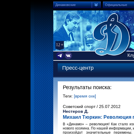
Динамовские
Официальные
Кл
Пресс-центр
Результаты поиска:
Теги:
[время охк]
Советский спорт / 25.07.2012
Нестеров Д.
Михаил Тюркин: Революция 
В «Динамо» – революция! Как стало из
нового хозяина. По нашей информации, и
произойдут значительные перемены