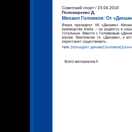
Советский спорт / 23.04.2010
Пономаренко Д.
Михаил Головков: От «Динам
Вчера президент ХК «Динамо» Михаил
руководства клуба – не редкость в наш
тотальные. Вместе с Головковым «Динам
игроки. Фактически то «Динамо», к к
перестанет существовать…
теги:
[президент динамо]
[головков]
[сезо
Всего материалов 5