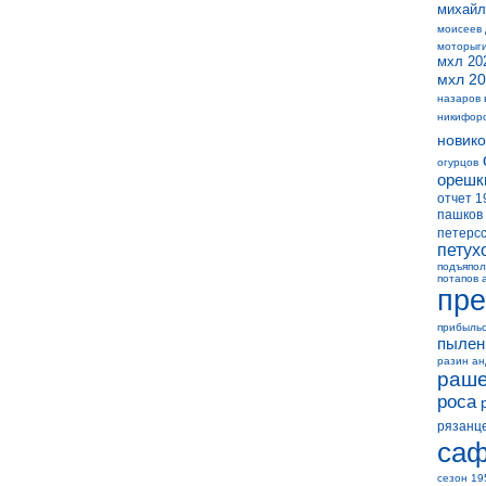
михайл
моисеев
моторыг
мхл 20
мхл 20
назаров 
никифор
новико
огурцов
орешк
отчет 1
пашков
петерс
петух
подъяпол
потапов 
пре
прибыль
пылен
разин а
раше
роса
рязанц
саф
сезон 19