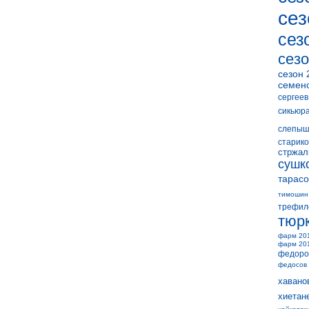
сез
сез
сезо
сезон 
семен
сергеев
сикьюр
слепыш
старико
стржал
сушк
тарасо
тимошин
трефил
тюр
фарм 20
фарм 20
федоро
федосов
хавано
хиетан