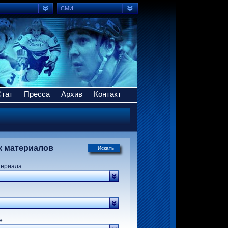
СМИ
Стат
Пресса
Архив
Контакт
к материалов
Искать
териала:
р:
е: