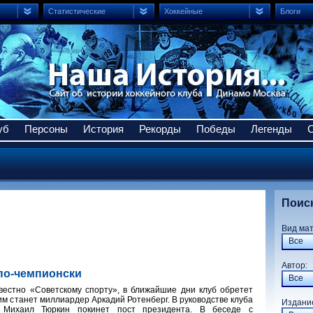
Статистические
Хоккейные
Блоги
уб
Персоны
История
Рекорды
Победы
Легенды
Поис
Вид ма
Все
Авто
по-чемпионски
Все
вестно «Советскому спорту», в ближайшие дни клуб обретет
м станет миллиардер Аркадий Ротенберг. В руководстве клуба
Издани
. Михаил Тюркин покинет пост президента. В беседе с