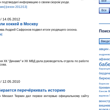
Все
н подтвердил информацию о своем скором уходе.
кин]
[сезон 2012/13]
Все
/ 14.05.2012
и хоккей в Москву
ва Андрей Сафронов подвел итоги уходящего сезона.
Поиск
в]
авцин
андриев
афанас
я ХК "Динамо" и ХК МВД дала руководитель отдела по работе
баб
сова.
баранце
бердич
бирюк
/ 12.05.2010
борисов
брюкви
бирается перечёркивать историю
в
бэнхэм
» Михаил Тюркин дал первое интервью официальному сайту
варянов
веннст
вишнев
волков 