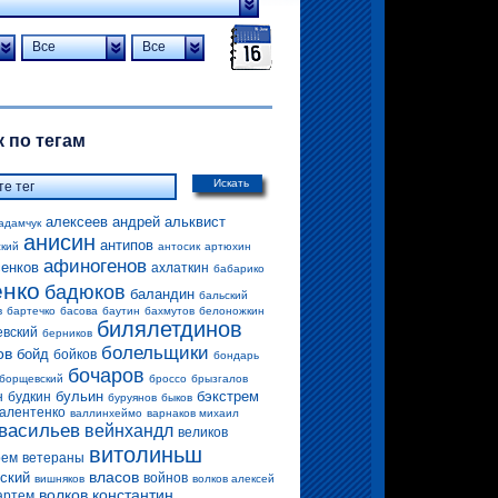
Все
Все
 по тегам
Искать
алексеев андрей
альквист
адамчук
анисин
антипов
ский
антосик
артюхин
афиногенов
енков
ахлаткин
бабарико
енко
бадюков
баландин
бальский
в
бартечко
басова
баутин
бахмутов
белоножкин
билялетдинов
евский
берников
болельщики
ов
бойд
бойков
бондарь
бочаров
борщевский
броссо
брызгалов
бульин
бэкстрем
н
будкин
буруянов
быков
алентенко
валлинхеймо
варнаков михаил
васильев
вейнхандл
великов
витолиньш
рем
ветераны
власов
ский
войнов
вишняков
волков алексей
волков константин
артем