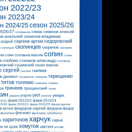
он 2022/23
он 2023/24
сезон 2025/26
н 2024/25
2026/27
семак
семенов алексей
селиванов
ов анатолий
семенов владимир
сергеев артем
сидоровский
 андрей
скопинцев
скоренов
а
синицын
скугарев
сопин
соин
ев
соловьев максим
стаин
стеблин
степанов александр
в
столяров
ковский
сушинский
сушко максим
о сергей
тамбиев
сысоев
терещенко
в даниил
татаринов
темерев
титов
толпеко
томилов
томкин
тринеев
трощинский
ов
тузик
кин
уил
умарк
угаров
уваров
уланов
фарм 2012/13
фарм 2013/14
10/11
15/16
фарм 2020/21
фарм 2024/25
фахрутдинов
федоров сергей
в артем
федоров федор
фисенко
филиппов
фроликов
хабибулин
харчук
харитонов
в
харью
хомутов
хк цска
ен
цветков
цск ввс
чемпионы
чаянек