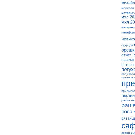
михайл
моисеев
моторыг
мхл 20
мхл 20
назаров 
никифор
новико
огурцов
орешк
отчет 1
пашков
петерс
петух
подъяпол
потапов 
пре
прибыль
пылен
разин а
раше
роса
рязанц
саф
сезон 19