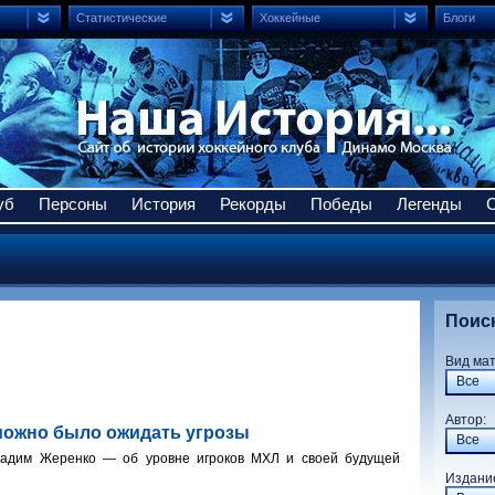
Статистические
Хоккейные
Блоги
уб
Персоны
История
Рекорды
Победы
Легенды
Поис
Вид ма
Все
Авто
можно было ожидать угрозы
Все
адим Жеренко — об уровне игроков МХЛ и своей будущей
Издани