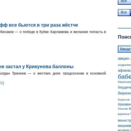
Все
Все
фф все бьются в три раза жёстче
исаков — о победе в Кубке Харламова и желании попасть в
Поиск
авцин
андриев
 не застал у Крикунова баллоны
афанас
гдан Тринеев — о жестких днях предсезонки в основной
баб
баранце
21]
бердич
бирюк
борисов
брюкви
в
бэнхэм
варянов
веннст
вишнев
волков 