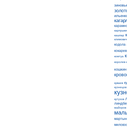
зиновь
золот
ильенк
кагар
карамн
карпушки
кашпар
климович
кодола
кокарев
комтуа
королев 
кошкин
крово
к
куваев
кузнецов
куз
кутузов
линдбе
майоров
мал
мартын
миловз