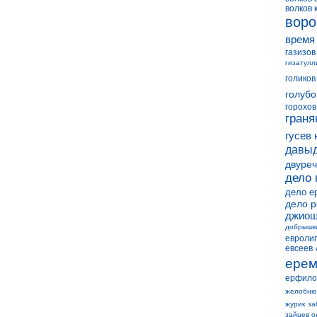
волков 
воро
время
газизов
гизатулл
голиков
голубо
горохов
граня
гусев 
давыд
двуреч
дело 
дело е
дело 
джиош
добрышк
евролиг
евсеев
ерем
ерфило
желобню
журик
за
зайцев о