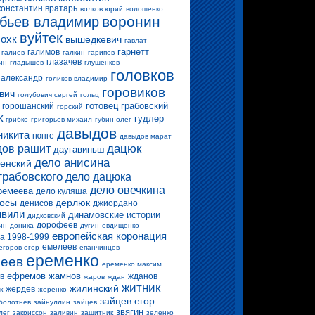
константин вратарь
волков юрий
волошенко
воронин
бьев владимир
вуйтек
 охк
вышедкевич
гавлат
гарнетт
галимов
галиев
галкин
гарипов
глазачев
ин
гладышев
глушенков
головков
 александр
голиков владимир
горовиков
вич
голубович сергей
гольц
готовец
грабовский
горошанский
горский
к
гудлер
грибко
григорьев михаил
губин олег
давыдов
никита
гюнге
давыдов марат
дацюк
ов рашит
даугавиньш
дело анисина
енский
грабовского
дело дацюка
дело овечкина
ремеева
дело куляша
росы
дерлюк
денисов
джиордано
вили
динамовские истории
дидковский
дорофеев
ин
доника
дугин
евдищенко
европейская коронация
а 1998-1999
емелеев
егоров егор
епанчинцев
еременко
еев
еременко максим
ефремов
жамнов
в
жданов
жаров
ждан
житник
жилинский
жердев
к
жеренко
зайцев егор
болотнев
зайнуллин
зайцев
звягин
лег
закриссон
заливин
защитник
зеленко