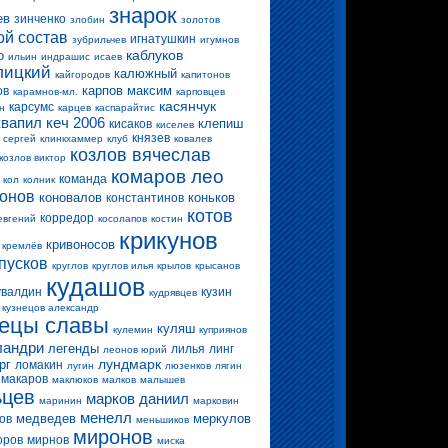
знарок
ев
зинченко
злобин
золотов
ой состав
игнатушкин
зубрильчев
игумнов
каблуков
о
ильин
индрашис
исаев
лицкий
калюжный
кайгородов
капитонов
карпов максим
ов
карамнов-мл.
карповцев
касянчук
карсумс
н
карцев
каспарайтис
квапил
кеч 2006
клепиш
кисаков
киселев
князев
 сергей
клинкхаммер
клуб
ковалев
козлов вячеслав
козлов виктор
комаров лео
команда
кол
колник
конов
коновалов
коньков
константинов
котов
корредор
евгений
косолапов
костин
крикунов
кривоносов
кремлёв
пусков
круглов
круглов илья
крылов
крысанов
кудашов
увалдин
кузин
кудрявцев
кузнецов александр
нецы славы
куляш
кулемин
куприянов
ландри
легенды
лилья
линг
леонов юрий
лундмарк
рг
ломакин
лугин
люзенков
лягин
макаров
маклюков
малков
малышев
ьцев
марков даниил
маринин
марковин
менелл
медведев
меркулов
ов
меньшиков
миронов
оров
мирнов
миска