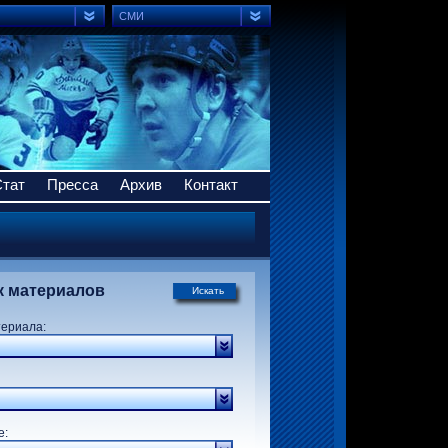
СМИ
Стат
Пресса
Архив
Контакт
к материалов
Искать
териала:
р:
е: