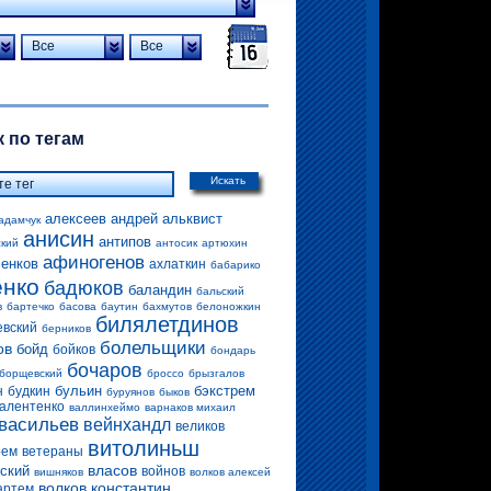
Все
Все
 по тегам
Искать
алексеев андрей
альквист
адамчук
анисин
антипов
ский
антосик
артюхин
афиногенов
енков
ахлаткин
бабарико
енко
бадюков
баландин
бальский
в
бартечко
басова
баутин
бахмутов
белоножкин
билялетдинов
евский
берников
болельщики
ов
бойд
бойков
бондарь
бочаров
борщевский
броссо
брызгалов
бульин
бэкстрем
н
будкин
буруянов
быков
алентенко
валлинхеймо
варнаков михаил
васильев
вейнхандл
великов
витолиньш
рем
ветераны
власов
ский
войнов
вишняков
волков алексей
волков константин
артем