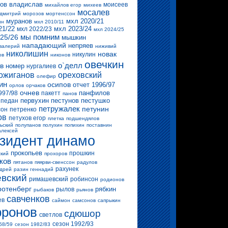
ов владислав
моисеев
михайлов егор
михеев
мосалев
 дмитрий
морозов
мортенссон
муранов
мхл 2020/21
ин
мхл 2010/11
21/22
мхл 2023/24
мхл 2022/23
мхл 2024/25
мы помним
25/26
мышкин
нападающий
непряев
валерий
ниживий
николишин
новак
никулин
ов
никонов
овечкин
о`делл
в
номер
нургалиев
ожиганов
ореховский
олефир
ин
осипов
отчет 1996/97
орлов
орчаков
очнев
панфилов
997/98
пакетт
панов
первухин
пестунов
пестушко
педан
петружалек
петунин
сон
петренко
ов
петухов егор
плетка
подшендялов
ьский
полупанов
полухин
попихин
поставнин
алексей
зидент динамо
прокопьев
прошкин
ский
прохоров
ков
пятанов
пяярви-свенссон
радулов
рахунек
ндрей
разин геннадий
вский
римашевский
робинсон
родионов
ротенберг
рябкин
рылов
рыбаков
рьянов
савченков
ев
саймон
самсонов
сапрыкин
ронов
сдюшор
светлов
сезон 1992/93
58/59
сезон 1982/83