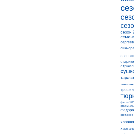
сез
сез
сезо
сезон 
семен
сергеев
сикьюр
слепыш
старико
стржал
сушк
тарасо
тимошин
трефил
тюр
фарм 20
фарм 20
федоро
федосов
хавано
хиетан