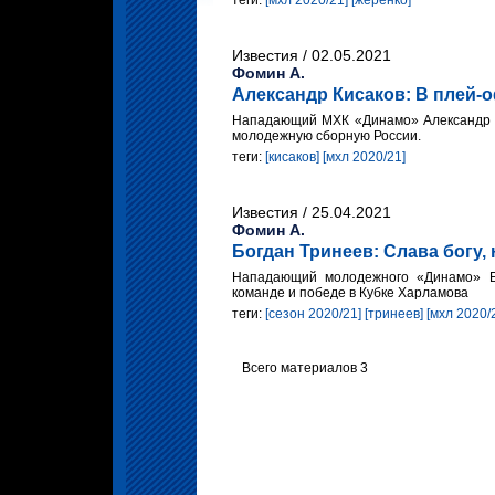
теги:
[мхл 2020/21]
[жеренко]
Известия / 02.05.2021
Фомин А.
Александр Кисаков: В плей-о
Нападающий МХК «Динамо» Александр К
молодежную сборную России.
теги:
[кисаков]
[мхл 2020/21]
Известия / 25.04.2021
Фомин А.
Богдан Тринеев: Слава богу,
Нападающий молодежного «Динамо» Бо
команде и победе в Кубке Харламова
теги:
[сезон 2020/21]
[тринеев]
[мхл 2020/
Всего материалов 3