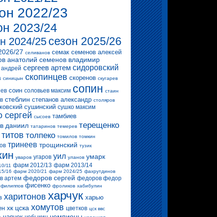
он 2022/23
он 2023/24
сезон 2025/26
н 2024/25
2026/27
семак
семенов алексей
селиванов
ов анатолий
семенов владимир
сергеев артем
сидоровский
 андрей
скопинцев
скоренов
а
синицын
скугарев
сопин
соин
ев
соловьев максим
стаин
стеблин
степанов александр
в
столяров
ковский
сушинский
сушко максим
о сергей
тамбиев
сысоев
терещенко
в даниил
татаринов
темерев
титов
толпеко
томилов
томкин
тринеев
трощинский
ов
тузик
кин
уил
умарк
угаров
уваров
уланов
фарм 2012/13
фарм 2013/14
10/11
15/16
фарм 2020/21
фарм 2024/25
фахрутдинов
федоров сергей
в артем
федоров федор
фисенко
филиппов
фроликов
хабибулин
харчук
харитонов
в
харью
хомутов
хк цска
ен
цветков
цск ввс
чемпионы
чаянек