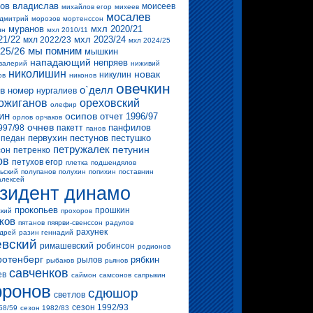
ов владислав
моисеев
михайлов егор
михеев
мосалев
 дмитрий
морозов
мортенссон
муранов
мхл 2020/21
ин
мхл 2010/11
21/22
мхл 2023/24
мхл 2022/23
мхл 2024/25
мы помним
25/26
мышкин
нападающий
непряев
валерий
ниживий
николишин
новак
никулин
ов
никонов
овечкин
о`делл
в
номер
нургалиев
ожиганов
ореховский
олефир
ин
осипов
отчет 1996/97
орлов
орчаков
очнев
панфилов
997/98
пакетт
панов
первухин
пестунов
пестушко
педан
петружалек
петунин
сон
петренко
ов
петухов егор
плетка
подшендялов
ьский
полупанов
полухин
попихин
поставнин
алексей
зидент динамо
прокопьев
прошкин
ский
прохоров
ков
пятанов
пяярви-свенссон
радулов
рахунек
ндрей
разин геннадий
вский
римашевский
робинсон
родионов
ротенберг
рябкин
рылов
рыбаков
рьянов
савченков
ев
саймон
самсонов
сапрыкин
ронов
сдюшор
светлов
сезон 1992/93
58/59
сезон 1982/83