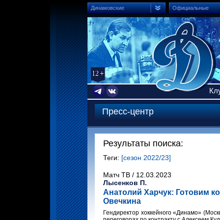
Динамовские
Официальные
Кл
Пресс-центр
Результаты поиска:
Теги:
[сезон 2022/23]
Матч ТВ / 12.03.2023
Лысенков П.
Анатолий Харчук: Готовим к
Овечкина
Гендиректор хоккейного «Динамо» (Моск
переговорах по контракту с Алексеем К