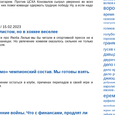
вратарем. Против ЦСКА Коновалов сыграл уверенно во всех
волков 
 них помог команде одержать трудную победу. Ну, а если надо
воро
время
газизов
гизатулл
/ 15.02.2023
голиков
листом, но в хоккее веселее
голубо
сти про Якоба Лилью мы бы читали в спортивной прессе не в
горохов
раницах. Но увлечение хоккеем оказалось сильнее не только
граня
оля.
гусев 
давыд
двуреч
дело 
дело е
мо» чемпионский состав. Мы готовы взять
дело 
джиош
нии остаться в клубе, причинах перепадов в своей игре и
добрышк
.
евролиг
евсеев
ерем
ерфило
желобню
журик
за
ние войны. Что с финансами, продлят ли
зайцев о