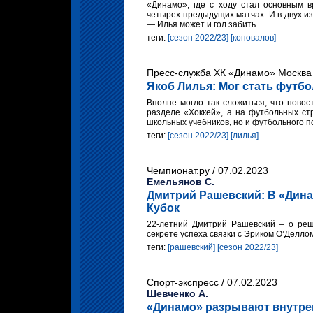
«Динамо», где с ходу стал основным 
четырех предыдущих матчах. И в двух из
— Илья может и гол забить.
теги:
[сезон 2022/23]
[коновалов]
Пресс-служба ХК «Динамо» Москва 
Якоб Лилья: Мог стать футбо
Вполне могло так сложиться, что ново
разделе «Хоккей», а на футбольных ст
школьных учебников, но и футбольного п
теги:
[сезон 2022/23]
[лилья]
Чемпионат.ру / 07.02.2023
Емельянов С.
Дмитрий Рашевский: В «Дина
Кубок
22-летний Дмитрий Рашевский – о реше
секрете успеха связки с Эриком О’Деллом
теги:
[рашевский]
[сезон 2022/23]
Спорт-экспресс / 07.02.2023
Шевченко А.
«Динамо» разрывают внутрен