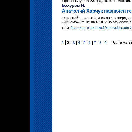
Пресс-служба ХК «Динамо» Москва 
Бахуров Н.
Анатолий Харчук назначен г
Основной повесткой являлось утвержден
«Динамо». Решением ОСУ на эту должнос
теги:
[президент динамо]
[харчук]
[сезон 
2
1
3
4
5
6
7
8
9
Всего мате