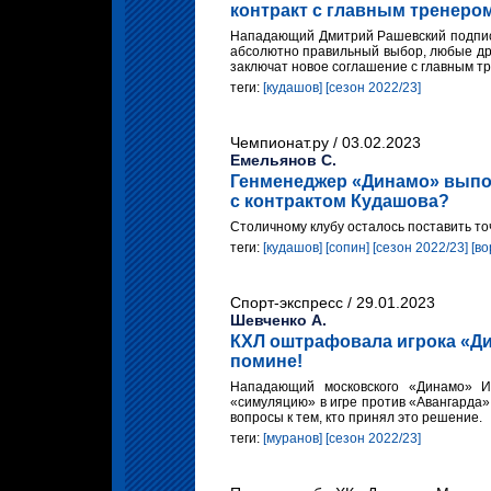
контракт с главным тренеро
Нападающий Дмитрий Рашевский подписа
абсолютно правильный выбор, любые др
заключат новое соглашение с главным т
теги:
[кудашов]
[сезон 2022/23]
Чемпионат.ру / 03.02.2023
Емельянов С.
Генменеджер «Динамо» выпол
с контрактом Кудашова?
Столичному клубу осталось поставить то
теги:
[кудашов]
[сопин]
[сезон 2022/23]
[во
Спорт-экспресс / 29.01.2023
Шевченко А.
КХЛ оштрафовала игрока «Ди
помине!
Нападающий московского «Динамо» 
«симуляцию» в игре против «Авангарда»
вопросы к тем, кто принял это решение.
теги:
[муранов]
[сезон 2022/23]