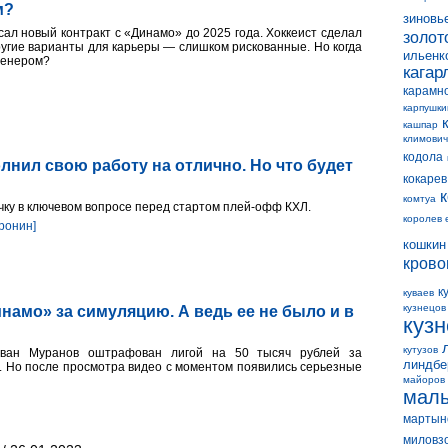
м?
зиновь
л новый контракт с «Динамо» до 2025 года. Хоккеист сделал
золот
угие варианты для карьеры — слишком рискованные. Но когда
ильенк
ренером?
кагар
карамн
карпушки
кашпар
климович
кодола
нил свою работу на отлично. Но что будет
кокарев
комтуа
чку в ключевом вопросе перед стартом плей-офф КХЛ.
королев 
ронин]
кошкин
крово
к
куваев
кузнецов
намо» за симуляцию. А ведь ее не было и в
куз
кутузов
Иван Муранов оштрафован лигой на 50 тысяч рублей за
линдбе
. Но после просмотра видео с моментом появились серьезные
майоров
мал
мартын
миловз