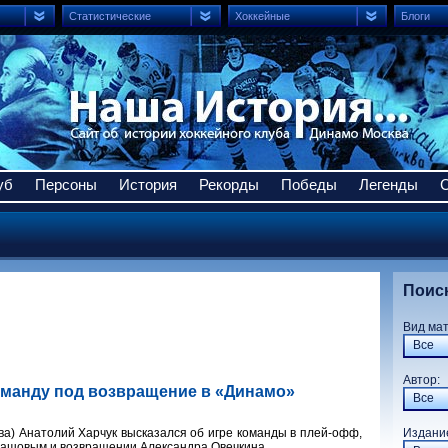
Статистические
Хоккейные
Блоги
уб
Персоны
История
Рекорды
Победы
Легенды
Поис
Вид ма
Все
Авто
оманду под возвращение в «Динамо»
Все
ва) Анатолий Харчук высказался об игре команды в плей-офф,
Издани
удашовым и возвращении Александра Овечкина.