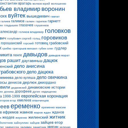
константин вратарь
волков юрий
волошенко
воронин
бьев владимир
вуйтек
 охк
вышедкевич
гавлат
гарнетт
галимов
галиев
галкин
гарипов
глазачев
ин
гладышев
глушенков
головков
 александр
голиков владимир
горовиков
вич
голубович сергей
гольц
готовец
грабовский
горошанский
горский
к
гудлер
грибко
григорьев михаил
губин олег
давыдов
никита
гюнге
давыдов марат
дацюк
ов рашит
даугавиньш
дело анисина
енский
грабовского
дело дацюка
дело овечкина
ремеева
дело куляша
росы
дерлюк
денисов
джиордано
вили
динамовские истории
дидковский
дорофеев
ин
доника
дугин
евдищенко
европейская коронация
а 1998-1999
емелеев
егоров егор
епанчинцев
еременко
еев
еременко максим
ефремов
жамнов
в
жданов
жаров
ждан
житник
жилинский
жердев
к
жеренко
зайцев егор
болотнев
зайнуллин
зайцев
звягин
лег
закриссон
заливин
защитник
зеленко