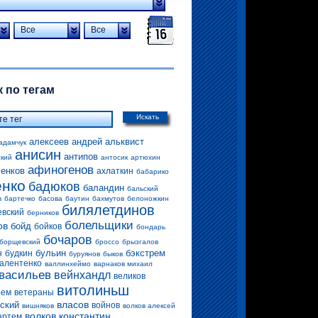
Все
Все
 по тегам
Искать
алексеев андрей
альквист
адамчук
анисин
антипов
ский
антосик
артюхин
афиногенов
енков
ахлаткин
бабарико
енко
бадюков
баландин
бальский
в
бартечко
басова
баутин
бахмутов
белоножкин
билялетдинов
евский
берников
болельщики
ов
бойд
бойков
бондарь
бочаров
борщевский
броссо
брызгалов
бульин
бэкстрем
н
будкин
буруянов
быков
алентенко
валлинхеймо
варнаков михаил
васильев
вейнхандл
великов
витолиньш
рем
ветераны
власов
ский
войнов
вишняков
волков алексей
волков константин
артем