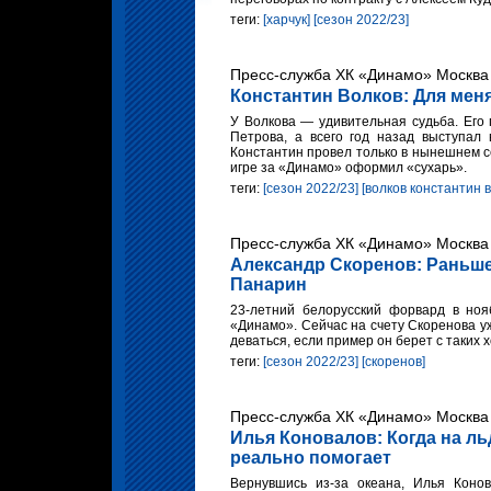
теги:
[харчук]
[сезон 2022/23]
Пресс-служба ХК «Динамо» Москва 
Константин Волков: Для меня
У Волкова — удивительная судьба. Его
Петрова, а всего год назад выступал
Константин провел только в нынешнем се
игре за «Динамо» оформил «сухарь».
теги:
[сезон 2022/23]
[волков константин 
Пресс-служба ХК «Динамо» Москва 
Александр Скоренов: Раньш
Панарин
23-летний белорусский форвард в ноя
«Динамо». Сейчас на счету Скоренова уж
деваться, если пример он берет с таких 
теги:
[сезон 2022/23]
[скоренов]
Пресс-служба ХК «Динамо» Москва 
Илья Коновалов: Когда на ль
реально помогает
Вернувшись из-за океана, Илья Коно