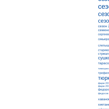
сез
сез
сезо
сезон 
семен
сергеев
сикьюр
слепыш
старико
стржал
сушк
тарасо
тимошин
трефил
тюр
фарм 20
фарм 20
федоро
федосов
хавано
хиетан