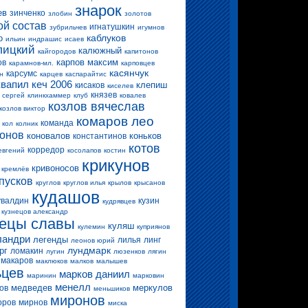
знарок
ев
зинченко
злобин
золотов
ой состав
игнатушкин
зубрильчев
игумнов
каблуков
о
ильин
индрашис
исаев
лицкий
калюжный
кайгородов
капитонов
карпов максим
ов
карамнов-мл.
карповцев
касянчук
карсумс
н
карцев
каспарайтис
квапил
кеч 2006
клепиш
кисаков
киселев
князев
 сергей
клинкхаммер
клуб
ковалев
козлов вячеслав
козлов виктор
комаров лео
команда
кол
колник
конов
коновалов
коньков
константинов
котов
корредор
евгений
косолапов
костин
крикунов
кривоносов
кремлёв
пусков
круглов
круглов илья
крылов
крысанов
кудашов
увалдин
кузин
кудрявцев
кузнецов александр
нецы славы
куляш
кулемин
куприянов
ландри
легенды
лилья
линг
леонов юрий
лундмарк
рг
ломакин
лугин
люзенков
лягин
макаров
маклюков
малков
малышев
ьцев
марков даниил
маринин
марковин
менелл
медведев
меркулов
ов
меньшиков
миронов
оров
мирнов
миска