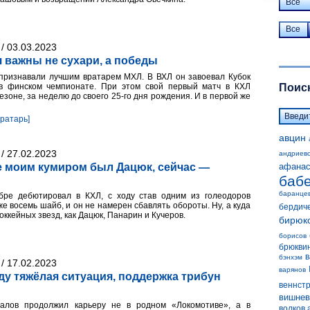
Все
Все
/ 03.03.2023
 важны не сухари, а победы
 признавали лучшим вратарем МХЛ. В ВХЛ он завоевал Кубок
 в финском чемпионате. При этом свой первый матч в КХЛ
Поиск
зоне, за неделю до своего 25-го дня рождения. И в первой же
вратарь]
авцин
/ 27.02.2023
андриев
е моим кумиром был Дацюк, сейчас —
афанас
баб
баранце
бре дебютировал в КХЛ, с ходу став одним из голеодоров
е восемь шайб, и он не намерен сбавлять обороты. Ну, а куда
бердич
хоккейных звезд, как Дацюк, Панарин и Кучеров.
бирюк
борисов
брюкви
в
бэнхэм
/ 17.02.2023
варянов
ду тяжёлая ситуация, поддержка трибун
веннст
вишнев
валов продолжил карьеру не в родном «Локомотиве», а в
волков 