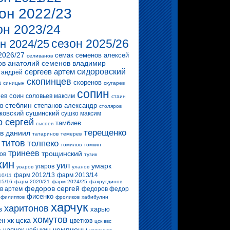
он 2022/23
он 2023/24
сезон 2025/26
н 2024/25
2026/27
семак
семенов алексей
селиванов
ов анатолий
семенов владимир
сергеев артем
сидоровский
 андрей
скопинцев
скоренов
а
синицын
скугарев
сопин
соин
ев
соловьев максим
стаин
стеблин
степанов александр
в
столяров
ковский
сушинский
сушко максим
о сергей
тамбиев
сысоев
терещенко
в даниил
татаринов
темерев
титов
толпеко
томилов
томкин
тринеев
трощинский
ов
тузик
кин
уил
умарк
угаров
уваров
уланов
фарм 2012/13
фарм 2013/14
10/11
15/16
фарм 2020/21
фарм 2024/25
фахрутдинов
федоров сергей
в артем
федоров федор
фисенко
филиппов
фроликов
хабибулин
харчук
харитонов
в
харью
хомутов
хк цска
ен
цветков
цск ввс
чемпионы
чаянек