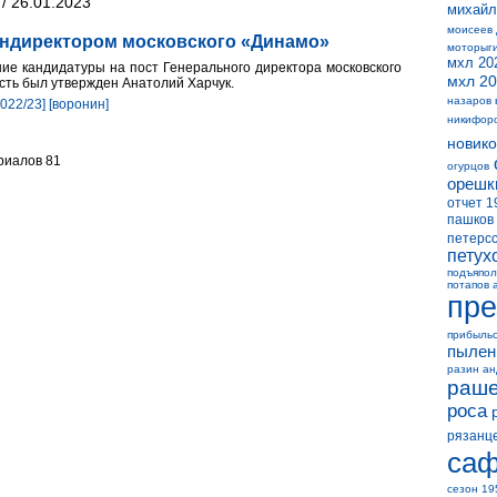
/ 26.01.2023
михайл
моисеев
ендиректором московского «Динамо»
моторыг
мхл 20
ие кандидатуры на пост Генерального директора московского
мхл 20
ть был утвержден Анатолий Харчук.
назаров 
2022/23]
[воронин]
никифор
новико
риалов 81
огурцов
орешк
отчет 1
пашков
петерс
петух
подъяпол
потапов 
пре
прибыль
пылен
разин а
раше
роса
рязанц
саф
сезон 19