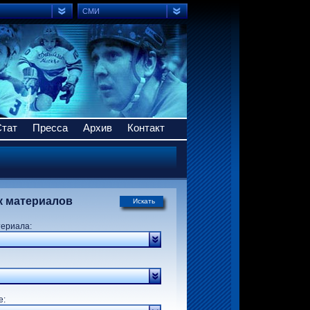
СМИ
Стат
Пресса
Архив
Контакт
к материалов
Искать
териала:
р:
е: