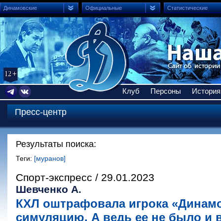
Динамовские
Официальные
Статистические
Клуб
Персоны
История
Пресс-центр
Результаты поиска:
Теги:
[муранов]
Спорт-экспресс / 29.01.2023
Шевченко А.
КХЛ оштрафовала игрока «Динамо
симуляцию. А ведь ее не было и 