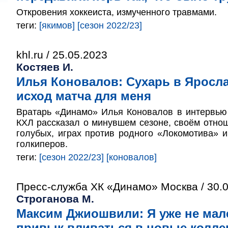
Откровения хоккеиста, измученного травмами.
теги:
[якимов]
[сезон 2022/23]
khl.ru / 25.05.2023
Костяев И.
Илья Коновалов: Сухарь в Яросл
исход матча для меня
Вратарь «Динамо» Илья Коновалов в интервью
КХЛ рассказал о минувшем сезоне, своём отнош
голубых, играх против родного «Локомотива» и
голкиперов.
теги:
[сезон 2022/23]
[коновалов]
Пресс-служба ХК «Динамо» Москва / 30.
Строганова М.
Максим Джиошвили: Я уже не мал
привык вливаться в новые колл