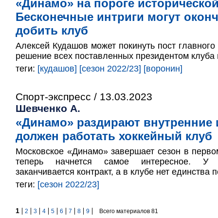
«Динамо» на пороге историческо
Бесконечные интриги могут окон
добить клуб
Алексей Кудашов может покинуть пост главного 
решение всех поставленных президентом клуба 
теги:
[кудашов]
[сезон 2022/23]
[воронин]
Спорт-экспресс / 13.03.2023
Шевченко А.
«Динамо» раздирают внутренние и
должен работать хоккейный клуб
Московское «Динамо» завершает сезон в перво
теперь начнется самое интересное. У 
заканчивается контракт, а в клубе нет единства 
теги:
[сезон 2022/23]
1
2
3
4
5
6
7
8
9
Всего материалов 81