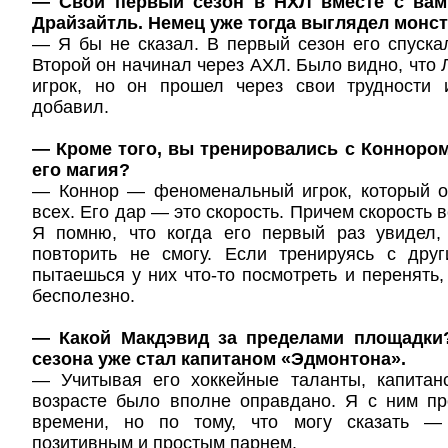
— Свой первый сезон в НХЛ вместе с вам
Драйзайтль. Немец уже тогда выглядел монс
— Я бы не сказал. В первый сезон его спуска
Второй он начинал через АХЛ. Было видно, что
игрок, но он прошел через свои трудности
добавил.
— Кроме того, вы тренировались с Конноро
его магия?
— Коннор — феноменальный игрок, который о
всех. Его дар — это скорость. Причем скорость вс
Я помню, что когда его первый раз увидел,
повторить не смогу. Если тренируясь с друг
пытаешься у них что-то посмотреть и перенять,
бесполезно.
— Какой Макдэвид за пределами площадки
сезона уже стал капитаном «Эдмонтона».
— Учитывая его хоккейные таланты, капитан
возрасте было вполне оправдано. Я с ним пр
времени, но по тому, что могу сказать —
позитивным и простым парнем.