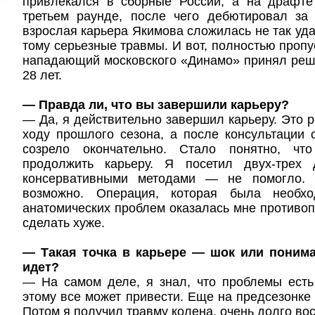
привлекался в сборные России, а на драфт
третьем раунде, после чего дебютировал за
взрослая карьера Якимова сложилась не так уда
тому серьезные травмы. И вот, полностью пропу
нападающий московского «Динамо» принял реше
28 лет.
— Правда ли, что вы завершили карьеру?
— Да, я действительно завершил карьеру. Это 
ходу прошлого сезона, а после консультации
созрело окончательно. Стало понятно, ч
продолжить карьеру. Я посетил двух-трех 
консервативными методами — не помогло. 
возможно. Операция, которая была необхо
анатомических проблем оказалась мне противоп
сделать хуже.
— Такая точка в карьере — шок или понима
идет?
— На самом деле, я знал, что проблемы есть
этому все может привести. Еще на предсезонке 
Потом я получил травму колена, очень долго во