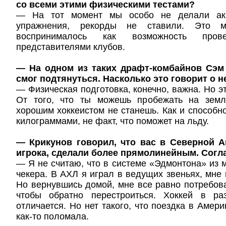
со всеми этими физическими тестами?
— На тот момент мы особо не делали акц
упражнения, рекорды не ставили. Это м
воспринималось как возможность про
представителями клубов.
— На одном из таких драфт-комбайнов Сэм 
смог подтянуться. Насколько это говорит о н
— Физическая подготовка, конечно, важна. Но э
От того, что ты можешь пробежать на зем
хорошим хоккеистом не станешь. Как и способно
килограммами, не факт, что поможет на льду.
— Крикунов говорил, что вас в Северной А
игрока, сделали более прямолинейным. Согл
— Я не считаю, что в системе «Эдмонтона» из м
чекера. В АХЛ я играл в ведущих звеньях, мне 
Но вернувшись домой, мне все равно потребова
чтобы обратно перестроиться. Хоккей в ра
отличается. Но нет такого, что поездка в Амер
как-то поломала.