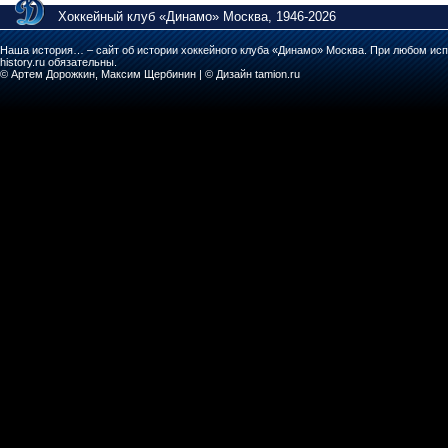
Хоккейный клуб «Динамо» Москва, 1946-2026
Наша история… – сайт об истории хоккейного клуба «Динамо» Москва. При любом исп
history.ru обязательны.
© Артем Дорожкин, Максим Щербинин | © Дизайн tamion.ru