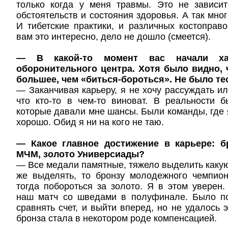
только когда у меня травмы. Это не зависи
обстоятельств и состояния здоровья. А так мно
И тибетские практики, и различных костоправ
вам это интересно, дело не дошло (смеется).
— В какой-то момент вас начали хар
оборонительного центра. Хотя было видно,
большее, чем «биться-бороться». Не было те
— Заканчивая карьеру, я не хочу рассуждать ил
что кто-то в чем-то виноват. В реальности 
которые давали мне шансы. Были команды, где я
хорошо. Обид я ни на кого не таю.
— Какое главное достижение в карьере: 
МЧМ, золото Универсиады?
— Все медали памятные, тяжело выделить какую-
же выделять, то бронзу молодежного чемпио
тогда побороться за золото. Я в этом уверен
наш матч со шведами в полуфинале. Было п
сравнять счет, и выйти вперед, но не удалось э
бронза стала в некотором роде компенсацией.