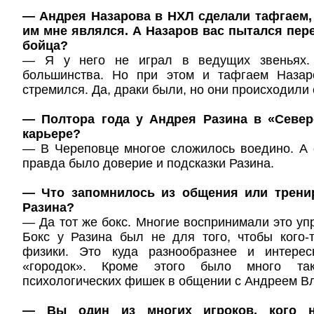
— Андрея Назарова в НХЛ сделали тафгаем,
им мне являлся. А Назаров вас пытался пе
бойца?
— Я у него не играл в ведущих звеньях.
большинства. Но при этом и тафгаем Назар
стремился. Да, драки были, но они происходили 
— Полтора года у Андрея Разина в «Севе
карьере?
— В Череповце многое сложилось воедино. А 
правда было доверие и подсказки Разина.
— Что запомнилось из общения или трени
Разина?
— Да тот же бокс. Многие воспринимали это уп
Бокс у Разина был не для того, чтобы кого-
физики. Это куда разнообразнее и интерес
«городок». Кроме этого было много такт
психологических фишек в общении с Андреем В
— Вы один из многих игроков, кого н