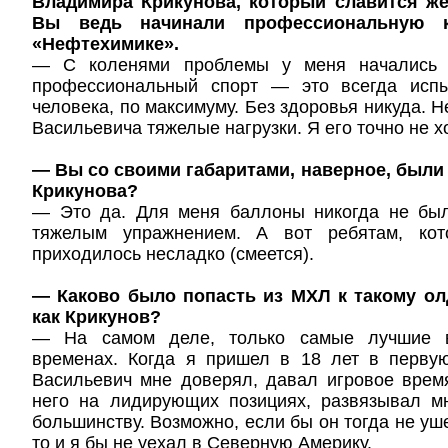
Владимира Крикунова, который славится же
Вы ведь начинали профессиональную 
«Нефтехимике».
— С коленями проблемы у меня начались 
профессиональный спорт — это всегда испы
человека, по максимуму. Без здоровья никуда. 
Васильевича тяжелые нагрузки. Я его точно не хо
— Вы со своими габаритами, наверное, были
Крикунова?
— Это да. Для меня баллоны никогда не был
тяжелым упражнением. А вот ребятам, кот
приходилось несладко (смеется).
— Каково было попасть из МХЛ к такому ол
как Крикунов?
— На самом деле, только самые лучшие в
временах. Когда я пришел в 18 лет в перву
Васильевич мне доверял, давал игровое время
него на лидирующих позициях, развязывал мн
большинству. Возможно, если бы он тогда не уш
то и я бы не уехал в Северную Америку.