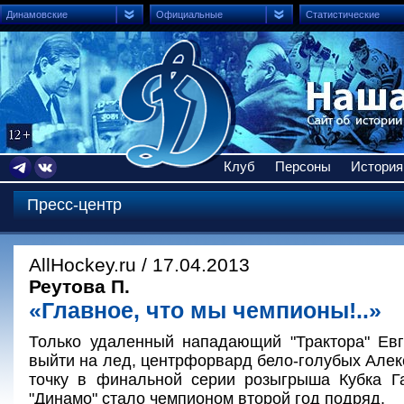
Динамовские
Официальные
Статистические
Клуб
Персоны
История
Пресс-центр
AllHockey.ru / 17.04.2013
Реутова П.
«Главное, что мы чемпионы!..»
Только удаленный нападающий "Трактора" Евг
выйти на лед, центрфорвард бело-голубых Алек
точку в финальной серии розыгрыша Кубка Га
"Динамо" стало чемпионом второй год подряд.