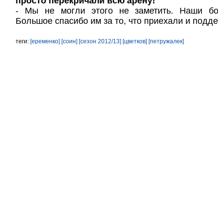
просто перекричали всю арену!
- Мы не могли этого не заметить. Наши бо
Большое спасибо им за то, что приехали и подд
теги:
[еременко]
[соин]
[сезон 2012/13]
[цветков]
[петружалек]