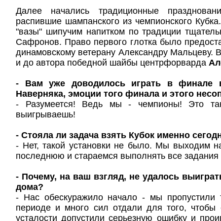
Далее начались традиционные празднован
распившие шампанского из чемпионского Кубка
"вазы" шипучим напитком по традиции тщател
Сафронов. Право первого глотка было предос
динамовскому ветерану Александру Мальцеву. 
и до автора победной шайбы центрфорварда
Ал
- Вам уже доводилось играть в финале 
Наверняка, эмоции того финала и этого несо
- Разумеется! Ведь мы - чемпионы! Это та
выигрываешь!
- Стояла ли задача взять Кубок именно сегод
- Нет, такой установки не было. Мы выходим на
последнюю и стараемся выполнять все задания 
- Почему, на ваш взгляд, не удалось выигра
дома?
- Нас обескуражило начало - мы пропустили
периоде и много сил отдали для того, чтобы
усталости допустили серьезную ошибку и прои