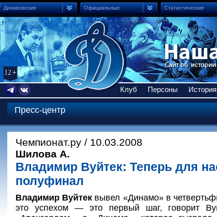
Динамовские
Официальные
Статистические
Клуб
Персоны
История
Пресс-центр
Чемпионат.ру / 10.03.2008
Шилова А.
Владимир Вуйтек: Теперь для на
полуфинал
Владимир Вуйтек
вывел «Динамо» в четвертьфи
это успехом — это первый шаг, говорит Ву