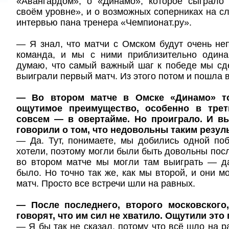
«Авангардом», о «Динамо», которое сыграло
своём уровне», и о возможных соперниках на 
интервью пана тренера «Чемпионат.ру».
— Я знал, что матчи с Омском будут очень не
команда, и мы с ними приблизительно одина
думаю, что самый важный шаг к победе мы сд
выиграли первый матч. Из этого потом и пошла в
— Во втором матче в Омске «Динамо» т
ощутимое преимущество, особенно в трет
совсем — в овертайме. Но проиграло. И вы
говорили о том, что недовольны таким резуль
— Да. Тут, понимаете, мы добились одной поб
хотели, поэтому могли были быть довольны после
во втором матче мы могли там выиграть — д
было. Но точно так же, как мы второй, и они м
матч. Просто все встречи шли на равных.
— После последнего, второго московского
говорят, что им сил не хватило. Ощутили это 
— Я бы так не сказал, потому что всё шло на р