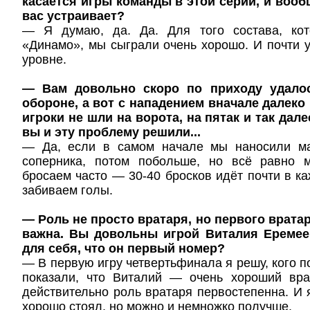
касается игры команды в этой серии, и вооб
вас устраивает?
— Я думаю, да. Да. Для того состава, кот
«Динамо», мы сыграли очень хорошо. И почти 
уровне.
— Вам довольно скоро по приходу удалос
обороне, а вот с нападением вначале далеко
игроки не шли на ворота, на пятак и так дале
вы и эту проблему решили...
— Да, если в самом начале мы наносили ма
соперника, потом побольше, но всё равно 
бросаем часто — 30-40 бросков идёт почти в ка
забиваем голы.
— Роль не просто вратаря, но первого врата
важна. Вы довольны игрой Виталия Еремее
для себя, что он первый номер?
— В первую игру четвертьфинала я решу, кого по
показали, что Виталий — очень хороший вр
действительно роль вратаря первостепенна. И 
хорошо стоял, но можно и немножко получше.