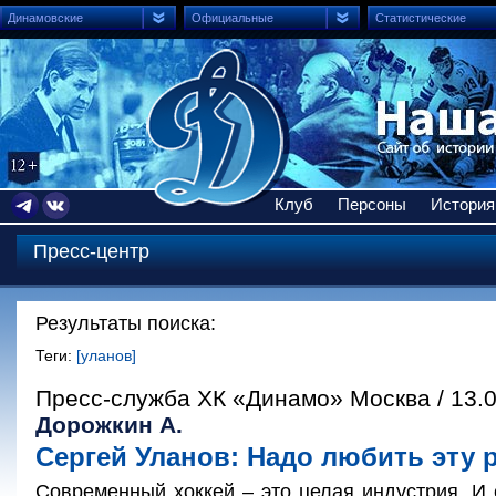
Динамовские
Официальные
Статистические
Клуб
Персоны
История
Пресс-центр
Результаты поиска:
Теги:
[уланов]
Пресс-служба ХК «Динамо» Москва / 13.
Дорожкин А.
Сергей Уланов: Надо любить эту 
Современный хоккей – это целая индустрия. И