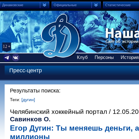
Динамовские
Официальные
Статистические
Клуб
Персоны
История
Пресс-центр
Результаты поиска:
Теги:
[дугин]
Челябинский хоккейный портал / 12.05.2
Савинков О.
Егор Дугин: Ты меняешь деньги, а
миллионы