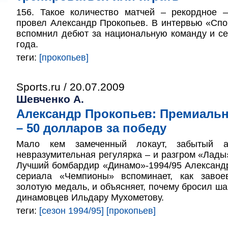
156. Такое количество матчей – рекордное 
провел Александр Прокопьев. В интервью «Спо
вспомнил дебют за национальную команду и с
года.
теги:
[прокопьев]
Sports.ru / 20.07.2009
Шевченко А.
Александр Прокопьев: Премиальн
– 50 долларов за победу
Мало кем замеченный локаут, забытый а
невразумительная регулярка – и разгром «Лад
Лучший бомбардир «Динамо»-1994/95 Александ
сериала «Чемпионы» вспоминает, как заво
золотую медаль, и объясняет, почему бросил ша
динамовцев Ильдару Мухометову.
теги:
[сезон 1994/95]
[прокопьев]