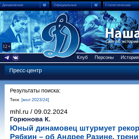
Динамовские
Официальные
Статистические
Клуб
Персоны
История
Пресс-центр
Результаты поиска:
Теги:
[мхл 2023/24]
mhl.ru / 09.02.2024
Горюнова К.
Юный динамовец штурмует рекор
Рябкин – об Андрее Разине, трени