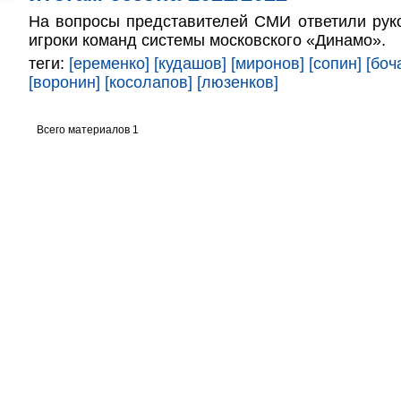
На вопросы представителей СМИ ответили рук
игроки команд системы московского «Динамо».
теги:
[еременко]
[кудашов]
[миронов]
[сопин]
[боч
[воронин]
[косолапов]
[люзенков]
Всего материалов 1