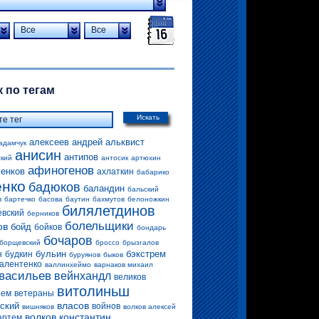
Все
Все
 по тегам
Искать
алексеев андрей
альквист
адамчук
анисин
антипов
ский
антосик
артюхин
афиногенов
енков
ахлаткин
бабарико
енко
бадюков
баландин
бальский
в
бартечко
басова
баутин
бахмутов
белоножкин
билялетдинов
евский
берников
болельщики
ов
бойд
бойков
бондарь
бочаров
борщевский
броссо
брызгалов
бульин
бэкстрем
н
будкин
буруянов
быков
алентенко
валлинхеймо
варнаков михаил
васильев
вейнхандл
великов
витолиньш
рем
ветераны
власов
ский
войнов
вишняков
волков алексей
волков константин
артем