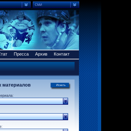
СМИ
Стат
Пресса
Архив
Контакт
к материалов
Искать
териала:
р:
е: