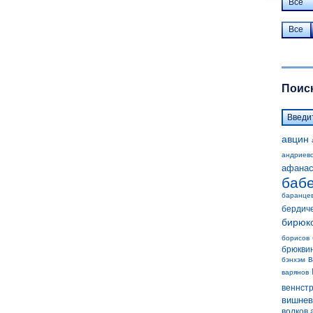
Все
Все
Поиск
авцин
андриев
афанас
баб
баранце
бердич
бирюк
борисов
брюкви
в
бэнхэм
варянов
веннст
вишнев
волков 