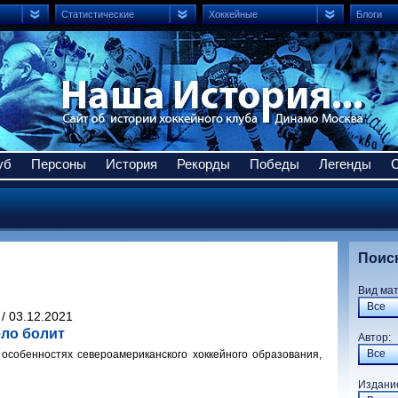
Статистические
Хоккейные
Блоги
уб
Персоны
История
Рекорды
Победы
Легенды
Поис
Вид ма
Все
/ 03.12.2021
ело болит
Авто
Все
особенностях североамериканского хоккейного образования,
Издани