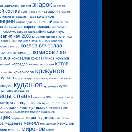
знарок
ев
зинченко
злобин
золотов
ой состав
игнатушкин
зубрильчев
игумнов
каблуков
о
ильин
индрашис
исаев
лицкий
калюжный
кайгородов
капитонов
карпов максим
ов
карамнов-мл.
карповцев
касянчук
карсумс
н
карцев
каспарайтис
квапил
кеч 2006
клепиш
кисаков
киселев
князев
 сергей
клинкхаммер
клуб
ковалев
козлов вячеслав
козлов виктор
комаров лео
команда
кол
колник
конов
коновалов
коньков
константинов
котов
корредор
евгений
косолапов
костин
крикунов
кривоносов
кремлёв
пусков
круглов
круглов илья
крылов
крысанов
кудашов
увалдин
кузин
кудрявцев
кузнецов александр
нецы славы
куляш
кулемин
куприянов
ландри
легенды
лилья
линг
леонов юрий
лундмарк
рг
ломакин
лугин
люзенков
лягин
макаров
маклюков
малков
малышев
ьцев
марков даниил
маринин
марковин
менелл
медведев
меркулов
ов
меньшиков
миронов
оров
мирнов
миска