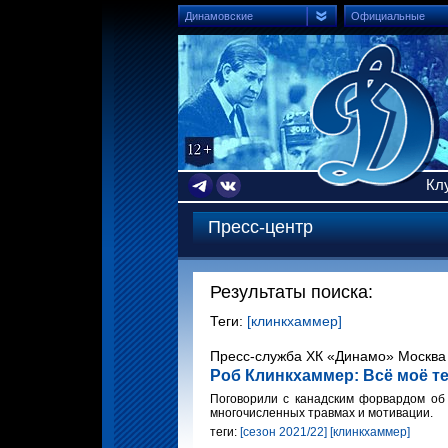
Динамовские
Официальные
Кл
Пресс-центр
Результаты поиска:
Теги:
[клинкхаммер]
Пресс-служба ХК «Динамо» Москва 
Роб Клинкхаммер: Всё моё т
Поговорили с канадским форвардом об 
многочисленных травмах и мотивации.
теги:
[сезон 2021/22]
[клинкхаммер]