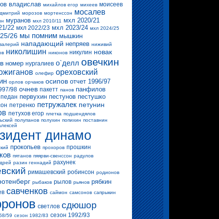
ов владислав
моисеев
михайлов егор
михеев
мосалев
 дмитрий
морозов
мортенссон
муранов
мхл 2020/21
ин
мхл 2010/11
21/22
мхл 2023/24
мхл 2022/23
мхл 2024/25
мы помним
25/26
мышкин
нападающий
непряев
валерий
ниживий
николишин
новак
никулин
ов
никонов
овечкин
о`делл
в
номер
нургалиев
ожиганов
ореховский
олефир
ин
осипов
отчет 1996/97
орлов
орчаков
очнев
панфилов
997/98
пакетт
панов
первухин
пестунов
пестушко
педан
петружалек
петунин
сон
петренко
ов
петухов егор
плетка
подшендялов
ьский
полупанов
полухин
попихин
поставнин
алексей
зидент динамо
прокопьев
прошкин
ский
прохоров
ков
пятанов
пяярви-свенссон
радулов
рахунек
ндрей
разин геннадий
вский
римашевский
робинсон
родионов
ротенберг
рябкин
рылов
рыбаков
рьянов
савченков
ев
саймон
самсонов
сапрыкин
ронов
сдюшор
светлов
сезон 1992/93
58/59
сезон 1982/83