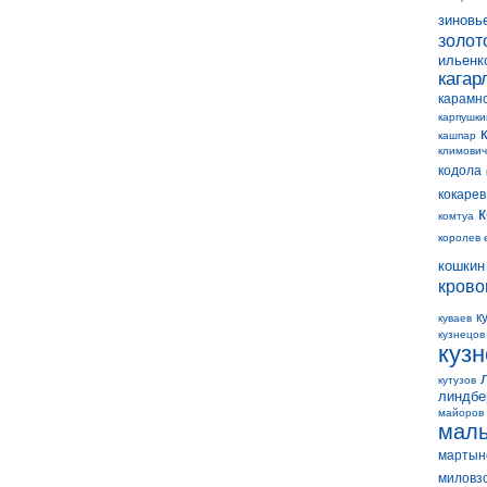
зиновь
золот
ильенк
кагар
карамн
карпушки
кашпар
климович
кодола
кокарев
комтуа
королев 
кошкин
крово
к
куваев
кузнецов
куз
кутузов
линдбе
майоров
мал
мартын
миловз