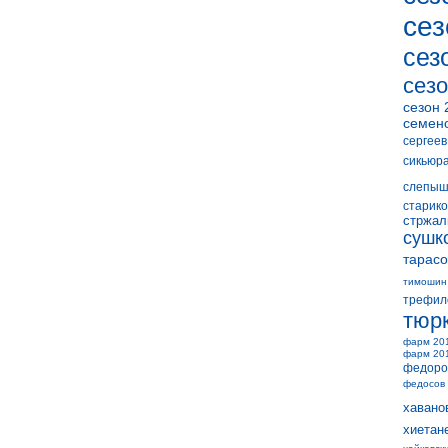
сез
сез
сезо
сезон 
семен
сергеев
сикьюр
слепыш
старико
стржал
сушк
тарасо
тимошин
трефил
тюр
фарм 20
фарм 20
федоро
федосов
хавано
хиетан