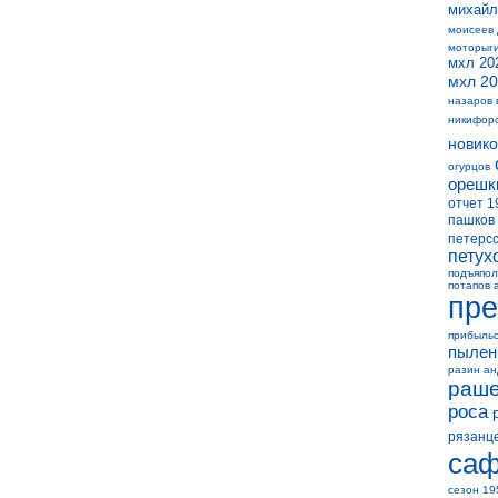
михайл
моисеев
моторыг
мхл 20
мхл 20
назаров 
никифор
новико
огурцов
орешк
отчет 1
пашков
петерс
петух
подъяпол
потапов 
пре
прибыль
пылен
разин а
раше
роса
рязанц
саф
сезон 19