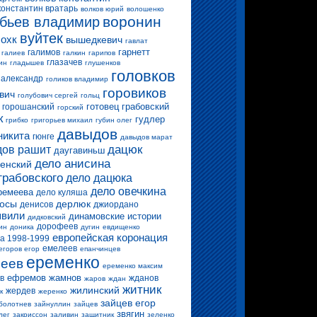
константин вратарь
волков юрий
волошенко
воронин
бьев владимир
вуйтек
 охк
вышедкевич
гавлат
гарнетт
галимов
галиев
галкин
гарипов
глазачев
ин
гладышев
глушенков
головков
 александр
голиков владимир
горовиков
вич
голубович сергей
гольц
готовец
грабовский
горошанский
горский
к
гудлер
грибко
григорьев михаил
губин олег
давыдов
никита
гюнге
давыдов марат
дацюк
ов рашит
даугавиньш
дело анисина
енский
грабовского
дело дацюка
дело овечкина
ремеева
дело куляша
росы
дерлюк
денисов
джиордано
вили
динамовские истории
дидковский
дорофеев
ин
доника
дугин
евдищенко
европейская коронация
а 1998-1999
емелеев
егоров егор
епанчинцев
еременко
еев
еременко максим
ефремов
жамнов
в
жданов
жаров
ждан
житник
жилинский
жердев
к
жеренко
зайцев егор
болотнев
зайнуллин
зайцев
звягин
лег
закриссон
заливин
защитник
зеленко