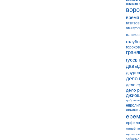
волков 
воро
время
газизов
гизатулл
голиков
голубо
горохов
граня
гусев 
давыд
двуреч
дело 
дело е
дело 
джиош
добрышк
евролиг
евсеев
ерем
ерфило
желобню
журик
за
зайцев о