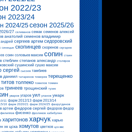
он 2022/23
он 2023/24
сезон 2025/26
н 2024/25
2026/27
семак
семенов алексей
селиванов
ов анатолий
семенов владимир
сергеев артем
сидоровский
 андрей
скопинцев
скоренов
а
синицын
скугарев
сопин
соин
ев
соловьев максим
стаин
стеблин
степанов александр
в
столяров
ковский
сушинский
сушко максим
о сергей
тамбиев
сысоев
терещенко
в даниил
татаринов
темерев
титов
толпеко
томилов
томкин
тринеев
трощинский
ов
тузик
кин
уил
умарк
угаров
уваров
уланов
фарм 2012/13
фарм 2013/14
10/11
15/16
фарм 2020/21
фарм 2024/25
фахрутдинов
федоров сергей
в артем
федоров федор
фисенко
филиппов
фроликов
хабибулин
харчук
харитонов
в
харью
хомутов
хк цска
ен
цветков
цск ввс
чемпионы
чаянек