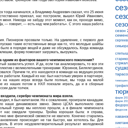
составом. Тренером там тогда был Юрий Иванович Моисеев.
сез
к тогда начинался, а Владимир Андреевич сказал, что 25 июня
сез
естественно приехал, нас построили, вышел Юрий Иванович,
л меня. Никогда не забуду этот момент, как он, проходя мимо,
сезо
а, — говорит, — есть над чем работать». С этого наша работа
сезон 
семен
я. Пионером прозвали только. На удивление, с первого дня
сергеев
опускаю такие естественные вещи как-то, что молодые шайбы
сикьюр
то было в порядке вещей и даже не обсуждалось. Когда команда
 клюшки, форму помогают загружать, выгружать.
слепыш
старико
а одним из факторов вашего чемпионского поколения?
стржал
тый захватить успел. И да, если так анализировать, то все эти
сушк
ллектив с великолепными тренерами: Юрзинов, Билялетдинов.
вался. Причем те, кто находился в команде на ведущих ролях
тарасо
гих работали. Каждый из нас был настолько уверен в партнере,
ы на наших играх всегда были полные, мы тогда на малой
тимошин
ие из наших потом в НХЛ поехали играть, да и в сборные
трефил
ссии дали толчок.
тюр
входили, серебро чемпионата мира взяли.
фарм 20
оходил, я был капитаном. Но к сожалению, проиграли канадцам.
фарм 20
ло наше динамовское звено. Звено ЦСКА выполнило свою
федоро
тельный турнир мы неплохо прошли, а в финале чемпионата
федосов
от нас ожидали тренеры. Тройка хорошая была: я справа,
ично мне физической свежести не хватило. Конечно старались
хавано
становление происходит не так быстро, как хотелось бы. Для
хиетан
роль. В итоге неудовлетворительный результат молодежной