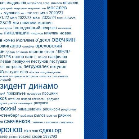
ов владислав
моисеев
михайлов егор
михеев
мосалев
 дмитрий
морозов
мортенссон
муранов
мхл 2020/21
ин
мхл 2010/11
21/22
мхл 2023/24
мхл 2022/23
мхл 2024/25
мы помним
25/26
мышкин
нападающий
непряев
валерий
ниживий
николишин
новак
никулин
ов
никонов
овечкин
о`делл
в
номер
нургалиев
ожиганов
ореховский
олефир
ин
осипов
отчет 1996/97
орлов
орчаков
очнев
панфилов
997/98
пакетт
панов
первухин
пестунов
пестушко
педан
петружалек
петунин
сон
петренко
ов
петухов егор
плетка
подшендялов
ьский
полупанов
полухин
попихин
поставнин
алексей
зидент динамо
прокопьев
прошкин
ский
прохоров
ков
пятанов
пяярви-свенссон
радулов
рахунек
ндрей
разин геннадий
вский
римашевский
робинсон
родионов
ротенберг
рябкин
рылов
рыбаков
рьянов
савченков
ев
саймон
самсонов
сапрыкин
ронов
сдюшор
светлов
сезон 1992/93
58/59
сезон 1982/83