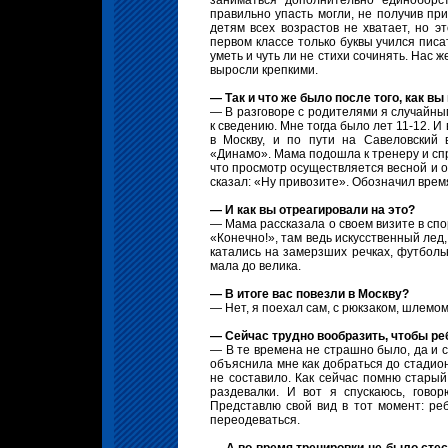
заниматься дополнительно единоборс
правильно упасть могли, не получив пр
детям всех возрастов не хватает, но э
первом классе только буквы учился писа
уметь и чуть ли не стихи сочинять. Нас ж
выросли крепкими.
— Так и что же было после того, как в
— В разговоре с родителями я случайны
к сведению. Мне тогда было лет 11-12. 
в Москву, и по пути на Савеловский 
«Динамо». Мама подошла к тренеру и спр
что просмотр осуществляется весной и ос
сказал: «Ну привозите». Обозначил врем
— И как вы отреагировали на это?
— Мама рассказала о своем визите в спо
«Конечно!», там ведь искусственный лед,
катались на замерзших речках, футбол
мала до велика.
— В итоге вас повезли в Москву?
— Нет, я поехал сам, с рюкзаком, шлемом
— Сейчас трудно вообразить, чтобы реб
— В те времена не страшно было, да и с
объяснила мне как добраться до стадиона
не составило. Как сейчас помню стары
раздевалки. И вот я спускаюсь, гово
Представлю свой вид в тот момент: ре
переодеваться.