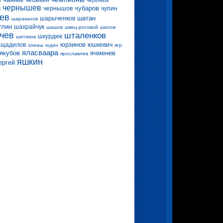
чебыкин
и
черенков
чернышев
в
чубаров
чернышов
чупин
ев
шатан
шарыченков
шараканов
улин
шахрайчук
шашов
швец-роговой
шилов
чев
шталенков
шкурдюк
шитиков
юрзинов
щадилов
юшкевич
элиаш
юдин
ягр
яласваара
якубов
ячменев
ярославлев
яшкин
ергей