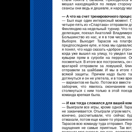
стали гонять с балкона. Приходилось 
мешал находящийся по левую сторону о
сеансы они ведь и дешевле, и народу ма
— А что на счет тренировочного процесс
— Был еще один интересный момент. Гд
четыре-пять из «Спартака» отправили дл
Финляндию на недельный турнир. Что-то
делегации, поехал Анатолий Владимиро
Большинство из нас, и я в том числе, з
Выборге. Выходит Тарасов на платф
предпоследнее купе, и пока мы одевались,
я понял, что надо сказать «доброе утро».
когда уже вышел на улицу, то увидел та
кувырки прям в сугробе на перроне. 
посмеяться. В итоге все построились, о
вратарей отправили за ловушкой, бл
отправили за шайбами. И мы в итоге 
всякой защиты. Причем надо было та
дотянуться и он не улетела, и в тоже вр
— вариантов не было. Потом все вместе 
заборчик, что явилось окончанием н
столкнуться с ним только в этой поезд
команда крепкая была.
— И как тогда сложился для вашей ко
— Выиграли все игры, кроме одной. Тара
не заканчивается. Отыграли утром матч,
конечно, рассчитывали, что сейчас бу
отмахали, потом еще какие-то упражнени
Тарасов всю команду туда отправил. Пер
ощущения не самые приятные. Так вот,