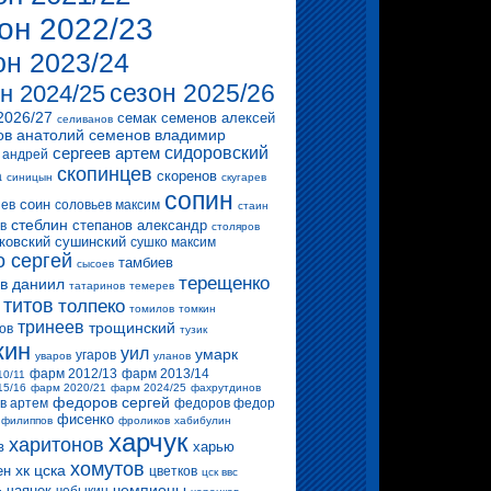
он 2022/23
он 2023/24
сезон 2025/26
н 2024/25
2026/27
семак
семенов алексей
селиванов
ов анатолий
семенов владимир
сергеев артем
сидоровский
 андрей
скопинцев
скоренов
а
синицын
скугарев
сопин
соин
ев
соловьев максим
стаин
стеблин
степанов александр
в
столяров
ковский
сушинский
сушко максим
о сергей
тамбиев
сысоев
терещенко
в даниил
татаринов
темерев
титов
толпеко
томилов
томкин
тринеев
трощинский
ов
тузик
кин
уил
умарк
угаров
уваров
уланов
фарм 2012/13
фарм 2013/14
10/11
15/16
фарм 2020/21
фарм 2024/25
фахрутдинов
федоров сергей
в артем
федоров федор
фисенко
филиппов
фроликов
хабибулин
харчук
харитонов
в
харью
хомутов
хк цска
ен
цветков
цск ввс
чемпионы
чаянек