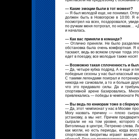
пригласили на предсезонку с основным 
— Какие эмоции были в тот момент?
— Я был молодой еще, не понимал. Отпус
должен быть в Новогорске в 10:00. Я 
посмотрел на всех, поздоровался, увиде
по ручкам меня потрогал, по ножкам… «Д
и началась.
— Как вас приняли в команде?
— Отлично приняли. Не было разделени
обстановка была очень комфортная. Я 
таскают, ведь во всяком случае тогда э
едет в поездку, все молодые также носят
— Возможно такая сплоченность и был
— Да, четыре кубка подряд. А я еще и пя
победные сезоны у нас был классный ко
С такими легендами поиграл и потрениро
никогда не сачковали, а то и больше дру
что это придавало силы. Да и трибун
спортивной арене базировались. Мног
привлекались — победы в чемпионате Ро
— Вы ведь по юниорам тоже в сборную 
— Да, этот чемпионат у нас в Москве пр
Могу назвать причину — плохо сыгра
установку, а мы нет. Причем предвари
сыграли не на том уровне, которого 
Витолиньш в центре, Петренко слева. Л
как могли, но есть периоды, когда вос
спортсменов биоритмы играют важную 