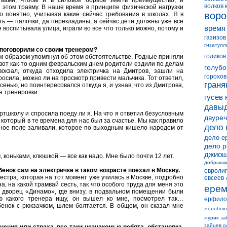
твами, чтобы и в силовой борьбе иметь преимущество, и
волков 
и этом травму. В наше время в принципе физической нагрузки
воро
то понятно, учитывая какие сейчас требования в школах. Я в
ть — палочки, да перекладины, а сейчас дети должны уже все
время
е воспитывала улица, играли во все что только можно, потому и
газизов
гизатулл
ы поговорили со своим тренером?
голиков
м образом упомянул об этом обстоятельстве. Родные приняли
И вот как-то одним февральским днем родители ездили по делам
голубо
вокзал, откуда отходила электричка на Дмитров, зашли на
горохов
осила, можно ли на просмотр привести мальчика. Тот ответил,
граня
енью, но поинтересовался откуда я, и узнав, что из Дмитрова,
я тренировки.
гусев 
давыд
ртшколу и спросила поеду ли я. На что я ответил безусловным
двуреч
 который в те времена для нас был за счастье. Мы как правило
дело 
ьное поле заливали, которое по выходным кишело народом от
дело е
дело 
джиош
, коньками, клюшкой — все как надо. Мне было почти 12 лет.
добрышк
енок сам на электричке в таком возрасте поехал в Москву.
евролиг
естра, которая на тот момент уже училась в Москве, подробно
евсеев
, на какой трамвай сесть, так что особого труда для меня это
ерем
й дворец «Динамо», где внизу, в подвальном помещении были
рю какого тренера ищу, он вышел ко мне, посмотрел так…
ерфило
бенок с рюкзачком, шлем болтается. В общем, он сказал мне
желобню
журик
за
зайцев о