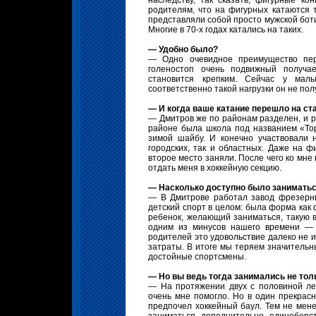
наследству, так сказать, фигурные ко
родителям, что на фигурных катаются то
представляли собой просто мужской боти
Многие в 70-х годах катались на таких.
— Удобно было?
— Одно очевидное преимущество пере
голеностоп очень подвижный получае
становится крепким. Сейчас у мал
соответственно такой нагрузки он не пол
— И когда ваше катание перешло на ст
— Дмитров же по районам разделен, и р
районе была школа под названием «Тор
зимой шайбу. И конечно участвовали 
городских, так и областных. Даже на 
второе место заняли. После чего ко мне
отдать меня в хоккейную секцию.
— Насколько доступно было заниматьс
— В Дмитрове работал завод фрезерных
детский спорт в целом: была форма как ф
ребенок, желающий заниматься, такую в
одним из минусов нашего времени — 
родителей это удовольствие далеко не и
затраты. В итоге мы теряем значительн
достойные спортсмены.
— Но вы ведь тогда занимались не тол
— На протяжении двух с половиной лет
очень мне помогло. Но в один прекрас
предпочел хоккейный баул. Тем не мен