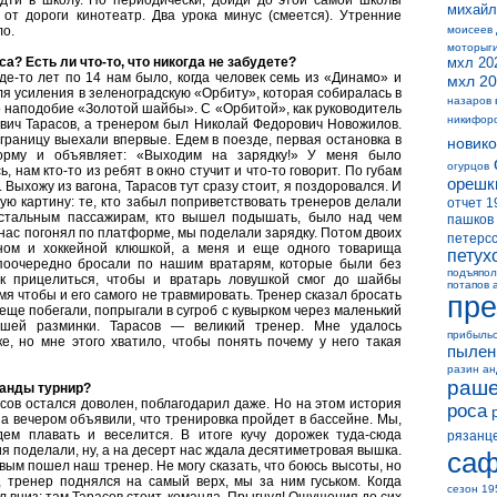
идти в школу. Но периодически, дойди до этой самой школы
михайл
т дороги кинотеатр. Два урока минус (смеется). Утренние
ло.
моисеев
моторыг
а? Есть ли что-то, что никогда не забудете?
мхл 20
е-то лет по 14 нам было, когда человек семь из «Динамо» и
мхл 20
я усиления в зеленоградскую «Орбиту», которая собиралась в
назаров 
 наподобие «Золотой шайбы». С «Орбитой», как руководитель
никифор
вич Тарасов, а тренером был Николай Федорович Новожилов.
а границу выехали впервые. Едем в поезде, первая остановка в
новико
орму и объявляет: «Выходим на зарядку!» У меня было
огурцов
 нам кто-то из ребят в окно стучит и что-то говорит. По губам
орешк
 Выхожу из вагона, Тарасов тут сразу стоит, я поздоровался. И
кую картину: те, кто забыл поприветствовать тренеров делали
отчет 1
Остальным пассажирам, кто вышел подышать, было над чем
пашков
н нас погонял по платформе, мы поделали зарядку. Потом двоих
петерс
ином и хоккейной клюшкой, а меня и еще одного товарища
петух
поочередно бросали по нашим вратарям, которые были без
подъяпол
к прицелиться, чтобы и вратарь ловушкой смог до шайбы
потапов 
емя чтобы и его самого не травмировать. Тренер сказал бросать
пре
еще побегали, попрыгали в сугроб с кувырком через маленький
ашей разминки. Тарасов — великий тренер. Мне удалось
прибыль
ке, но мне этого хватило, чтобы понять почему у него такая
пылен
разин а
раше
манды турнир?
сов остался доволен, поблагодарил даже. Но на этом история
роса
 а вечером объявили, что тренировка пройдет в бассейне. Мы,
дем плавать и веселится. В итоге кучу дорожек туда-сюда
рязанц
я поделали, ну, а на десерт нас ждала десятиметровая вышка.
саф
вым пошел наш тренер. Не могу сказать, что боюсь высоты, но
 тренер поднялся на самый верх, мы за ним гуськом. Когда
сезон 19