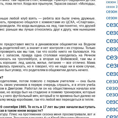
 вниз: там Тарасов стоит, команда. Прыгнул! Ощущения до сих
сезон 
ь, пока летел. Когда все прыгнули, Тарасов сказал: «Молодцы,
сезон 1
сезон
сезон
аньше любой клуб взять — ребята все были очень дружные.
рать, прекрасно общался с хоккеистами из ЦСКА, «Спартака»,
сез
проводили. Но когда выходишь на лед, там понятно, что друзей
очно: раньше мы лучше относились друг к другу, чем нынешние
сез
сез
их предоставил места в динамовском общежитии на Водном
сез
ь родителей нет, а значит и нет контроля с их стороны. Только
проверить как мы там, так что особо никто не баловался. На
сез
м с запасом, правда одна столовая находилась на Речном
оехать на троллейбусе, а вторая на Войковской, там мы и
ь хорошие: лед, школа, жилье, питание — все отлично. Мама
сез
валась приехать, но я говорил, что не надо ни в коем случае,
ьно был уговор, что родителям в общежитии делать нечего.
сез
м?
сезо
родителями, потом повезло с первым учителем — она была
ь своих учеников в первую очередь слушать, и в итоге учеба
сезо
ром в Дмитрове. Работал ли он на общественных началах или
знаю, но всегда был на стадионе и помимо тренировок, которые
сезо
ть у него футбольный мяч, который в те времена был далеко не
алку между коробками, так что любой мог переодеться в тепле.
сез
0 сентября 1985. То есть в 17 лет вы уже начали выступать
сез
тав в таком юном возрасте?
туру. Плюс на протяжении сезона меня просматривали, вот и
сез