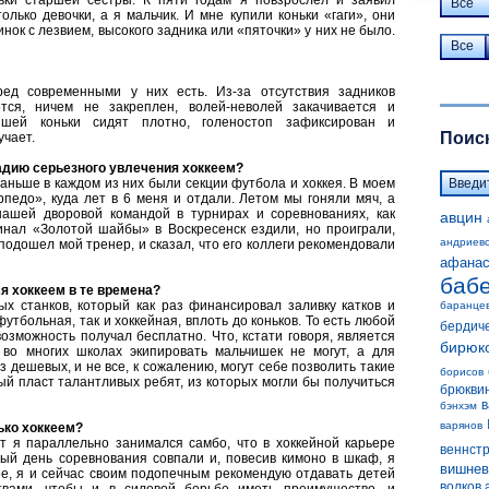
ньки старшей сестры. К пяти годам я повзрослел и заявил
Все
лько девочки, а я мальчик. И мне купили коньки «гаги», они
нок с лезвием, высокого задника или «пяточки» у них не было.
Все
д современными у них есть. Из-за отсутствия задников
тся, ничем не закреплен, волей-неволей закачивается и
ышей коньки сидят плотно, голеностоп зафиксирован и
Поиск
учает.
адию серьезного увлечения хоккеем?
аньше в каждом из них были секции футбола и хоккея. В моем
педо», куда лет в 6 меня и отдали. Летом мы гоняли мяч, а
нашей дворовой командой в турнирах и соревнованиях, как
авцин
финал «Золотой шайбы» в Воскресенск ездили, но проиграли,
андриев
 подошел мой тренер, и сказал, что его коллеги рекомендовали
афанас
баб
я хоккеем в те времена?
 станков, который как раз финансировал заливку катков и
баранце
утбольная, так и хоккейная, вплоть до коньков. То есть любой
бердич
озможность получал бесплатно. Что, кстати говоря, является
бирюк
во многих школах экипировать мальчишек не могут, а для
з дешевых, и не все, к сожалению, могут себе позволить такие
борисов
ый пласт талантливых ребят, из которых могли бы получиться
брюкви
в
бэнхэм
варянов
ько хоккеем?
 я параллельно занимался самбо, что в хоккейной карьере
веннст
ный день соревнования совпали и, повесив кимоно в шкаф, я
вишнев
ее, я и сейчас своим подопечным рекомендую отдавать детей
волков 