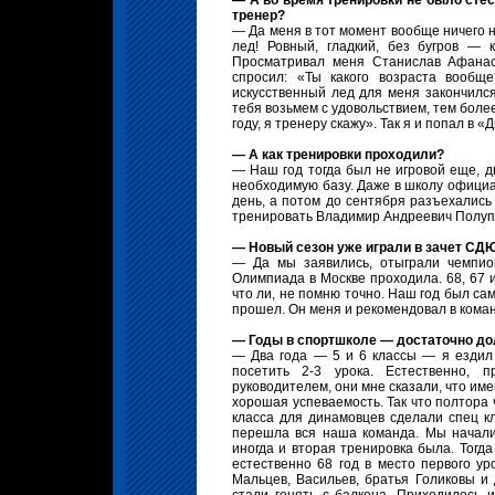
— А во время тренировки не было стес
тренер?
— Да меня в тот момент вообще ничего н
лед! Ровный, гладкий, без бугров — 
Просматривал меня Станислав Афанась
спросил: «Ты какого возраста вообщ
искусственный лед для меня закончился
тебя возьмем с удовольствием, тем более
году, я тренеру скажу». Так я и попал в «
— А как тренировки проходили?
— Наш год тогда был не игровой еще, д
необходимую базу. Даже в школу официа
день, а потом до сентября разъехались
тренировать Владимир Андреевич Полуп
— Новый сезон уже играли в зачет С
— Да мы заявились, отыграли чемпион
Олимпиада в Москве проходила. 68, 67 и
что ли, не помню точно. Наш год был са
прошел. Он меня и рекомендовал в команд
— Годы в спортшколе — достаточно до
— Два года — 5 и 6 классы — я ездил 
посетить 2-3 урока. Естественно, 
руководителем, они мне сказали, что име
хорошая успеваемость. Так что полтора ч
класса для динамовцев сделали спец к
перешла вся наша команда. Мы начали 
иногда и вторая тренировка была. Тогда
естественно 68 год в место первого ур
Мальцев, Васильев, братья Голиковы и