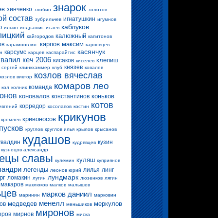
знарок
ев
зинченко
злобин
золотов
ой состав
игнатушкин
зубрильчев
игумнов
каблуков
о
ильин
индрашис
исаев
лицкий
калюжный
кайгородов
капитонов
карпов максим
ов
карамнов-мл.
карповцев
касянчук
карсумс
н
карцев
каспарайтис
квапил
кеч 2006
клепиш
кисаков
киселев
князев
 сергей
клинкхаммер
клуб
ковалев
козлов вячеслав
козлов виктор
комаров лео
команда
кол
колник
конов
коновалов
коньков
константинов
котов
корредор
евгений
косолапов
костин
крикунов
кривоносов
кремлёв
пусков
круглов
круглов илья
крылов
крысанов
кудашов
увалдин
кузин
кудрявцев
кузнецов александр
нецы славы
куляш
кулемин
куприянов
ландри
легенды
лилья
линг
леонов юрий
лундмарк
рг
ломакин
лугин
люзенков
лягин
макаров
маклюков
малков
малышев
ьцев
марков даниил
маринин
марковин
менелл
медведев
меркулов
ов
меньшиков
миронов
оров
мирнов
миска