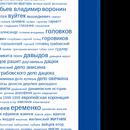
константин вратарь
волков юрий
волошенко
воронин
бьев владимир
вуйтек
 охк
вышедкевич
гавлат
гарнетт
галимов
галиев
галкин
гарипов
глазачев
ин
гладышев
глушенков
головков
 александр
голиков владимир
горовиков
вич
голубович сергей
гольц
готовец
грабовский
горошанский
горский
к
гудлер
грибко
григорьев михаил
губин олег
давыдов
никита
гюнге
давыдов марат
дацюк
ов рашит
даугавиньш
дело анисина
енский
грабовского
дело дацюка
дело овечкина
ремеева
дело куляша
росы
дерлюк
денисов
джиордано
вили
динамовские истории
дидковский
дорофеев
ин
доника
дугин
евдищенко
европейская коронация
а 1998-1999
емелеев
егоров егор
епанчинцев
еременко
еев
еременко максим
ефремов
жамнов
в
жданов
жаров
ждан
житник
жилинский
жердев
к
жеренко
зайцев егор
болотнев
зайнуллин
зайцев
звягин
лег
закриссон
заливин
защитник
зеленко