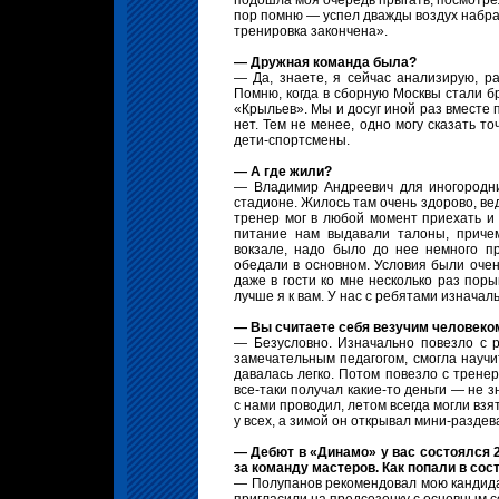
подошла моя очередь прыгать, посмотрел
пор помню — успел дважды воздух набрат
тренировка закончена».
— Дружная команда была?
— Да, знаете, я сейчас анализирую, р
Помню, когда в сборную Москвы стали б
«Крыльев». Мы и досуг иной раз вместе 
нет. Тем не менее, одно могу сказать т
дети-спортсмены.
— А где жили?
— Владимир Андреевич для иногородн
стадионе. Жилось там очень здорово, вед
тренер мог в любой момент приехать и 
питание нам выдавали талоны, приче
вокзале, надо было до нее немного пр
обедали в основном. Условия были очен
даже в гости ко мне несколько раз поры
лучше я к вам. У нас с ребятами изначал
— Вы считаете себя везучим человеко
— Безусловно. Изначально повезло с 
замечательным педагогом, смогла научит
давалась легко. Потом повезло с трене
все-таки получал какие-то деньги — не 
с нами проводил, летом всегда могли взя
у всех, а зимой он открывал мини-раздев
— Дебют в «Динамо» у вас состоялся 2
за команду мастеров. Как попали в сос
— Полупанов рекомендовал мою кандида