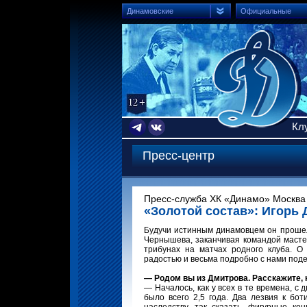
Динамовские
Официальные
Кл
Пресс-центр
Пресс-служба ХК «Динамо» Москва 
«Золотой состав»: Игорь
Будучи истинным динамовцем он прошел
Чернышева, заканчивая командой масте
трибунах на матчах родного клуба. О
радостью и весьма подробно с нами под
— Родом вы из Дмитрова. Расскажите, 
— Началось, как у всех в те времена, с 
было всего 2,5 года. Два лезвия к бо