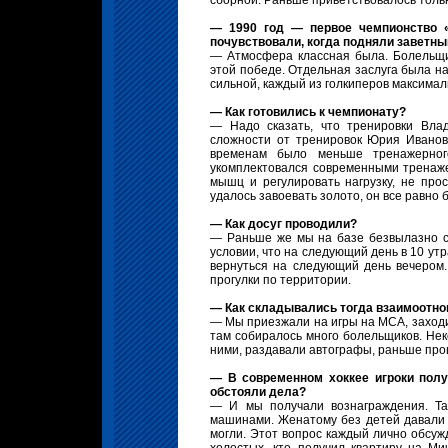
сборной. Раньше приветствовалось тольк
— 1990 год — первое чемпионство «
почувствовали, когда подняли заветны
— Атмосфера классная была. Болельщик
этой победе. Отдельная заслуга была н
сильной, каждый из голкиперов максима
— Как готовились к чемпионату?
— Надо сказать, что тренировки Вла
сложности от тренировок Юрия Иванов
временам было меньше тренажерно
укомплектовался современными тренаж
мышц и регулировать нагрузку, не про
удалось завоевать золото, он все равно
— Как досуг проводили?
— Раньше же мы на базе безвылазно си
условии, что на следующий день в 10 ут
вернуться на следующий день вечером.
прогулки по территории.
— Как складывались тогда взаимоотн
— Мы приезжали на игры на МСА, заходили
там собиралось много болельщиков. Не
ними, раздавали автографы, раньше про
— В современном хоккее игроки полу
обстояли дела?
— И мы получали вознаграждения. Та
машинами. Женатому без детей давали о
могли. Этот вопрос каждый лично обсуж