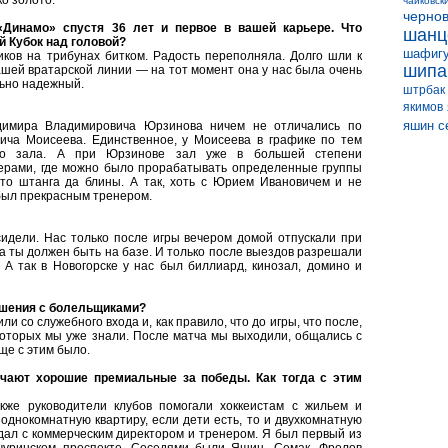
о золото.
чайковск
черно
Динамо» спустя 36 лет и первое в вашей карьере. Что
шанц
й Кубок над головой?
шафиг
ов на трибунах битком. Радость переполняла. Долго шли к
шипа
ашей вратарской линии — на тот момент она у нас была очень
льно надежный.
штрбак
якимов
яшин с
димира Владимировича Юрзинова ничем не отличались по
ича Моисеева. Единственное, у Моисеева в графике по тем
го зала. А при Юрзинове зал уже в большей степени
ерами, где можно было прорабатывать определенные группы
сто штанга да блины. А так, хоть с Юрием Ивановичем и не
 был прекрасным тренером.
дели. Нас только после игры вечером домой отпускали при
ра ты должен быть на базе. И только после выездов разрешали
 А так в Новогорске у нас был биллиард, кинозал, домино и
ошения с болельщиками?
 со служебного входа и, как правило, что до игры, что после,
которых мы уже знали. После матча мы выходили, общались с
ще с этим было.
чают хорошие премиальные за победы. Как тогда с этим
кже руководители клубов помогали хоккеистам с жильем и
днокомнатную квартиру, если дети есть, то и двухкомнатную
дал с коммерческим директором и тренером. Я был первый из