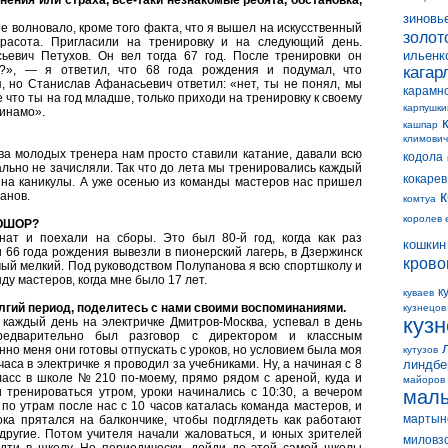
нения или страха, все-таки незнакомые ребята, обстановка,
зиновь
е волновало, кроме того факта, что я вышел на искусственный
золот
красота. Пригласили на тренировку и на следующий день.
ильенк
евич Петухов. Он вел тогда 67 год. После тренировки он
е?», — я ответил, что 68 года рождения и подумал, что
кагар
, но Станислав Афанасьевич ответил: «нет, ты не понял, мы
карамн
 что ты на год младше, только приходи на тренировку к своему
карпушки
Динамо».
кашпар
климович
ва молодых тренера нам просто ставили катание, давали всю
кодола
льно не зачисляли. Так что до лета мы тренировались каждый
кокарев
 на каникулы. А уже осенью из команды мастеров нас пришел
анов.
комтуа
королев 
ДЮШОР?
ат и поехали на сборы. Это был 80-й год, когда как раз
кошкин
 66 года рождения вывезли в пионерский лагерь, в Дзержинск
крово
мый мелкий. Под руководством Полупанова я всю спортшколу и
у мастеров, когда мне было 17 лет.
к
куваев
лгий период, поделитесь с нами своими воспоминаниями.
кузнецов
куз
каждый день на электричке Дмитров-Москва, успевал в день
предварительно был разговор с директором и классным
нно меня они готовы отпускать с уроков, но условием была моя
кутузов
аса в электричке я проводил за учебниками. Ну, а начиная с 8
линдбе
ласс в школе № 210 по-моему, прямо рядом с ареной, куда и
майоров
тренироваться утром, уроки начинались с 10:30, а вечером
мал
 по утрам после нас с 10 часов каталась команда мастеров, и
мартын
ока прятался на балкончике, чтобы подглядеть как работают
 другие. Потом учителя начали жаловаться, и юных зрителей
миловз