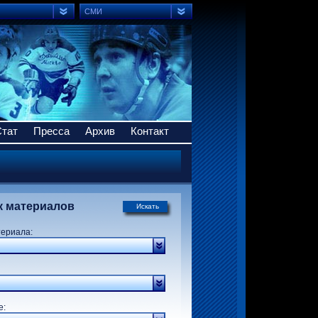
СМИ
Стат
Пресса
Архив
Контакт
к материалов
Искать
териала:
р:
е: