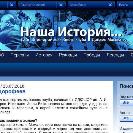
Статистические
Хоккейные
Блоги
уб
Персоны
История
Рекорды
Победы
Легенды
/ 23.03.2018
Поис
 Дорофеев
Вид ма
 всю вертикаль нашего клуба, начиная от СДЮШОР им. А. И.
Все
ров. И сегодня Игоря Витальевича можно нередко увидеть на
 своем интересном, а порой нелегком хоккейном пути он с
елился.
Авто
Все
как пришли в хоккей?
дворового хоккея. Мама с отцом поставили на коньки, когда мне
Издани
тиночкам привязали и вперед! А через год мне достались по