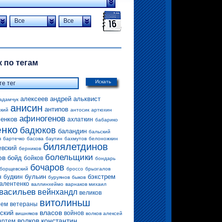
Все
Все
 по тегам
Искать
алексеев андрей
альквист
адамчук
анисин
антипов
ский
антосик
артюхин
афиногенов
енков
ахлаткин
бабарико
енко
бадюков
баландин
бальский
в
бартечко
басова
баутин
бахмутов
белоножкин
билялетдинов
евский
берников
болельщики
ов
бойд
бойков
бондарь
бочаров
борщевский
броссо
брызгалов
бульин
бэкстрем
н
будкин
буруянов
быков
алентенко
валлинхеймо
варнаков михаил
васильев
вейнхандл
великов
витолиньш
рем
ветераны
власов
ский
войнов
вишняков
волков алексей
волков константин
артем