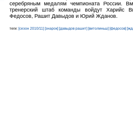
серебряным медалям чемпионата России. Вм
тренерский штаб команды войдут Харийс В
Федосов, Рашит Давыдов и Юрий Жданов.
теги:
[сезон 2010/11]
[знарок]
[давыдов рашит]
[витолиньш]
[федосов]
[жд