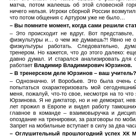
матча, потом жалеешь об этой словесной гор
ничего нельзя. Игроки сборной России возмутил
что потом общения с Артуром уже не было…
– Вы помните момент, когда сами решили ста
– Это происходит не вдруг. Вот представьте,
физкультуры и… о чем же думаешь?! Явно не о
физкультуры работать. Следовательно, дум
тренером. Но кажется, что до этого далеко: еще
давно думал. И старался анализировать для с
работает
Владимир Владимирович Юрзинов.
– В тренерском деле Юрзинов – ваш учитель
– Однозначно. И Воробьев. Это была очень с
попытаться охарактеризовать мой сегодняшни
меня, пожалуй, что-то свое, несмотря на то что
Юрзинова. Я не диктатор, но и не демократ, нев
лет прожил в Европе и видел работу тамошни
главное в команде – взаимовыручка и дисци
опоздание на тренировки, за разговоры по моби
Запрет на мобильные вступает в силу за два час
– Оглушительный прошлогодний успех ХК 