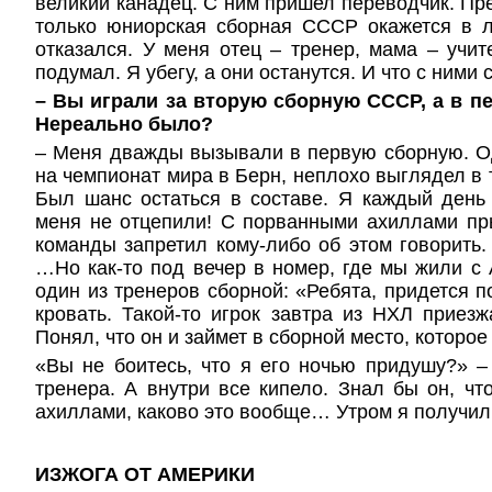
великий канадец. С ним пришел переводчик. Пре
только юниорская сборная СССР окажется в л
отказался. У меня отец – тренер, мама – учит
подумал. Я убегу, а они останутся. И что с ними
– Вы играли за вторую сборную СССР, а в п
Нереально было?
– Меня дважды вызывали в первую сборную. О
на чемпионат мира в Берн, неплохо выглядел в 
Был шанс остаться в составе. Я каждый день
меня не отцепили! С порванными ахиллами пр
команды запретил кому-либо об этом говорить.
…Но как-то под вечер в номер, где мы жили с
один из тренеров сборной: «Ребята, придется п
кровать. Такой-то игрок завтра из НХЛ приезж
Понял, что он и займет в сборной место, которое
«Вы не боитесь, что я его ночью придушу?» –
тренера. А внутри все кипело. Знал бы он, чт
ахиллами, каково это вообще…
Утром я получил
ИЗЖОГА ОТ АМЕРИКИ