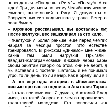
переодеться. «Поедешь в Ригу?». «Поеду!». А са
ждет! Три дня меня по всему Челябинску искали
самолет, вылетавший в Ригу. Я документы 
Вооруженных сил подписывал у трапа. Ветер о
рвал бумагу…
– Юрзинов рассказывал, вы достались ем
После желтухи, вес зашкаливал за сто кило.
– Желтухой я болел раньше, еще перед чемпи
набрал за месяцы простоя. Это естестве
тренировался. В рижском «Динамо» мне жизнь
Какие там были нагрузки! Прыгал
двадцатикилограммовыми дисками через барье
своим ребятам говорю об этом, они не верят, д
мы вставали с постели, шатаясь, и не понимали
утро, то ли день, то ли вечер. Как в бреду шли в
– А вот еще одна история: в «Комсомолке
письмо про вас за подписью Анатолия Тарасо
– Что-то припоминаю. Я думаю, Анатолий Вла
имел, кто такой Знарок и в чем он провинился
талантливой молодежи. Его попросили «н