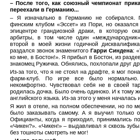
– После того, как союзный чемпионат прик
переехали в Германию...
– Я изначально в Германию не собирался. 
финским клубом «Эссет» из Пори, но оказался
эпицентре грандиозной драки, в которую ок
арбитры, в том числе один «международник
второй в моей жизни годичной дисквалифик
раздался звонок знаменитого
Гарри Синдена
: 
ко мне, в Бостон!». Я прибыл в Бостон, из разд
знакомец Ружичка.
Обнялись, похлопали друг др
Из-за того, что я не стоял на драфте, я мог пон
фарм-клуб. По игре все было нормально.
некомфортно. Чувствовал себя не в своей та
родилась дочка. Было очень одиноко. И к тому 
английского языка.
Из-за этого у меня началась 
Я жил в отеле, на полном обеспечении, но по м
было заказывать самому. А я выучил только о
Официанты, когда я приходил, принимались п
«Чикен?». «Чикен!» – выдавливал я сквозь зубы
без тошноты смотреть не мог!