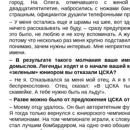
город. На Олега, отмечавшего с женой
двадцатипятилетие, набросились с ножами ба
страшным, официанток душили телефонными п
– У меня остались еще и шрамы на шее, вот зде
ничего рассказывать не буду, – сразу предупре
это было, не люблю и не хочу вспоминать. А жу
потому что несколько раз меня крупно подставил
понимаю, зачем нужны интервью. Мне неприятна
имени.
– В результате такого молчания ваше им
домыслов. Легенды ходят и о начале вашей к
«зеленым» юниором вы отказали ЦСКА?
– Не я. Отказывался за меня мой отец. А я в 
беспрекословно. Отец сказал: «В ЦСКА т
скамейке. А тебе нужно быть на льду!».
– Разве можно было от предложения ЦСКА от
– Моему отцу удалось. Он был авторитетным 
Я тогда только вернулся с юниорского чемпион
чемпионами. На том чемпионате играли, к слову
стал лучшим бомбардиром, на одно очко обошел 