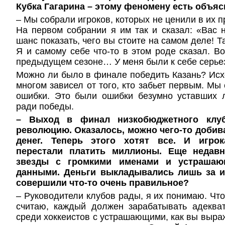
Кубка Гагарина – этому феномену есть объя
– Мы собрали игроков, которых не ценили в их 
На первом собрании я им так и сказал: «Вас 
шанс показать, чего вы стоите на самом деле! Т
Я и самому себе что-то в этом роде сказал. В
предыдущем сезоне… У меня были к себе серье
Можно ли было в финале победить Казань? Исх
многом зависел от того, кто забьет первым. Мы
ошибки. Это были ошибки безумно уставших 
ради победы.
– Выход в финал низкобюджетного клу
революцию. Оказалось, можно чего-то добив
денег. Теперь этого хотят все. И игрок
перестали платить миллионы. Еще недавн
звезды с громкими именами и устрашаю
данными. Деньги выкладывались лишь за им
совершили что-то очень правильное?
– Руководители клубов рады, я их понимаю. Что 
считаю, каждый должен зарабатывать адеква
среди хоккеистов с устрашающими, как вы выра