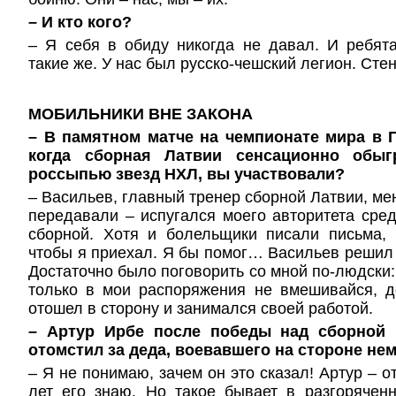
– И кто кого?
– Я себя в обиду никогда не давал. И ребят
такие же. У нас был русско-чешский легион. Сте
МОБИЛЬНИКИ ВНЕ ЗАКОНА
– В памятном матче на чемпионате мира в П
когда сборная Латвии сенсационно обы
россыпью звезд НХЛ, вы участвовали?
– Васильев, главный тренер сборной Латвии, ме
передавали – испугался моего авторитета сре
сборной. Хотя и болельщики писали письма, 
чтобы я приехал. Я бы помог… Васильев решил 
Достаточно было поговорить со мной по-людски:
только в мои распоряжения не вмешивайся, д
отошел в сторону и занимался своей работой.
– Артур Ирбе после победы над сборной 
отомстил за деда, воевавшего на стороне нем
– Я не понимаю, зачем он это сказал! Артур – о
лет его знаю. Но такое бывает в разгорячен