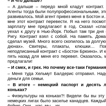
– И что дальше?
– А дальше – передо мной кладут контракт.
Агенты тогда были полупрофессиональными, эт
развивалось. Мой агент привез меня в Бостон и
мне этот контракт перевести. Я на него посмот
зарплату мне предлагают в год. Сказал «спа
уехал к другу в Нью-Йорк. Побыл там три дня 
Ригу. Контракт взял с собой. На память. Дома
сделал музей. Много всего скопилось за долгую
дюнах». Свитеры, плакаты, клюшки… По
неподписанный контракт с «Бостон Брюинз». И к
пять назад для меня его перевел. Оказалось, 
предлагали!
– И смех, и грех. Но почему все-таки Германи
– Меня туда Хельмут Балдерис отправил. Над
деньги для семьи.
– В итоге – немецкий паспорт и десять 
коньках?
– Физкультуры на коньках?! Видели бы вы эту 
немецких лигах было засилье канадцев.
Каждый
бойню. Они – нас, мы – их.