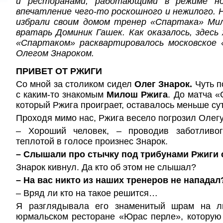
и ресторанами, работающими в режиме но
впечатление чего-то роскошного и нежилого.
избрали своим домом тренер «Спартака» Ми
вратарь Доминик Гашек. Как оказалось, здесь
«Спартаком» расквартировалось московское 
Олегом Знароком.
ПРИВЕТ ОТ РЖИГИ
Со мной за столиком сидел
Олег Знарок.
Чуть п
с каким-то знакомым
Милош Ржига
. До матча «
который Ржига проиграет, оставалось меньше сут
Проходя мимо нас, Ржига весело погрозил Олег
– Хороший человек, – проводив заботливог
теплотой в голосе произнес Знарок.
– Слышали про стычку под трибунами Ржиги
Знарок кивнул. Да кто об этом не слышал?
– На вас никто из наших тренеров не нападал
– Вряд ли кто на такое решится…
Я разглядывала его знаменитый шрам на л
юрмальском ресторане «Юрас перле», которую