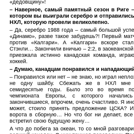
«дедовщину»!
– Наверное, самый памятный сезон в Риге 
котором вы выиграли серебро и отправились
НХЛ, которую провели великолепно.
– Да, серебро 1988 года – самый большой успе
«Динамо», разве такое забудешь?! Первый ма
против «Калгари». А «Калгари» вскоре ста
Стэнли… Закончили вничью – 2:2, в заокеанской
приезжала истинно канадская команда, игр
хоккей.
– Думаю, канадцам понравился и нападающий
– Понравился или нет – не знаю, но играл непл
не одну шайбу. Сбежать же в НХЛ мне 
семидесятые годы. Было это во время по
чемпионата Европы, с которого начались
закончившиеся, впрочем, очень счастливо. Я ин
может, стоило принять предложение ЦСКА? 
ворота в сборную… Но что бог ни делает, все
встретил свою будущую жену…
А что до побега за океан, то со мной разговар