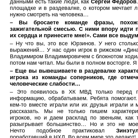
данными есть такие люди, как
Сергей Федоров
площадке и в раздевалке, о котором мечтает л
нужно смотреть на человека…
– Вы бросаете команде фразы, похо
зажигательной смесью. С ними впору идти 
их сердца и принесите мне!». Сами все выду
– Ну что вы, это все Юрзинов. У него столь
выражений… У нас один игрок в рижском «Дина
Владимиром Владимировичем с блокнотом ходил
потом нам читал. Мы были в полном восторге. Я
– Еще вы вывешиваете в раздевалке характ
игрока из команды соперников, где отме
человеческие слабости…
– Это появилось в ХК МВД только перед 
информацию, обрабатываем. Ребята помогают. 
кем-то вместе играли или их друзья играли и м
рассказать. Мы не только пишем характери
игроков, но и даем расклад по звеньям, как
разыгрывает большинство… Но и это не мое 
Нечто подобное практиковал
Зинэт
поработавший в НХЛ. Во всем мире это делают!