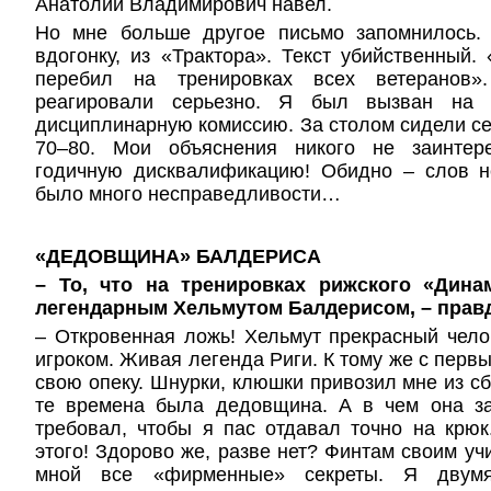
Анатолий Владимирович навел.
Но мне больше другое письмо запомнилось.
вдогонку, из «Трактора». Текст убийственный. 
перебил на тренировках всех ветеранов»
реагировали серьезно. Я был вызван на 
дисциплинарную комиссию. За столом сидели се
70–80. Мои объяснения никого не заинтер
годичную дисквалификацию! Обидно – слов н
было много несправедливости…
«ДЕДОВЩИНА» БАЛДЕРИСА
– То, что на тренировках рижского «Дина
легендарным Хельмутом Балдерисом, – прав
– Откровенная ложь! Хельмут прекрасный чел
игроком. Живая легенда Риги. К тому же с перв
свою опеку. Шнурки, клюшки привозил мне из сбо
те времена была дедовщина. А в чем она з
требовал, чтобы я пас отдавал точно на крю
этого! Здорово же, разве нет? Финтам своим уч
мной все «фирменные» секреты. Я двум