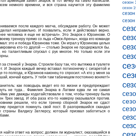
гол армейцам забил Знарок. В тот вечер на табло написали:
сезон 
всем немного времени, и вся страна научится эту фамилию
сезон 1
сезон
сезон
аниваемся после каждого матча, обсуждаем работу. Он может
сез
сделал неправильно. И похвалить, если я действовал верно.
нее человека я еще не встречал». Это Знарок о Юрзинове. О
сез
воему тренеру прямо со льда «Омск-Арены», когда его команде
имал: это и победа Юрзинова тоже. Он играл у Юрзинова целых
сез
мировича кто-то другой — столько Знарок не продержался бы.
но талантливым спускал с рук многое. Но только если эти
сез
орны.
сез
за стенкой у Знарка. Строили базу так, что вытяжка в туалете
т. И Знарок каждый вечер вставал потихонечку с сигаретой и
е-то полгода, и Юрзинов наконец-то спросил: «А кто у меня за
сез
шай, кончай курить. У тебя там табачищем постоянно воняет!»
сез
нитель: как поводырь ведет его по жизни и предупреждает
нуть не туда... Фамилия Знарка в Латвии едва ли не самая
сезо
ейма уже дважды ходатайствовали о том, чтобы тренеру была
 Трех звезд. И оба раза кто-то наверху оказывался против.
сезо
овники решили, что если тренер сборной Знарок не сдаст
ему придется покинуть свой пост. В разгоревшийся скандал
сезо
 страны Валдису Затлерсу, который призвал заботиться о
сез
обами.
сез
сез
ся найти ответ на вопрос: должен ли журналист, оказавшийся в