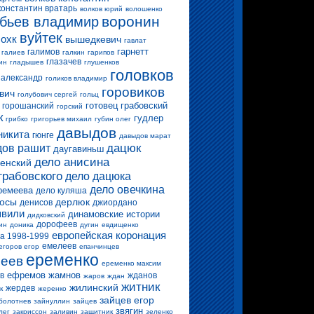
константин вратарь
волков юрий
волошенко
воронин
бьев владимир
вуйтек
 охк
вышедкевич
гавлат
гарнетт
галимов
галиев
галкин
гарипов
глазачев
ин
гладышев
глушенков
головков
 александр
голиков владимир
горовиков
вич
голубович сергей
гольц
готовец
грабовский
горошанский
горский
к
гудлер
грибко
григорьев михаил
губин олег
давыдов
никита
гюнге
давыдов марат
дацюк
ов рашит
даугавиньш
дело анисина
енский
грабовского
дело дацюка
дело овечкина
ремеева
дело куляша
росы
дерлюк
денисов
джиордано
вили
динамовские истории
дидковский
дорофеев
ин
доника
дугин
евдищенко
европейская коронация
а 1998-1999
емелеев
егоров егор
епанчинцев
еременко
еев
еременко максим
ефремов
жамнов
в
жданов
жаров
ждан
житник
жилинский
жердев
к
жеренко
зайцев егор
болотнев
зайнуллин
зайцев
звягин
лег
закриссон
заливин
защитник
зеленко