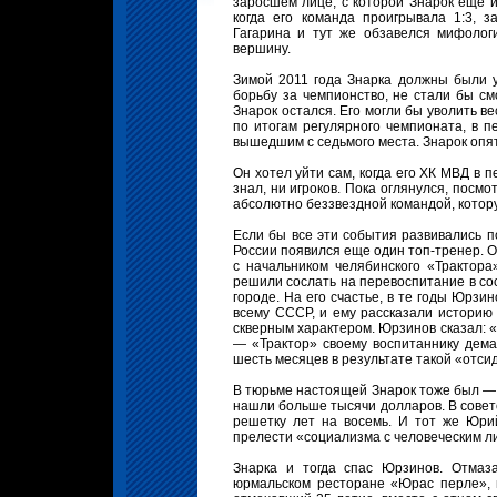
заросшем лице, с которой Знарок еще 
когда его команда проигрывала 1:3, з
Гагарина и тут же обзавелся мифологи
вершину.
Зимой 2011 года Знарка должны были у
борьбу за чемпионство, не стали бы см
Знарок остался. Его могли бы уволить в
по итогам регулярного чемпионата, в 
вышедшим с седьмого места. Знарок опят
Он хотел уйти сам, когда его ХК МВД в 
знал, ни игроков. Пока оглянулся, посмо
абсолютно беззвездной командой, котору
Если бы все эти события развивались по
России появился еще один топ-тренер. Он
с начальником челябинского «Трактора»
решили сослать на перевоспитание в со
городе. На его счастье, в те годы Юрз
всему СССР, и ему рассказали историю 
скверным характером. Юрзинов сказал: «
— «Трактор» своему воспитаннику дема
шесть месяцев в результате такой «отсид
В тюрьме настоящей Знарок тоже был — п
нашли больше тысячи долларов. В совет
решетку лет на восемь. И тот же Юри
прелести «социализма с человеческим л
Знарка и тогда спас Юрзинов. Отмаза
юрмальском ресторане «Юрас перле», 