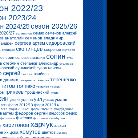
он 2022/23
он 2023/24
сезон 2025/26
н 2024/25
2026/27
семак
семенов алексей
селиванов
ов анатолий
семенов владимир
сергеев артем
сидоровский
 андрей
скопинцев
скоренов
а
синицын
скугарев
сопин
соин
ев
соловьев максим
стаин
стеблин
степанов александр
в
столяров
ковский
сушинский
сушко максим
о сергей
тамбиев
сысоев
терещенко
в даниил
татаринов
темерев
титов
толпеко
томилов
томкин
тринеев
трощинский
ов
тузик
кин
уил
умарк
угаров
уваров
уланов
фарм 2012/13
фарм 2013/14
10/11
15/16
фарм 2020/21
фарм 2024/25
фахрутдинов
федоров сергей
в артем
федоров федор
фисенко
филиппов
фроликов
хабибулин
харчук
харитонов
в
харью
хомутов
хк цска
ен
цветков
цск ввс
чемпионы
чаянек