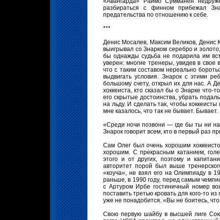
«Авангарда» Раймо Сумманен недруж
разбираться с финном прибежал Зна
предательства по отношению к себе.
***
Денис Мосалев, Максим Великов, Денис Ко
выигрывал со Знарком серебро и золото,
бы однажды судьба не подарила им вст
уверен: многие тренеры, увидев в свое 
что с таким составом нереально боротьс
выдвигать условия. Знарок с этими ре
большому счету, открыл их для нас. А Д
хоккеиста, кто сказал бы о Знарке что-т
его скрытые достоинства, убрать подаль
на льду. И сделать так, чтобы хоккеисты
мне казалось, что так не бывает. Бывает.
«Среди ночи позвони — где бы ты ни на
Знарок говорит всем, кто в первый раз пр
Сам Олег был очень хорошим хоккеистом
хорошим. С прекрасным катанием, гол
этого и от других, поэтому и капитан
авторитет порой был выше тренерского
«коуча», не взял его на Олимпиаду в 19
раньше, в 1990 году, перед самым чемпи
с Артуром Ирбе гостиничный номер во
поставить третью кровать для кого-то из
уже не понадобится. «Вы не боитесь, что
Свою первую шайбу в высшей лиге Союз