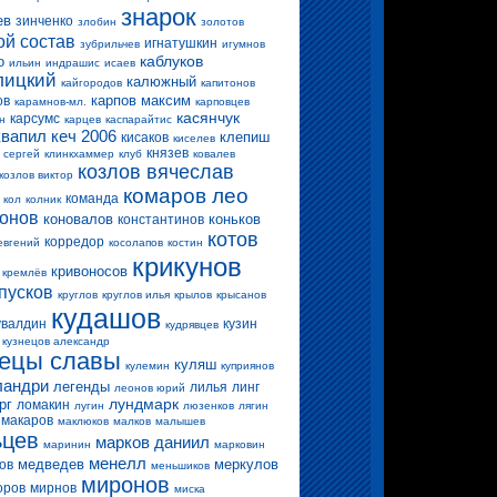
знарок
ев
зинченко
злобин
золотов
ой состав
игнатушкин
зубрильчев
игумнов
каблуков
о
ильин
индрашис
исаев
лицкий
калюжный
кайгородов
капитонов
карпов максим
ов
карамнов-мл.
карповцев
касянчук
карсумс
н
карцев
каспарайтис
квапил
кеч 2006
клепиш
кисаков
киселев
князев
 сергей
клинкхаммер
клуб
ковалев
козлов вячеслав
козлов виктор
комаров лео
команда
кол
колник
конов
коновалов
коньков
константинов
котов
корредор
евгений
косолапов
костин
крикунов
кривоносов
кремлёв
пусков
круглов
круглов илья
крылов
крысанов
кудашов
увалдин
кузин
кудрявцев
кузнецов александр
нецы славы
куляш
кулемин
куприянов
ландри
легенды
лилья
линг
леонов юрий
лундмарк
рг
ломакин
лугин
люзенков
лягин
макаров
маклюков
малков
малышев
ьцев
марков даниил
маринин
марковин
менелл
медведев
меркулов
ов
меньшиков
миронов
оров
мирнов
миска