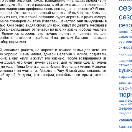
 то землетрясение, пожар, наводнение, — спасать людей? Или
амеру, чтобы потом рассказать об этом с экрана телевизора?
сез
превалирования профессионального над человеческим? Я пока
 вопросы. Это очень серьезный моральный выбор, это большая
сез
х из них, кто в такой ситуации будет держать в руках камеру.
 мире тренеров он тоже известен. Зачастую они вынуждены в
сезо
ью. Они редко видят своих близких, живут по девять месяцев в
абота накладывает отпечаток на всю их жизнь и образ мыслей.
сезон 
. Людям со стороны это трудно понять и принять, но для
семен
работа, на втором — работа. И на третьем. Дальше — семья и
сергеев
выбор нормален.
сикьюр
ей, любимая работа, но дороже и важнее семьи для него нет
ему хорошо. Жена Илона, дочери Валерия и Алиса, родители,
слепыш
бит, а они жили и живут его жизнью. После возвращения из
старико
н думал, что будет нужен стране, для которой сделал очень
стржал
о не ждал. Тогда Олега спасла Илона. Вернула к жизни. А значит
сушк
можности он мчится из Москвы в Ригу. В свой дом недалеко от
ый музей. Медали, фотографии, хоккейные свитеры и так и не
тарасо
...
тимошин
трефил
тюр
фарм 20
фарм 20
федоро
федосов
хавано
хиетан