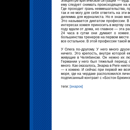
эпицентре критической ситуации — будь
ему следует снимать происходящее на к
Где проходит грань невмешательства, 
так и не могу для себя ответить на эти
дилемма для журналиста. Но я знаю многи
Это называется диктатом профессии. В
интересах хоккея приносить в жертву сем
году вдали от дома, но главное — эта р
24 часа в сутки они думают о хоккее
большинства тренеров на первом месте 
все остальное. В этой профессии такой 
У Олега по-другому. У него много друз
ничего. Это крепость, внутри которой 
живущие в Челябинске. Он нежно их лю
Германии у него был тяжелый период: о
много. Как оказалось, Знарка в Риге никт
— к хоккею. И сейчас при первой же воз
моря, где на чердаке расположился личн
подписанный контракт с «Бостон Брюинз»
теги:
[знарок]