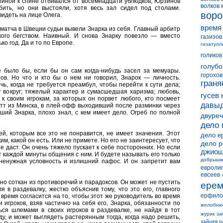
пиной к спине отбивался от восемнадцати ублюдков, Юрзинов
волков 
бить, но они выстояли, хотя весь зал сидел под столами.
воро
видеть на лице Олега.
время
матча в Швеции судьи вывели Знарка из себя. Главный арбитр
кого бегством. Наивный. И снова Знарку повезло — вместо
газизов
о год. Да и то по Европе.
гизатулл
голиков
голубо
 было бы, если бы он сам когда-нибудь засел за мемуары.
горохов
ов. Но что и кто бы о нем ни говорил, Знарок — личность.
граня
ь, когда не требуется преамбул, чтобы перейти к сути дела;
 вокруг; тяжелый характер и сумасшедшая харизма; любовь,
гусев 
к своим игрокам, за которых он порвет любого, кто посмеет
давыд
тт из Минска, в плей-офф выходивший после разминки через
ший Знарка, плохо знал, с кем имеет дело. Огреб по полной
двуреч
дело 
ей, которым все это не понравится, не имеет значения. Этот
дело е
им, какой он есть. Или не примете. Но его не заинтересует, что
дело 
е даст. Он очень тяжело пускает к себе посторонних. Но если
джиош
от каждой минуты общения с ним. И будете называть его только
добрышк
ненужная условность и излишний пафос. И он запретит вам
евролиг
евсеев
ьно соткан из противоречий и парадоксов. Он может не пустить
ерем
 в раздевалку, жестко объяснив тому, что это его, главного
ерфило
 время согласится на то, чтобы этот же руководитель во время
игроков, взяв частично на себя его, Знарка, обязанности по
желобню
ся шлемами в своих игроков в раздевалке, не найдя в тот
журик
за
у, и может выглядеть растерянным тогда, когда надо решить,
зайцев о