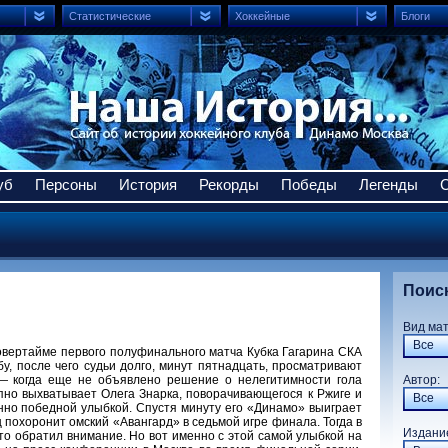
Статистические
Хоккейные
Блоги
уб
Персоны
История
Рекорды
Победы
Легенды
Поис
Вид ма
Все
 овертайме первого полуфинального матча Кубка Гагарина СКА
, после чего судьи долго, минут пятнадцать, просматривают
 — когда еще не объявлено решение о нелегитимности гола
Авто
пно выхватывает Олега Знарка, поворачивающегося к Ржиге и
Все
нно победной улыбкой. Спустя минуту его «Динамо» выиграет
ц похоронит омский «Авангард» в седьмой игре финала. Тогда в
Издани
то обратил внимание. Но вот именно с этой самой улыбкой на