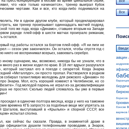
и на пресс-конференции в Москве во время финальной серии,
Все
аявил, что «все только начинается», тренер выиграл Кубок
ческими чертами. Как и все, кто когда-либо поднимался на
Все
волить. Ни в одном другом клубе, который продекларировал
отреть, как тренер проигрывает одиннадцать матчей подряд.
есной того же года, когда «Динамо», ставшее вторым на Западе
первом раунде плей-офф в шести матчах проиграло рижанам,
Поиск
ь остался.
первый год работы остался за бортом плей-офф. «Я ни лиги не
трел — сезон уже закончился». Он остался, чтобы спустя год с
ю никто не воспринимал всерьез, завоевать серебро.
авцин
 иному сценарию, мы, возможно, никогда бы не узнали, что в
андриев
 много раз в жизни ходил по краю. В 18 лет вдрызг разругался
, который застукал его в поезде с сигаретой. Когда Знарка
афанас
седний «Металлург», он просто пропал. Растворился в родном
баб
инов собирал талантливую молодежь для рижского «Динамо» по
баранце
про Знарка. Мол, есть хороший хоккеист в Челябинске, но со
Везите». Год молодой парень не играл из-за дисквалификации
бердич
рша не простил. Сколько людей сломалось бы уже в первые
бирюк
ки»!
борисов
росидел в одиночке полтора месяца, когда у него на таможне
брюкви
ские времена КГБ запросто за подобные вещи мог упрятать за
в
бэнхэм
й Шаталов, выступавший в «Крыльях» и сборной СССР, все
варянов
ицом» испытал сполна.
веннст
л, как сейчас бы сказали. Правда, в знаменитой драке в
вишнев
где официанток душили телефонными проводами, а Знарок,
волков 