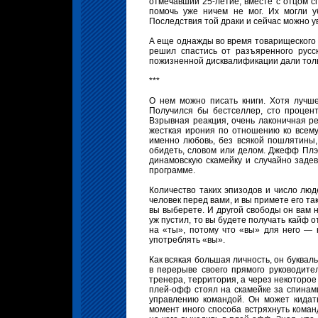
отмечавший 25-летие, вместе с отцом с
помочь уже ничем не мог. Их могли у
Последствия той драки и сейчас можно у
А еще однажды во время товарищеского 
решил спастись от разъяренного русс
пожизненной дисквалификации дали тольк
***
О нем можно писать книги. Хотя лучше
Получился бы бестселлер, сто процент
Взрывная реакция, очень лаконичная реч
жесткая ирония по отношению ко всему
именно любовь, без всякой пошлятины, 
обидеть, словом или делом. Джефф Плэ
динамовскую скамейку и случайно задев
программе.
Количество таких эпизодов и число люд
человек перед вами, и вы примете его так
вы выберете. И другой свободы он вам н
уж пустил, то вы будете получать кайф 
на «ты», потому что «вы» для него — 
употреблять «вы».
Как всякая большая личность, он буквал
в перерыве своего прямого руководителя
тренера, территория, а через некоторое
плей-офф стоял на скамейке за спинами 
управлению командой. Он может кидать
момент иного способа встряхнуть команд