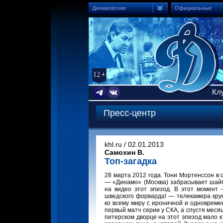
Динамовские
Официальные
Кл
Пресс-центр
khl.ru / 02.01.2013
Самохин В.
Топ-загадка
28 марта 2012 года. Тони Мортенссон в
— «Динамо» (Москва) забрасывает шайбу
на видео этот эпизод. В этот момент
шведского форварда! — телекамера кру
ко всему миру с ироничной и одновреме
первый матч серии у СКА, а спустя меся
питерском дворце на этот эпизод мало к