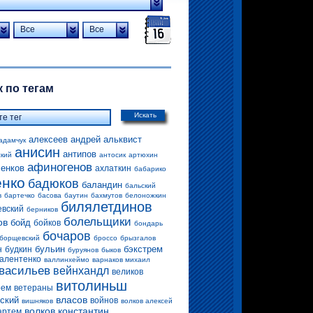
Все
Все
 по тегам
Искать
алексеев андрей
альквист
адамчук
анисин
антипов
ский
антосик
артюхин
афиногенов
енков
ахлаткин
бабарико
енко
бадюков
баландин
бальский
в
бартечко
басова
баутин
бахмутов
белоножкин
билялетдинов
евский
берников
болельщики
ов
бойд
бойков
бондарь
бочаров
борщевский
броссо
брызгалов
бульин
бэкстрем
н
будкин
буруянов
быков
алентенко
валлинхеймо
варнаков михаил
васильев
вейнхандл
великов
витолиньш
рем
ветераны
власов
ский
войнов
вишняков
волков алексей
волков константин
артем