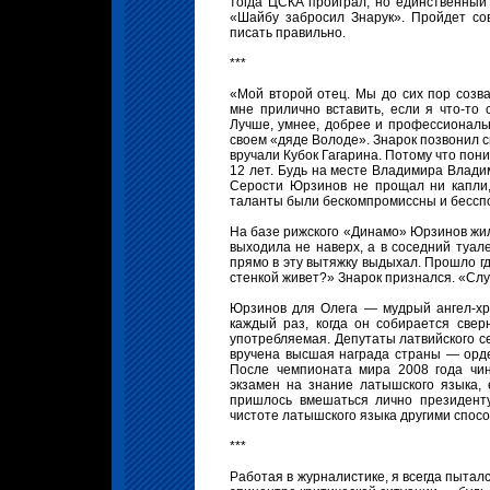
тогда ЦСКА проиграл, но единственный 
«Шайбу забросил Знарук». Пройдет со
писать правильно.
***
«Мой второй отец. Мы до сих пор созв
мне прилично вставить, если я что-то 
Лучше, умнее, добрее и профессиональ
своем «дяде Володе». Знарок позвонил с
вручали Кубок Гагарина. Потому что пон
12 лет. Будь на месте Владимира Влади
Серости Юрзинов не прощал ни капли, 
таланты были бескомпромиссны и бессп
На базе рижского «Динамо» Юрзинов жил 
выходила не наверх, а в соседний туале
прямо в эту вытяжку выдыхал. Прошло гд
стенкой живет?» Знарок признался. «Слу
Юрзинов для Олега — мудрый ангел-хра
каждый раз, когда он собирается свер
употребляемая. Депутаты латвийского с
вручена высшая награда страны — орден
После чемпионата мира 2008 года чин
экзамен на знание латышского языка, 
пришлось вмешаться лично президенту
чистоте латышского языка другими спос
***
Работая в журналистике, я всегда пытал