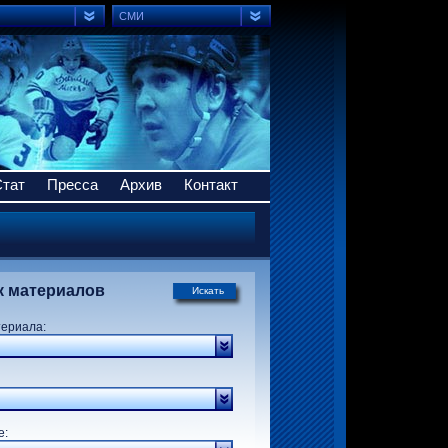
СМИ
Стат
Пресса
Архив
Контакт
к материалов
Искать
териала:
р:
е: