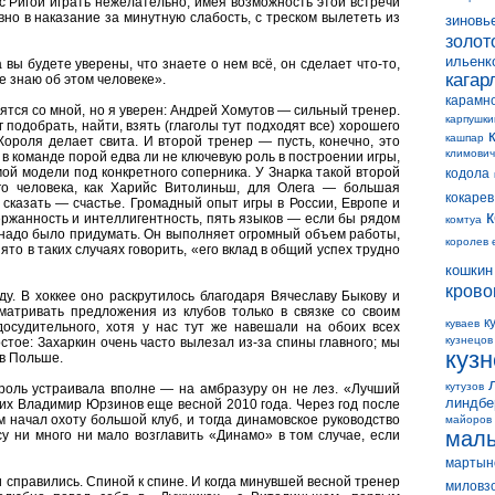
 с Ригой играть нежелательно, имея возможность этой встречи
овно в наказание за минутную слабость, с треском вылететь из
зиновь
золот
ильенк
а вы будете уверены, что знаете о нем всё, он сделает что-то,
кагар
не знаю об этом человеке».
карамн
сятся со мной, но я уверен: Андрей Хомутов — сильный тренер.
карпушки
 подобрать, найти, взять (глаголы тут подходят все) хорошего
кашпар
Короля делает свита. И второй тренер — пусть, конечно, это
климович
 в команде порой едва ли не ключевую роль в построении игры,
ой модели под конкретного соперника. У Знарка такой второй
кодола
ого человека, как Харийс Витолиньш, для Олега — большая
кокарев
сказать — счастье. Громадный опыт игры в России, Европе и
ержанность и интеллигентность, пять языков — если бы рядом
комтуа
 надо было придумать. Он выполняет огромный объем работы,
королев 
ято в таких случаях говорить, «его вклад в общий успех трудно
кошкин
крово
ду. В хоккее оно раскрутилось благодаря Вячеславу Быкову и
атривать предложения из клубов только в связке со своим
к
куваев
досудительного, хотя у нас тут же навешали на обоих всех
кузнецов
тое: Захаркин очень часто вылезал из-за спины главного; мы
куз
 в Польше.
кутузов
 роль устраивала вполне — на амбразуру он не лез. «Лучший
линдбе
них Владимир Юрзинов еще весной 2010 года. Через год после
ом начал охоту большой клуб, и тогда динамовское руководство
майоров
мал
у ни много ни мало возглавить «Динамо» в том случае, если
мартын
 справились. Спиной к спине. И когда минувшей весной тренер
миловз