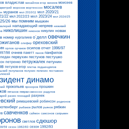
ов владислав
моисеев
михайлов егор
михеев
мосалев
 дмитрий
морозов
мортенссон
муранов
мхл 2020/21
ин
мхл 2010/11
21/22
мхл 2023/24
мхл 2022/23
мхл 2024/25
мы помним
25/26
мышкин
нападающий
непряев
валерий
ниживий
николишин
новак
никулин
ов
никонов
овечкин
о`делл
в
номер
нургалиев
ожиганов
ореховский
олефир
ин
осипов
отчет 1996/97
орлов
орчаков
очнев
панфилов
997/98
пакетт
панов
первухин
пестунов
пестушко
педан
петружалек
петунин
сон
петренко
ов
петухов егор
плетка
подшендялов
ьский
полупанов
полухин
попихин
поставнин
алексей
зидент динамо
прокопьев
прошкин
ский
прохоров
ков
пятанов
пяярви-свенссон
радулов
рахунек
ндрей
разин геннадий
вский
римашевский
робинсон
родионов
ротенберг
рябкин
рылов
рыбаков
рьянов
савченков
ев
саймон
самсонов
сапрыкин
ронов
сдюшор
светлов
сезон 1992/93
58/59
сезон 1982/83