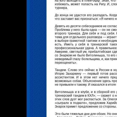
на кого выходить в плей-офф. Зная, что
избежать, может попасть на Ригу. И, сл
турнира.
До конца не удастся его разгадать. Когд
что заставит вас признаться: «Я ничего 
Девять из десяти собеседников не согла
Проблема у него была одна — он не смог
второго тренера. Для себя и под себя. 
тема для отдельного разговора — играет
в выборе грамотной тактики и необходим
есть. Иметь у себя в тренерской так
профессиональная удача. А правильнее 
Америке, светлый ум, прибалтийская сд
со Знарком не было Витолиньша, то его
невидимый глазу болельщика, и, как прин
переоценить».
Тандем. Слово это сейчас в России в хо
Игорю Захаркину — первый готов рассм
ассистентом. И в этом нет ничего пре
возможных собак. Объяснение здесь прос
не привыкли к такому. И оказался в итоге
Витолиньша и в клубе, и в сборной его
тренерский тандем в КХЛ», — скажет о 
этих слов дуэт мог распасться. За Олег
«сыграло в подкате», предложив Харийс
Знарок примет предложение со стороны.
Это были тяжелые дни для обоих. Но они