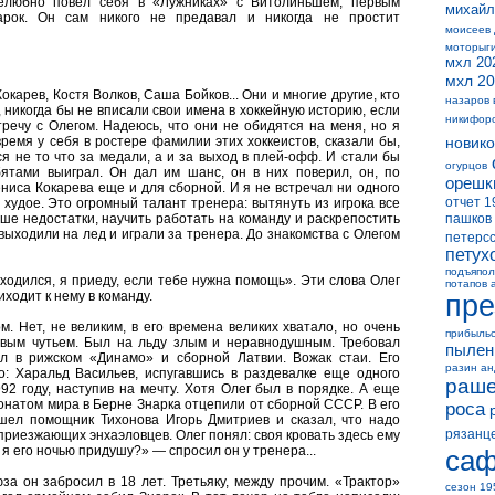
елюбно повел себя в «Лужниках» с Витолиньшем, первым
михайл
рок. Он сам никого не предавал и никогда не простит
моисеев
моторыг
мхл 20
мхл 20
карев, Костя Волков, Саша Бойков... Они и многие другие, кто
назаров 
 никогда бы не вписали свои имена в хоккейную историю, если
никифор
речу с Олегом. Надеюсь, что они не обидятся на меня, но я
время у себя в ростере фамилии этих хоккеистов, сказали бы,
новико
я не то что за медали, а и за выход в плей-офф. И стали бы
огурцов
бятами выиграл. Он дал им шанс, он в них поверил, он, по
орешк
ениса Кокарева еще и для сборной. И я не встречал ни одного
отчет 1
о худое. Это огромный талант тренера: вытянуть из игрока все
ше недостатки, научить работать на команду и раскрепостить
пашков
 выходили на лед и играли за тренера. До знакомства с Олегом
петерс
петух
подъяпол
ходился, я приеду, если тебе нужна помощь». Эти слова Олег
потапов 
иходит к нему в команду.
пре
. Нет, не великим, в его времена великих хватало, но очень
прибыль
евым чутьем. Был на льду злым и неравнодушным. Требовал
пылен
ил в рижском «Динамо» и сборной Латвии. Вожак стаи. Его
разин а
: Харальд Васильев, испугавшись в раздевалке еще одного
раше
92 году, наступив на мечту. Хотя Олег был в порядке. А еще
онатом мира в Берне Знарка отцепили от сборной СССР. В его
роса
шел помощник Тихонова Игорь Дмитриев и сказал, что надо
рязанц
 приезжающих энхаэловцев. Олег понял: своя кровать здесь ему
 я его ночью придушу?» — спросил он у тренера...
саф
а он забросил в 18 лет. Третьяку, между прочим. «Трактор»
сезон 19