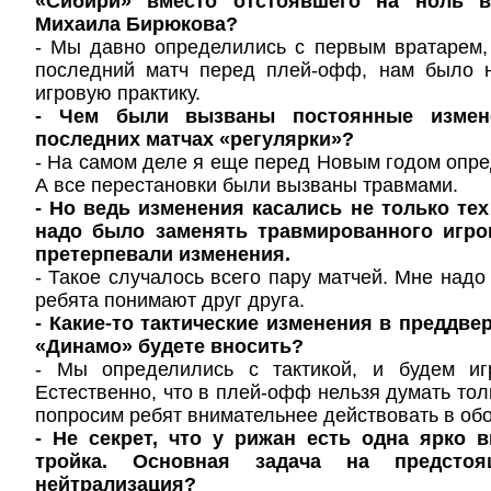
«Сибири» вместо отстоявшего на ноль 
Михаила Бирюкова?
- Мы давно определились с первым вратарем,
последний матч перед плей-офф, нам было 
игровую практику.
- Чем были вызваны постоянные измен
последних матчах «регулярки»?
- На самом деле я еще перед Новым годом опре
А все перестановки были вызваны травмами.
- Но ведь изменения касались не только тех
надо было заменять травмированного игро
претерпевали изменения.
- Такое случалось всего пару матчей. Мне надо
ребята понимают друг друга.
- Какие-то тактические изменения в преддве
«Динамо» будете вносить?
- Мы определились с тактикой, и будем иг
Естественно, что в плей-офф нельзя думать тол
попросим ребят внимательнее действовать в об
- Не секрет, что у рижан есть одна ярко 
тройка. Основная задача на предст
нейтрализация?