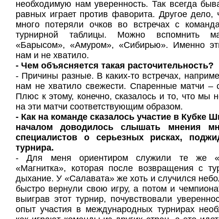
необходимую нам уверенность. Так всегда быва
равных играет против фаворита. Другое дело,
много потеряли очков во встречах с команд
турнирной таблицы. Можно вспомнить м
«Барысом», «Амуром», «Сибирью». Именно эт
нам и не хватило.
- Чем объясняется такая расточительность?
- Причины разные. В каких-то встречах, наприм
нам не хватило свежести. Спаренные матчи – 
Плюс к этому, конечно, сказалось и то, что мы 
на эти матчи соответствующим образом.
- Как на команде сказалось участие в Кубке 
началом доводилось слышать мнения мн
специалистов о серьезных рисках, поджи
турнира.
- Для меня ориентиром служили те же 
«Магнитка», которая после возвращения с ту
дыхание. У «Салавата» же хоть и случился небо
быстро вернули свою игру, а потом и чемпиона
выиграв этот турнир, почувствовали увереннос
опыт участия в международных турнирах необ