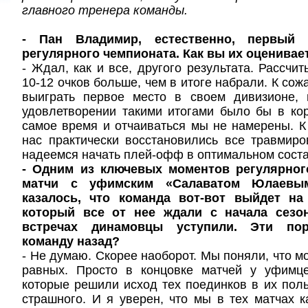
главного тренера команды.
- Пан Владимир, естественно, первый 
регулярного чемпионата. Как вы их оценивае
- Ждал, как и все, другого результата. Рассчи
10-12 очков больше, чем в итоге набрали. К со
выиграть первое место в своем дивизионе, 
удовлетворении такими итогами было бы в ко
самое время и отчаиваться мы не намерены. 
нас практически восстановились все травмир
надеемся начать плей-офф в оптимальном соста
- Одним из ключевых моментов регулярног
матчи с уфимским «Салаватом Юлаевы
казалось, что команда вот-вот выйдет на
который все от нее ждали с начала сезо
встречах динамовцы уступили. Эти пор
команду назад?
- Не думаю. Скорее наоборот. Мы поняли, что м
равных. Просто в концовке матчей у уфимц
которые решили исход тех поединков в их польз
страшного. И я уверен, что мы в тех матчах к