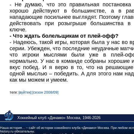
- Не думаю, что это правильная постановка 
хорошо действуют в большинстве, а в ра
нападающие посильнее выглядят. Поэтому главн
действовать при розыгрыше большинства в
ключе.
- Что ждать болельщикам от плей-офф?
- Надеюсь, такой игры, которая была у нас во 
серии. Убежден, что последние неудачные матчи
что игроки мыслями были уже в плей-офф
нормально. У нас в команде собраны хорошие и
вкус побед. И я верю в то, что на решающи
одной мыслью – победить. А для этого нам надо
как мы можем и умеем.
теги:
[вуйтек]
[сезон 2008/09]
Хоккейный клуб «Динамо» Москва, 1946-2026
Наша история… – сайт об истории хоккейного клуба «Динамо» Москва. При любом исп
history.ru обязательны.