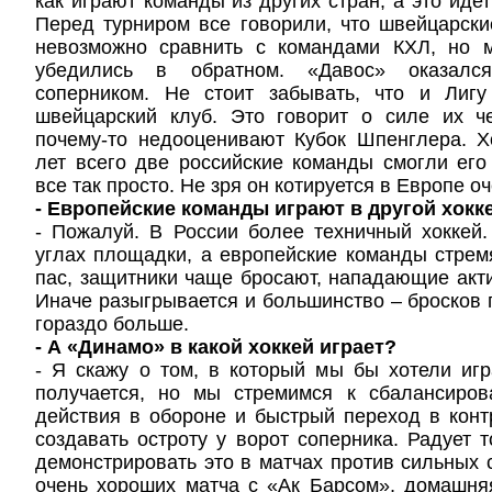
как играют команды из других стран, а это идет
Перед турниром все говорили, что швейцарск
невозможно сравнить с командами КХЛ, но 
убедились в обратном. «Давос» оказалс
соперником. Не стоит забывать, что и Лиг
швейцарский клуб. Это говорит о силе их ч
почему-то недооценивают Кубок Шпенглера. Х
лет всего две российские команды смогли его 
все так просто. Не зря он котируется в Европе о
- Европейские команды играют в другой хокк
- Пожалуй. В России более техничный хоккей
углах площадки, а европейские команды стрем
пас, защитники чаще бросают, нападающие акти
Иначе разыгрывается и большинство – бросков 
гораздо больше.
- А «Динамо» в какой хоккей играет?
- Я скажу о том, в который мы бы хотели игр
получается, но мы стремимся к сбалансиро
действия в обороне и быстрый переход в контр
создавать остроту у ворот соперника. Радует т
демонстрировать это в матчах против сильных 
очень хороших матча с «Ак Барсом», домашня