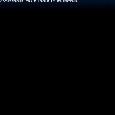
© Артем Дорожкин, Максим Щербинин | © Дизайн tamion.ru