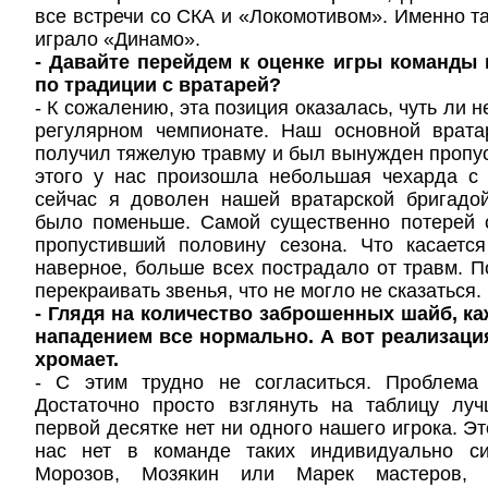
все встречи со СКА и «Локомотивом». Именно та
играло «Динамо».
- Давайте перейдем к оценке игры команды
по традиции с вратарей?
- К сожалению, эта позиция оказалась, чуть ли 
регулярном чемпионате. Наш основной врат
получил тяжелую травму и был вынужден пропуст
этого у нас произошла небольшая чехарда с 
сейчас я доволен нашей вратарской бригадо
было поменьше. Самой существенно потерей 
пропустивший половину сезона. Что касается
наверное, больше всех пострадало от травм. 
перекраивать звенья, что не могло не сказаться.
- Глядя на количество заброшенных шайб, ка
нападением все нормально. А вот реализац
хромает.
- С этим трудно не согласиться. Проблема 
Достаточно просто взглянуть на таблицу лу
первой десятке нет ни одного нашего игрока. Это
нас нет в команде таких индивидуально си
Морозов, Мозякин или Марек мастеров, 