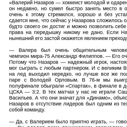
«Валерий Назаров — хоккеист молодой и одарен
он недавно, но сумел быстро занять место в 
очень к этому стремился, хорошо и без уста
сдается мне, что сейчас у Назарова сложилось 
будто своего он достиг и можно позволить себе
права на передышку никому не дано. Если На
нынешний его застой окажется явлением прехо
— Валера был очень общительным челове
чемпион мира-75 Александр Филиппов. — Его о
Потому что Назаров — надежный игрок, насто
мог сыграть с любым партнером. И с великим
на лед выходил нередко, но лучше все же по
паре с Володей Орловым. В 76-м мы выиг
полуфинале обыграли «Спартак», в финале в 
ЦСКА — 3:2. В тех матчах у нас не играли С
Васильев. А что они значат для «Динамо», объясн
Назаров в отсутствие лидеров был одним из тех
собой команду.
— Да, с Валерием было приятно играть, — гов