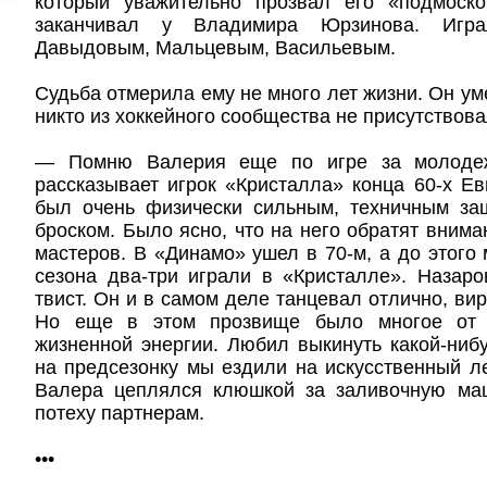
который уважительно прозвал его «подмоск
заканчивал у Владимира Юрзинова. Игр
Давыдовым, Мальцевым, Васильевым.
Судьба отмерила ему не много лет жизни. Он ум
никто из хоккейного сообщества не присутство
— Помню Валерия еще по игре за молодеж
рассказывает игрок «Кристалла» конца 60-х Е
был очень физически сильным, техничным за
броском. Было ясно, что на него обратят вним
мастеров. В «Динамо» ушел в 70-м, а до этого 
сезона два-три играли в «Кристалле». Назар
твист. Он и в самом деле танцевал отлично, ви
Но еще в этом прозвище было многое от 
жизненной энергии. Любил выкинуть какой-ниб
на предсезонку мы ездили на искусственный л
Валера цеплялся клюшкой за заливочную ма
потеху партнерам.
•••