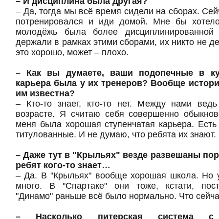
– И дисциплина была другая?
– Да, тогда мы всё время сидели на сборах. Сей
потренировался и иди домой. Мне бы хотел
молодёжь была более дисциплинированной
держали в рамках этими сборами, их никто не де
это хорошо, может – плохо.
– Как вы думаете, ваши подопечные в ку
карьера была у их тренеров? Вообще истори
им известна?
– Кто-то знает, кто-то нет. Между нами вед
возрасте. Я считаю себя совершенно обыкнов
меня была хорошая ступенчатая карьера. Ест
титулованные. И не думаю, что ребята их знают.
– Даже тут в "Крыльях" везде развешаны пор
ребят кого-то знает…
– Да. В "Крыльях" вообще хорошая школа. Но 
много. В "Спартаке" они тоже, кстати, пос
"Динамо" раньше всё было нормально. Что сейча
– Насколько питерская система с