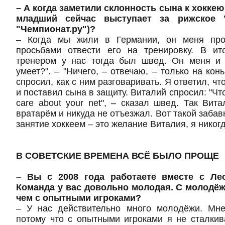
– А когда заметили склонность сына к хокке
младший сейчас выступает за рижское 
"Чемпионат.ру")?
– Когда мы жили в Германии, он меня про
просьбами отвести его на тренировку. В ит
тренером у нас тогда был швед. Он меня и 
умеет?". – "Ничего, – отвечаю, – только на конь
спросил, как с ним разговаривать. Я ответил, чт
и поставил сына в защиту. Виталий спросил: "Что
care
about
your
net
", – сказал швед. Так Вит
вратарём и никуда не отъезжал. Вот такой заба
занятие хоккеем – это желание Виталия, я никогд
В СОВЕТСКИЕ ВРЕМЕНА ВСЁ БЫЛО ПРОЩЕ
– Вы с 2008 года работаете вместе с Л
Команда у вас довольно молодая. С молодё
чем с опытными игроками?
– У нас действительно много молодёжи. Мне
потому что с опытными игроками я не сталкив