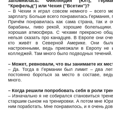
запомнилась: Финляндия (ЮП), Герм
"Крефельд") или Чехия ("Всетин")?
– В Чехии я играл совсем немного – всего м
зарплату. Больше всего понравилась Германия, г
Причём понравилась как сама страна, так и о
барабаны, пиво рекой, хорошие болельщики
хорошая атмосфера. С чехами прекрасно обща
нельзя сказать про канадцев. В Европе они оче
кто живёт в Северной Америке. Они были
настроенными, ведь приезжали в Европу не 
колледжей. Там много было подводных течений.
– Может, ревновали, что вы занимаете их мес
– Да. Тогда в Германии был лимит – два лег
постоянно бороться за место в составе, вед
много.
– Когда решили попробовать себя в роли тре
– Изначально я не собирался становиться трене
старшим сыном на тренировки. А потом мне Юр
ним поработать. Мне понравилось, и я очень дов