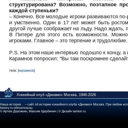
структурирована? Возможно, поэтапное пр
каждой ступеньки?
– Конечно. Все молодые игроки развиваются по-
и умственно. Один в 17 лет может быть ростом
другой лучше соображает на льду. Надо ждать, п
В Питере для этого есть возможности. Можно
игроками. Главное – это терпение и трудолюбие.
P
.
S
. На этом наше интервью подошло к концу, а
Карамнов попросил: "Вы там поскромнее сделайт
теги:
[карамнов]
Хоккейный клуб «Динамо» Москва, 1946-2026
Наша история… – сайт об истории хоккейного клуба «Динамо» Москва. При любом исп
history.ru обязательны.
© Артем Дорожкин, Максим Щербинин | © Дизайн tamion.ru