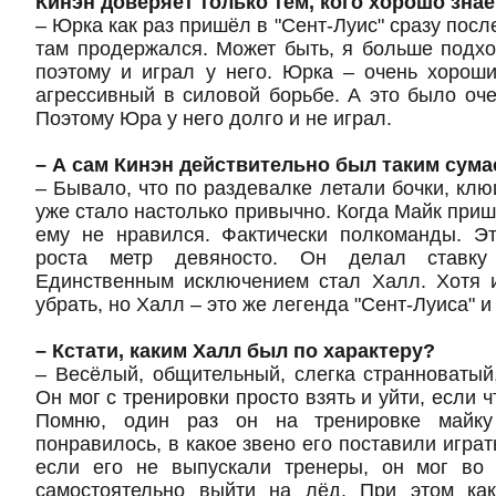
Кинэн доверяет только тем, кого хорошо знае
– Юрка как раз пришёл в "Сент-Луис" сразу посл
там продержался. Может быть, я больше подх
поэтому и играл у него. Юрка – очень хороши
агрессивный в силовой борьбе. А это было оч
Поэтому Юра у него долго и не играл.
– А сам Кинэн действительно был таким сум
– Бывало, что по раздевалке летали бочки, клю
уже стало настолько привычно. Когда Майк пришё
ему не нравился. Фактически полкоманды. Э
роста метр девяносто. Он делал ставку
Единственным исключением стал Халл. Хотя и
убрать, но Халл – это же легенда "Сент-Луиса" и
– Кстати, каким Халл был по характеру?
– Весёлый, общительный, слегка странноватый
Он мог с тренировки просто взять и уйти, если ч
Помню, один раз он на тренировке майку
понравилось, в какое звено его поставили играт
если его не выпускали тренеры, он мог во
самостоятельно выйти на лёд. При этом ка