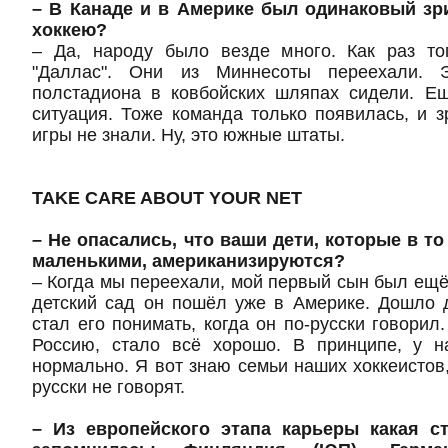
– В Канаде и в Америке был одинаковый зр
хоккею?
– Да, народу было везде много. Как раз то
"Даллас". Они из Миннесоты переехали. 
полстадиона в ковбойских шляпах сидели. Е
ситуация. Тоже команда только появилась, и 
игры не знали.
Ну, это южные штаты.
TAKE
CARE
ABOUT
YOUR
NET
– Не опасались, что ваши дети, которые в т
маленькими, американизируются?
– Когда мы переехали, мой первый сын был ещё
детский сад он пошёл уже в Америке. Дошло д
стал его понимать, когда он по-русски говорил
Россию, стало всё хорошо. В принципе, у 
нормально. Я вот знаю семьи наших хоккеистов,
русски не говорят.
– Из европейского этапа карьеры какая с