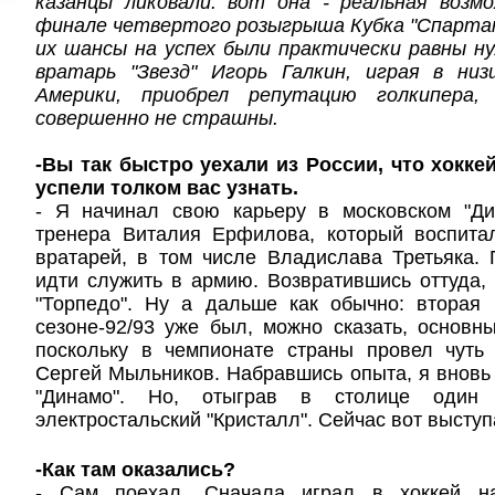
казанцы ликовали: вот она - реальная возм
финале четвертого розыгрыша Кубка "Спартак
их шансы на успех были практически равны н
вратарь "Звезд" Игорь Галкин, играя в ни
Америки, приобрел репутацию голкипера,
совершенно не страшны.
-
Вы так быстро уехали из России, что хокк
успели толком вас узнать.
- Я начинал свою карьеру в московском "Ди
тренера Виталия Ерфилова, который воспита
вратарей, в том числе Владислава Третьяка.
идти служить в армию. Возвратившись оттуда,
"Торпедо". Ну а дальше как обычно: вторая 
сезоне-92/93 уже был, можно сказать, основн
поскольку в чемпионате страны провел чуть
Сергей Мыльников. Набравшись опыта, я вновь 
"Динамо". Но, отыграв в столице один
электростальский "Кристалл". Сейчас вот высту
-Как там оказались?
- Сам поехал. Сначала играл в хоккей н