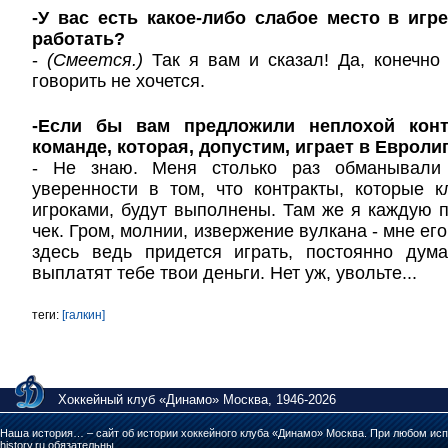
-У вас есть какое-либо слабое место в игр
работать?
-
(Смеется.)
Так я вам и сказал! Да, конечно 
говорить не хочется.
-Если бы вам предложили неплохой конт
команде, которая, допустим, играет в Евроли
- Не знаю. Меня столько раз обманывали
уверенности в том, что контракты, которые 
игроками, будут выполнены. Там же я каждую 
чек. Гром, молнии, извержение вулкана - мне его
здесь ведь придется играть, постоянно дум
выплатят тебе твои деньги. Нет уж, увольте...
теги:
[галкин]
Хоккейный клуб «Динамо» Москва, 1946-2026
Наша история… – сайт об истории хоккейного клуба «Динамо» Москва. При любом исп
history.ru обязательны.