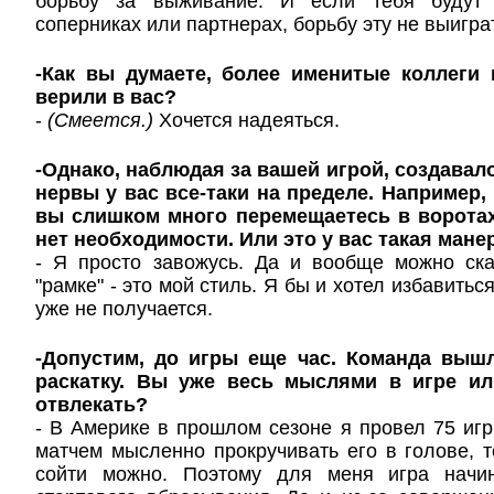
борьбу за выживание. И если тебя будут
соперниках или партнерах, борьбу эту не выигра
-Как вы думаете, более именитые коллеги 
верили в вас?
-
(Смеется.)
Хочется надеяться.
-Однако, наблюдая за вашей игрой, создавал
нервы у вас все-таки на пределе. Например,
вы слишком много перемещаетесь в воротах
нет необходимости. Или это у вас такая мане
- Я просто завожусь. Да и вообще можно ска
"рамке" - это мой стиль. Я бы и хотел избавитьс
уже не получается.
-Допустим, до игры еще час. Команда выш
раскатку. Вы уже весь мыслями в игре ил
отвлекать?
- В Америке в прошлом сезоне я провел 75 иг
матчем мысленно прокручивать его в голове, то
сойти можно. Поэтому для меня игра начин