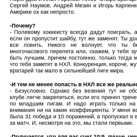
Сергей Наумов, Андрей Мезин и Игорь Карпенко
Америке ох как непросто.
-Почему?
- Полевому хоккеисту всегда дадут поиграть, а
если он пропустит шайбу, тут же заменят. Ты д
все ловить. Никого не волнует, что ты б
многочасового перелета или, скажем, у тебя з
быть лучшим, причем постоянно, только тогда 
что тебя заметят в НХЛ. Конкуренция, короче, жу
вратарей так мало в сильнейшей лиге мира.
-И тем не менее попасть в НХЛ все же реальн
- Безусловно. Однако без везения тут не об
клубе легче закрепиться, если его принял трене
по младшим лигам. И надо играть только на
внимания ни на какие коэффициенты. У меня во
была 31 победа и 10 поражений, а пропускал я 
за матч. И, несмотря на это, мы стали первыми.
-Получается, что для вас счет 10:9, лучше, чем