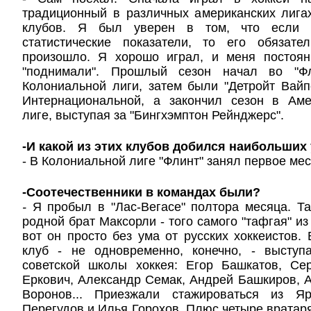
традиционный в различных американских лига
клубов. Я был уверен в том, что если 
статистические показатели, то его обязате
произошло. Я хорошо играл, и меня постоянн
"поднимали". Прошлый сезон начал во "Ф
Колониальной лиги, затем были "Детройт Вайпе
Интернациональной, а закончил сезон в Аме
лиге, выступая за "Бингхэмптон Рейнджерс".
-И какой из этих клубов добился наибольших
- В Колониальной лиге "Флинт" занял первое мес
-Соотечественники в командах были?
-
Я пробыл в "Лас-Вегасе" полтора месяца. Та
родной брат Максорли - того самого "тафгая" из
вот он просто без ума от русских хоккеистов.
клуб - не одновременно, конечно, - высту
советской школы хоккея: Егор Башкатов, Се
Еркович, Александр Семак, Андрей Башкиров, А
Воронов... Приезжали стажироваться из Яр
Перегудов и Илья Горохов. Плюс четыре вратаря