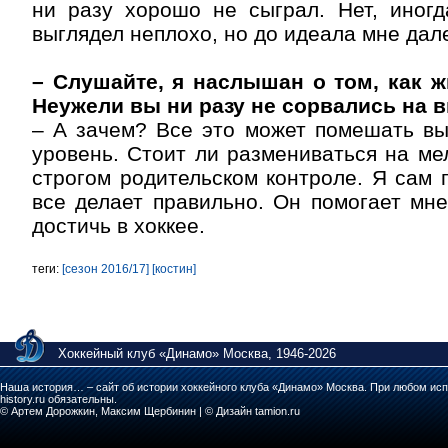
ни разу хорошо не сыграл. Нет, иногд
выглядел неплохо, но до идеала мне дал
– Слушайте, я наслышан о том, как ж
Неужели вы ни разу не сорвались на 
– А зачем? Все это может помешать вы
уровень. Стоит ли размениваться на ме
строгом родительском контроле. Я сам 
все делает правильно. Он помогает мне,
достичь в хоккее.
теги:
[сезон 2016/17]
[костин]
Хоккейный клуб «Динамо» Москва, 1946-2026
Наша история… – сайт об истории хоккейного клуба «Динамо» Москва. При любом исп
history.ru обязательны.
© Артем Дорожкин, Максим Щербинин | © Дизайн tamion.ru